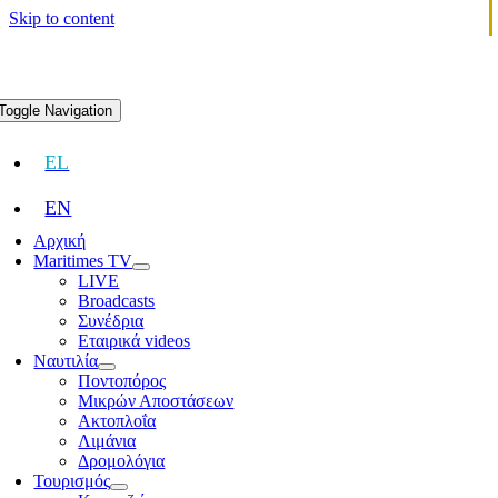
Skip to content
Toggle Navigation
EL
EN
Αρχική
Maritimes TV
LIVE
Broadcasts
Συνέδρια
Εταιρικά videos
Ναυτιλία
Ποντοπόρος
Μικρών Αποστάσεων
Ακτοπλοΐα
Λιμάνια
Δρομολόγια
Τουρισμός