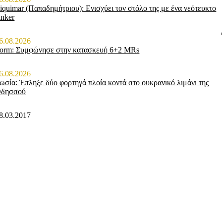
iquimar (Παπαδημήτριου): Ενισχύει τον στόλο της με ένα νεότευκτο
anker
6.08.2026
orm: Συμφώνησε στην κατασκευή 6+2 MRs
6.08.2026
ωσία: Έπληξε δύο φορτηγά πλοία κοντά στο ουκρανικό λιμάνι της
δησσού
8.03.2017