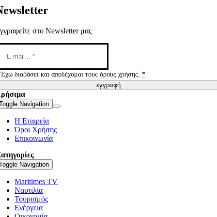
Newsletter
γγραφείτε στο Newsletter μας
Έχω διαβάσει και αποδέχομαι τους όρους χρήσης.
*
εγγραφή
ρήσιμα
Toggle Navigation
Η Εταιρεία
Όροι Χρήσης
Επικοινωνία
ατηγορίες
Toggle Navigation
Maritimes TV
Ναυτιλία
Τουρισμός
Ενέργεια
Οικονομία