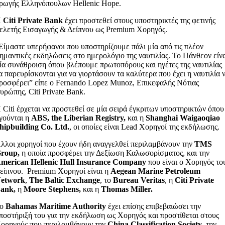
ρωγής Ελληνόπουλων Hellenic Hope.
Η
Citi
Private
Bank
έχει προστεθεί στους υποστηρικτές της φετινής
ελετής Εισαγωγής & Δείπνου ως Premium Χορηγός.
Είμαστε υπερήφανοι που υποστηρίζουμε πάλι μία από τις πλέον
ημαντικές εκδηλώσεις στο ημερολόγιο της ναυτιλίας. Το Πάνθεον είν
ία συνάθροιση όπου βλέπουμε πρωτοπόρους και ηγέτες της ναυτιλίας
α παρευρίσκονται για να γιορτάσουν τα καλύτερα που έχει η ναυτιλία 
ροσφέρει” είπε ο Fernando Lopez Munoz, Επικεφαλής Νότιας
υρώπης, Citi Private Bank.
 Citi έρχεται να προστεθεί σε μία σειρά έγκριτων υποστηρικτών όπου
γούνται η
ABS
,
the
Liberian
Registry
,
και η
Shanghai
Waigaoqiao
hipbuilding
Co
.
Ltd
.
, οι οποίες είναι Lead Χορηγοί της εκδήλωσης.
λλοι χορηγοί που έχουν ήδη αναγγελθεί περιλαμβάνουν την
TMS
roup
,
η οποία προσφέρει την Δεξίωση Καλωσορίσματος, και την
merican
Hellenic
Hull
Insurance
Company
που είναι ο Χορηγός το
είπνου. Premium Χορηγοί είναι η
Aegean Marine Petroleum
etwork
,
The Baltic Exchange
, το
Bureau Veritas
, η
Citi Private
ank,
η
Moore Stephens,
και η
Thomas Miller.
Το
Bahamas Maritime Authority
έχει επίσης επιβεβαιώσει την
ποστήριξή του για την εκδήλωση ως Χορηγός και προστίθεται στους
ορηγούς που περιλαμβάνουν την
China Classification Society
, την