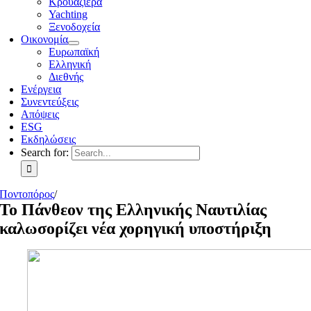
Κρουαζιέρα
Yachting
Ξενοδοχεία
Οικονομία
Ευρωπαϊκή
Ελληνική
Διεθνής
Ενέργεια
Συνεντεύξεις
Απόψεις
ESG
Εκδηλώσεις
Search for:
Ποντοπόρος
/
Το Πάνθεον της Ελληνικής Ναυτιλίας
καλωσορίζει νέα χορηγική υποστήριξη