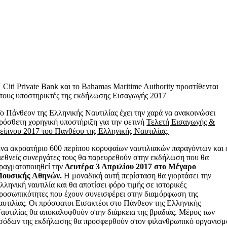
 Citi Private Bank και το Bahamas Maritime Authority προστίθενται
τους υποστηρικτές της εκδήλωσης Εισαγωγής 2017
ο Πάνθεον της Ελληνικής Ναυτιλίας έχει την χαρά να ανακοινώσει
ρόσθετη χορηγική υποστήριξη για την φετινή
Τελετή Εισαγωγής &
είπνου 2017 του Πανθέου της Ελληνικής Ναυτιλίας.
να ακροατήριο 600 περίπου κορυφαίων ναυτιλιακών παραγόντων και 
ιεθνείς συνεργάτες τους θα παρευρεθούν στην εκδήλωση που θα
ραγματοποιηθεί την
Δευτέρα 3 Απριλίου 2017 στο Μέγαρο
ουσικής Αθηνών.
Η μοναδική αυτή περίσταση θα γιορτάσει την
λληνική ναυτιλία και θα αποτίσει φόρο τιμής σε ιστορικές
ροσωπικότητες που έχουν συνεισφέρει στην διαμόρφωση της
αυτιλίας. Οι πρόσφατοι Εισακτέοι στο Πάνθεον της Ελληνικής
αυτιλίας θα αποκαλυφθούν στην διάρκεια της βραδιάς. Μέρος των
σόδων της εκδήλωσης θα προσφερθούν στον φιλανθρωπικό οργανισμ