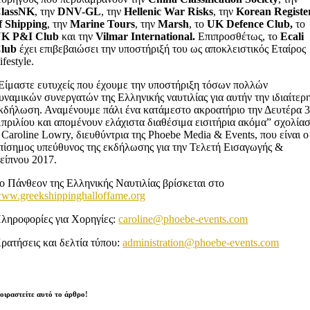
lassNK
, την
DNV-GL
, την
Hellenic War Risks
, την
Korean Registe
f Shipping
, την
Marine Tours
, την
Marsh
, το
UK Defence Club,
το
K P&I Club
και την
Vilmar International.
Επιπροσθέτως, το
Ecali
lub
έχει επιβεβαιώσει την υποστήριξή του ως αποκλειστικός Εταίρος
ifestyle.
Είμαστε ευτυχείς που έχουμε την υποστήριξη τόσων πολλών
υναμικών συνεργατών της Ελληνικής ναυτιλίας για αυτήν την ιδιαίτερ
κδήλωση. Αναμένουμε πάλι ένα κατάμεστο ακροατήριο την Δευτέρα 
πριλίου και απομένουν ελάχιστα διαθέσιμα εισιτήρια ακόμα” σχολία
 Caroline Lowry, διευθύντρια της Phoebe Media & Events, που είναι ο
πίσημος υπεύθυνος της εκδήλωσης για την Τελετή Εισαγωγής &
είπνου 2017.
ο Πάνθεον της Ελληνικής Ναυτιλίας βρίσκεται στο
ww.greekshippinghalloffame.org
ληροφορίες για Χορηγίες:
caroline@phoebe-events.com
ρατήσεις και δελτία τύπου:
administration@phoebe-events.com
οιραστείτε αυτό το άρθρο!