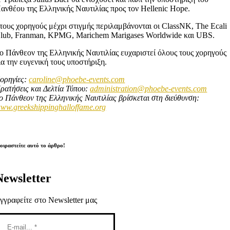
ανθέου της Ελληνικής Ναυτιλίας προς τον Hellenic Hope.
τους χορηγούς μέχρι στιγμής περιλαμβάνονται οι ClassNK, The Ecali
lub, Franman, KPMG, Marichem Marigases Worldwide και UBS.
ο Πάνθεον της Ελληνικής Ναυτιλίας ευχαριστεί όλους τους χορηγούς
ια την ευγενική τους υποστήριξη.
ορηγίες:
caroline@phoebe-events.com
ρατήσεις και Δελτία Τύπου:
administration@phoebe-events.com
ο Πάνθεον της Ελληνικής Ναυτιλίας βρίσκεται στη διεύθυνση:
ww.greekshippinghalloffame.org
οιραστείτε αυτό το άρθρο!
Newsletter
γγραφείτε στο Newsletter μας