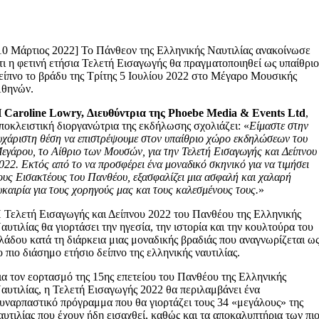
10 Μάρτιος 2022] Το Πάνθεον της Ελληνικής Ναυτιλίας ανακοίνωσε
τι η φετινή ετήσια Τελετή Εισαγωγής θα πραγματοποιηθεί ως υπαίθρι
είπνο το βράδυ της Τρίτης 5 Ιουλίου 2022 στο Μέγαρο Μουσικής
θηνών.
 Caroline Lowry, Διευθύντρια της Phoebe Media & Events Ltd
,
ποκλειστική διοργανώτρια της εκδήλωσης σχολιάζει: «
Είμαστε στην
υχάριστη θέση να επιστρέψουμε στον υπαίθριο χώρο εκδηλώσεων του
εγάρου, το Αίθριο των Μουσών, για την Τελετή Εισαγωγής και Δείπνου
022. Εκτός από το να προσφέρει ένα μοναδικό σκηνικό για να τιμήσει
ους Εισακτέους του Πανθέου, εξασφαλίζει μια ασφαλή και χαλαρή
υκαιρία για τους χορηγούς μας και τους καλεσμένους τους.
»
 Τελετή Εισαγωγής και Δείπνου 2022 του Πανθέου της Ελληνικής
αυτιλίας θα γιορτάσει την ηγεσία, την ιστορία και την κουλτούρα του
λάδου κατά τη διάρκεια μιας μοναδικής βραδιάς που αναγνωρίζεται ω
ο πιο διάσημο ετήσιο δείπνο της ελληνικής ναυτιλίας.
ια τον εορτασμό της 15ης επετείου του Πανθέου της Ελληνικής
αυτιλίας, η Τελετή Εισαγωγής 2022 θα περιλαμβάνει ένα
υναρπαστικό πρόγραμμα που θα γιορτάζει τους 34 «μεγάλους» της
αυτιλίας που έχουν ήδη εισαχθεί, καθώς και τα αποκαλυπτήρια των πι