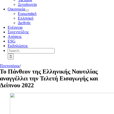
Ξενοδοχεία
Οικονομία
Ευρωπαϊκή
Ελληνική
Διεθνής
Ενέργεια
Συνεντεύξεις
Απόψεις
ESG
Εκδηλώσεις
Search
for:
Ποντοπόρος
/
Το Πάνθεον της Ελληνικής Ναυτιλίας
αναγγέλλει την Τελετή Εισαγωγής και
Δείπνου 2022