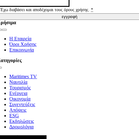
Έχω διαβάσει και αποδέχομαι τους όρους χρήσης.
*
εγγραφή
ρήσιμα
Toggle
Navigation
Η Εταιρεία
Όροι Χρήσης
Επικοινωνία
ατηγορίες
Toggle
Navigation
Maritimes TV
Ναυτιλία
Τουρισμός
Ενέργεια
Οικονομία
Συνεντεύξεις
Απόψεις
ESG
Εκδηλώσεις
Δρομολόγια
κολουθήστε μας