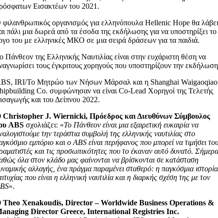
ρόσφατων Εισακτέων του 2021.
 φιλανθρωπικός οργανισμός για ελληνόπουλα Hellenic Hope θα λάβε
αι πάλι μια δωρεά από τα έσοδα της εκδήλωσης για να υποστηρίξει το
ργο του με ελληνικές ΜΚΟ σε μια σειρά δράσεων για τα παιδιά.
ο Πάνθεον της Ελληνικής Ναυτιλίας είναι στην ευχάριστη θέση να
ναγνωρίσει τους έγκριτους χορηγούς που υποστηρίζουν την εκδήλωση
BS, IRI/Το Μητρώο των Νήσων Μάρσαλ και η Shanghai Waigaoqiao
hipbuilding Co. συμφώνησαν να είναι Co-Lead Χορηγοί της Τελετής
ισαγωγής και του Δείπνου 2022.
 Christopher J. Wiernicki, Πρόεδρος και Διευθύνων Σύμβουλος
ου ABS
σχολιάζει: «
Το Πάνθεον είναι μια εξαιρετική ευκαιρία να
ναλογιστούμε την τεράστια συμβολή της ελληνικής ναυτιλίας στο
αγκόσμιο εμπόριο και ο ABS είναι περήφανος που μπορεί να τιμήσει το
ραματιστές και τις προσωπικότητες που το έκαναν αυτό δυνατό. Σήμερα
αθώς όλα στον κλάδο μας φαίνονται να βρίσκονται σε κατάσταση
υναμικής αλλαγής, ένα πράγμα παραμένει σταθερό: η παγκόσμια ιστορί
πιτυχίας που είναι η ελληνική ναυτιλία και η διαρκής σχέση της με τον
BS
».
 Theo Xenakoudis, Director – Worldwide Business Operations &
anaging Director Greece, International Registries Inc.