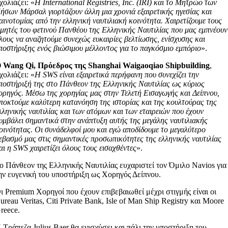
χολιάζει: «
Η International Registries, Inc. (IRI) και το Μητρώο των
ήσων Μάρσαλ γιορτάζουν άλλη μια χρονιά εξαιρετικής ηγεσίας και
αινοτομίας από την ελληνική ναυτιλιακή κοινότητα. Χαιρετίζουμε τους
ιμητές του φετινού Πανθέου της Ελληνικής Ναυτιλίας που μας εμπνέουν
λους να αναζητούμε συνεχώς ευκαιρίες βελτίωσης, ενίσχυσης και
ποστήριξης ενός βιώσιμου μέλλοντος για το παγκόσμιο εμπόριο
».
 Wang Qi, Πρόεδρος της Shanghai Waigaoqiao Shipbuilding
,
χολιάζει: «
Η SWS είναι εξαιρετικά περήφανη που συνεχίζει την
ποστήριξή της στο Πάνθεον της Ελληνικής Ναυτιλίας ως κύριος
ορηγός. Μέσω της χορηγίας μας στην Τελετή Εισαγωγής και Δείπνου,
ποκτούμε καλύτερη κατανόηση της ιστορίας και της κουλτούρας της
λληνικής ναυτιλίας και των ατόμων και των εταιρειών που έχουν
υμβάλει σημαντικά στην ανάπτυξη αυτής της μεγάλης ναυτιλιακής
οινότητας. Οι συνάδελφοί μου και εγώ αποδίδουμε το μεγαλύτερο
εβασμό μας στις σημαντικές προσωπικότητες της ελληνικής ναυτιλίας
αι η SWS χαιρετίζει όλους τους εισαχθέντες
».
ο Πάνθεον της Ελληνικής Ναυτιλίας ευχαριστεί τον Όμιλο Navios για
ην ευγενική του υποστήριξη ως Χορηγός Δείπνου.
ι Premium Χορηγοί που έχουν επιβεβαιωθεί μέχρι στιγμής είναι οι
ureau Veritas, Citi Private Bank, Isle of Man Ship Registry και Moore
reece.
 Τράπεζα Julius Baer θα ενισχύσει και πάλι την υποστήριξη του