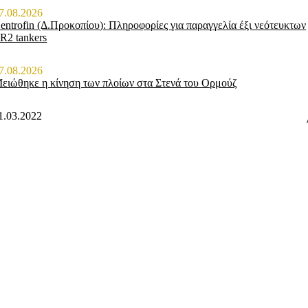
7.08.2026
entrofin (Δ.Προκοπίου): Πληροφορίες για παραγγελία έξι νεότευκτων
R2 tankers
7.08.2026
ειώθηκε η κίνηση των πλοίων στα Στενά του Ορμούζ
1.03.2022