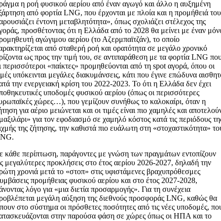
ράγμα η ροή φυσικού αερίου από έναν αγωγό και άλλο η αυξημένη
ξάρτηση από φορτία LNG, που έρχονται με πλοία και η προμήθειά του
αρουσιάζει έντονη μεταβλητότητα», όπως σχολιάζει στέλεχος της
γοράς, προσθέτοντας ότι η Ελλάδα από το 2028 θα μείνει με έναν μόν
ρομηθευτή αγώγιμου αερίου (το Αζερμπαϊτζάν), το οποίο
αρακτηρίζεται από σταθερή ροή και ορατότητα σε μεγάλο χρονικό
ρίζοντα ως προς την τιμή του, σε αντιπαράθεση με τα φορτία LNG πο
ι περισσότεροι «παίκτες» προμηθεύονται από τη spot αγορά, όπου οι
ιμές υπόκεινται μεγάλες διακυμάνσεις, κάτι που έγινε επώδυνα αισθητ
ατά την ενεργειακή κρίση του 2022-2023. Το ότι η Ελλάδα δεν έχει
ποθηκευτικές υποδομές φυσικού αερίου (όπως οι περισσότερες
υρωπαϊκές χώρες…), που γεμίζουν συνήθως το καλοκαίρι, όταν η
ήτηση για αέριο μειώνεται και οι τιμές είναι πιο χαμηλές και αποτελού
μαξιλάρι» για τον εφοδιασμό σε χαμηλό κόστος κατά τις περιόδους τη
ιχμής της ζήτησης, την καθιστά πιο ευάλωτη στη «στοχαστικότητα» το
NG.
ε κάθε περίπτωση, παράγοντες με γνώση των πραγμάτων εντοπίζουν
ις μεγαλύτερες προκλήσεις στο έτος αερίου 2026-2027, δηλαδή την
ρώτη χρονιά μετά το «στοπ» στις υφιστάμενες βραχυπρόθεσμες
υμβάσεις προμήθειας φυσικού αερίου και στο έτος 2027-2028,
άνοντας λόγο για «μια διετία προσαρμογής». Για τη συνέχεια
ροβλέπεται μεγάλη αύξηση της διεθνούς προσφοράς LNG, καθώς θα
πουν στο σύστημα οι πρόσθετες ποσότητες από τις νέες υποδομές, πο
ατασκευάζονται στην παρούσα φάση σε χώρες όπως οι ΗΠΑ και το