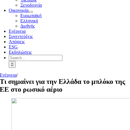
Ξενοδοχεία
Οικονομία
Ευρωπαϊκή
Ελληνική
Διεθνής
Ενέργεια
Συνεντεύξεις
Απόψεις
ESG
Εκδηλώσεις
Search
for:
Ενέργεια
/
Τι σημαίνει για την Ελλάδα το μπλόκο της
ΕΕ στο ρωσικό αέριο