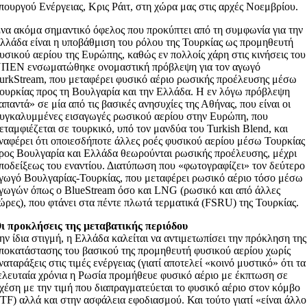
πουργού Ενέργειας, Κρις Ράιτ, στη χώρα μας στις αρχές Νοεμβρίου.
να ακόμα σημαντικό όφελος που προκύπτει από τη συμφωνία για την
λλάδα είναι η υποβάθμιση του ρόλου της Τουρκίας ως προμηθευτή
υσικού αερίου της Ευρώπης, καθώς εν πολλοίς χάρη στις κινήσεις του
ΠΕΝ ενσωματώθηκε ονομαστική πρόβλεψη για τον αγωγό
urkStream, που μεταφέρει φυσικό αέριο ρωσικής προέλευσης μέσω
ουρκίας προς τη Βουλγαρία και την Ελλάδα. Η εν λόγω πρόβλεψη
απαντά» σε μία από τις βασικές ανησυχίες της Αθήνας, που είναι οι
υγκαλυμμένες εισαγωγές ρωσικού αερίου στην Ευρώπη, που
εταμφιέζεται σε τουρκικό, υπό τον μανδύα του Turkish Blend, και
ναφέρει ότι οποιεσδήποτε άλλες ροές φυσικού αερίου μέσω Τουρκίας
ρος Βουλγαρία και Ελλάδα θεωρούνται ρωσικής προέλευσης, μέχρι
ποδείξεως του εναντίου. Διατύπωση που «φωτογραφίζει» τον δεύτερο
γωγό Βουλγαρίας-Τουρκίας, που μεταφέρει ρωσικό αέριο τόσο μέσω
γωγών όπως ο BlueStream όσο και LNG (ρωσικό και από άλλες
ώρες), που φτάνει στα πέντε πλωτά τερματικά (FSRU) της Τουρκίας.
ι προκλήσεις της μεταβατικής περιόδου
ην ίδια στιγμή, η Ελλάδα καλείται να αντιμετωπίσει την πρόκληση της
ποκατάστασης του βασικού της προμηθευτή φυσικού αερίου χωρίς
ναταράξεις στις τιμές ενέργειας (γιατί αποτελεί «κοινό μυστικό» ότι τα
ελευταία χρόνια η Ρωσία προμήθευε φυσικό αέριο με έκπτωση σε
χέση με την τιμή που διαπραγματεύεται το φυσικό αέριο στον κόμβο
TF) αλλά και στην ασφάλεια εφοδιασμού. Και τούτο γιατί «είναι άλλο