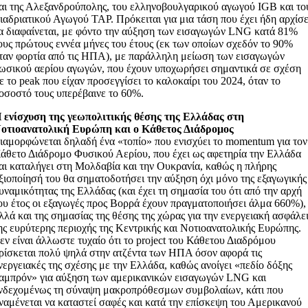
αι της Αλεξανδρούπολης, του ελληνοβουλγαρικού αγωγού IGB και το
ιαδριατικού Αγωγού TAP. Πρόκειται για μια τάση που έχει ήδη αρχίσε
α διαφαίνεται, με φόντο την αύξηση των εισαγωγών LNG κατά 81%
ους πρώτους εννέα μήνες του έτους (εκ των οποίων σχεδόν το 90%
ταν φορτία από τις ΗΠΑ), με παράλληλη μείωση των εισαγωγών
ωσικού αερίου αγωγών, που έχουν υποχωρήσει σημαντικά σε σχέση
ε το peak που είχαν προσεγγίσει το καλοκαίρι του 2024, όταν το
οσοστό τους υπερέβαινε το 60%.
 ενίσχυση της γεωπολιτικής θέσης της Ελλάδας στη
οτιοανατολική Ευρώπη και ο Κάθετος Διάδρομος
ιαμορφώνεται δηλαδή ένα «τοπίο» που ενισχύει το momentum για τον
άθετο Διάδρομο Φυσικού Αερίου, που έχει ως αφετηρία την Ελλάδα
αι καταλήγει στη Μολδαβία και την Ουκρανία, καθώς η πλήρης
ξιοποίησή του θα σηματοδοτήσει την αύξηση όχι μόνο της εξαγωγικής
υναμικότητας της Ελλάδας (και έχει τη σημασία του ότι από την αρχή
ου έτος οι εξαγωγές προς Βορρά έχουν πραγματοποιήσει άλμα 660%),
λλά και της σημασίας της θέσης της χώρας για την ενεργειακή ασφάλε
ης ευρύτερης περιοχής της Κεντρικής και Νοτιοανατολικής Ευρώπης.
εν είναι άλλωστε τυχαίο ότι το project του Κάθετου Διαδρόμου
ρίσκεται πολύ ψηλά στην ατζέντα των ΗΠΑ όσον αφορά τις
νεργειακές της σχέσης με την Ελλάδα, καθώς ανοίγει «πεδίο δόξης
αμπρόν» για αύξηση των αμερικανικών εισαγωγών LNG και
νδεχομένως τη σύναψη μακροπρόθεσμων συμβολαίων, κάτι που
ναμένεται να καταστεί σαφές και κατά την επίσκεψη του Αμερικανού