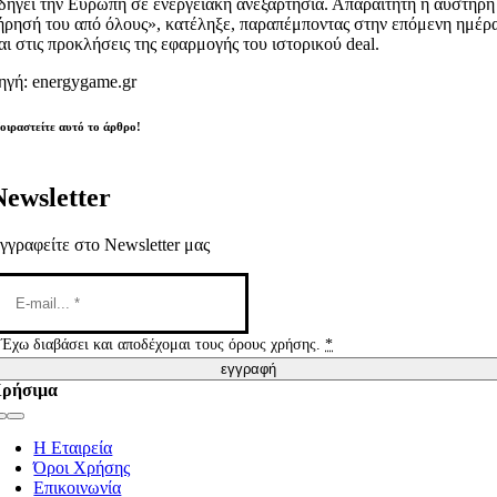
δηγεί την Ευρώπη σε ενεργειακή ανεξαρτησία. Απαραίτητη η αυστηρή
ήρησή του από όλους», κατέληξε, παραπέμποντας στην επόμενη ημέρ
αι στις προκλήσεις της εφαρμογής του ιστορικού deal.
ηγή: energygame.gr
οιραστείτε αυτό το άρθρο!
Newsletter
γγραφείτε στο Newsletter μας
Έχω διαβάσει και αποδέχομαι τους όρους χρήσης.
*
εγγραφή
ρήσιμα
Toggle
Navigation
Η Εταιρεία
Όροι Χρήσης
Επικοινωνία