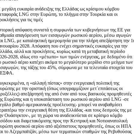
 μεγάλη ευκαιρία ανάδειξης της Ελλάδας ως κρίσιμου κόμβου
εταφοράς LNG στην Ευρώπη, το πλήγμα στην Τουρκία και οι
ροκλήσεις για τις τιμές
στορική απόφαση συνιστά η συμφωνία των κυβερνήσεων της ΕΕ για
αθμιαία απαγόρευση των εισαγωγών ρωσικού αερίου, μέσω αγωγών
αι LNG, με καταληκτική ημερομηνία για την πλήρη απεξάρτηση την 1
ανουαρίου 2028. Απόφαση που ενέχει σημαντικές ευκαιρίες για την
λλάδα, αλλά και προκλήσεις, κυρίως κατά τη μεταβατική περίοδο
026-2028, ιδίως στο «μέτωπο» των τιμών ενέργειας, με δεδομένο ότι
ο ρωσικό αέριο κατέχει ακόμα το μεγαλύτερο μερίδιο στο μείγμα των
ισαγωγών, της τάξης του 45%, σύμφωνα με τα τελευταία στοιχεία του
ΕΣΦΑ.
υγκεκριμένα, η «αλλαγή πίστας» στην ενεργειακή πολιτική της
υρώπης με την οριστική (όπως υπογραμμίζουν μετ΄επιτάσεως οι
ρυξέλλες) απεξάρτησή της από έναν από τους βασικούς προμηθευτές
ης Ευρώπης και η υποκατάσταση του ρωσικού αερίου από LNG -σε
εγάλο βαθμό αμερικανικής προέλευσης- μπορεί να αναβαθμίσει
εραιτέρω την ενεργειακή θέση της Ελλάδας -και τους δεσμούς της με
ην Ουάσιγκτον-, με τη χώρα να αναδεικνύεται σε κρίσιμο κόμβο
ισόδου και διαμετακόμισης προς την Κεντρική και Νοτιοανατολική
υρώπη φυσικού αερίου από αξιόπιστους προμηθευτές, όπως οι ΗΠΑ
αι το Αζερμπαϊτζάν, μέσω των τερματικών σταθμών της Ρεβυθούσας