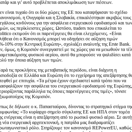
ατάρ και γι’ αυτό προβλέπεται αποκλιμάκωση των πιέσεων.
εν είναι τυχαίο ότι οι δύο χώρες της ΕΕ που καταψήφισαν το σχέδιο
ανονισμού, η Ουγγαρία και η Σλοβακία, επικαλέστηκαν ακριβώς τους
εγάλους κινδύνους για την ασφάλεια ενεργειακού εφοδιασμού και τω
ιμών, ως περίκλειστες χώρες. Ωστόσο, traders που επικαλείται το
olitico εκτιμούν ότι οι παρενέργειες θα είναι ελεγχόμενες. «Είναι
λήθεια ότι ο Κανονισμός μπορεί να οδηγήσει σε αύξηση τιμών
%-10% στην Κεντρική Ευρώπη», σχολιάζει αναλυτής της Erste Bank.
ν, όμως, η Κομισιόν συνεργαστεί με τις χώρες για να μειωθούν τα τέ
ιαμετακόμισης φυσικού αερίου, αυτό θα μπορούσε να ψαλιδίσει κατά
ολύ την όποια αύξηση των τιμών.
αρά τις προκλήσεις της μεταβατικής περιόδου, είναι διάχυτη η
ισιοδοξία σε Ελλάδα και Ευρώπη ότι το εγχείρημα της απεξάρτησης θ
τεφθεί με επιτυχία. «Τα μέτρα έχουν σχεδιαστεί κατά τρόπο που να
ιασφαλίζουν την ασφάλεια του ενεργειακού εφοδιασμού της Ευρώπης
εριορίζοντας παράλληλα τις όποιες παρενέργειες στις τιμές», τόνισε
ξιωματούχος της Κομισιόν.
πως δε δήλωσε ο κ. Παπασταύρου, δίνοντας το στρατηγικό στίγμα τη
υμφωνίας: «Το κυρίαρχο σημείο σύγκλισης ΕΕ και ΗΠΑ στον τομέα
ης ενέργειας είναι η απεξάρτηση από το ρωσικό φυσικό αέριο. Σε αυτή
η νέα ενεργειακή αρχιτεκτονική, η πατρίδα μας διαδραματίζει
ρωταγωνιστικό ρόλο. Στηρίζουμε τον κανονισμό REPowerEU, καθώς