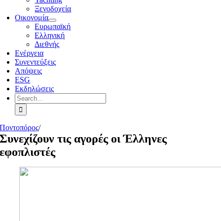
Ξενοδοχεία
Οικονομία
Ευρωπαϊκή
Ελληνική
Διεθνής
Ενέργεια
Συνεντεύξεις
Απόψεις
ESG
Εκδηλώσεις
Search
for:
Ποντοπόρος
/
Συνεχίζουν τις αγορές οι Έλληνες
εφοπλιστές