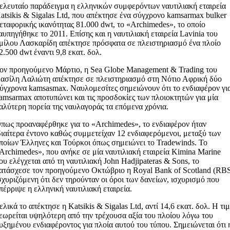
ελευταίο παράδειγμα η ελληνικών συμφερόντων ναυτιλιακή εταιρεία
atsikis & Sigalas Ltd, που απέκτησε ένα σύγχρονο kamsarmax bulker
εταφορικής ικανότητας 81.000 dwt, το «Archimedes», το οποίο
αυπηγήθηκε το 2011. Επίσης και η ναυτιλιακή εταιρεία Lavinia του
μίλου Λασκαρίδη απέκτησε πρόσφατα σε πλειστηριασμό ένα πλοίο
2.500 dwt έναντι 9,8 εκατ. δολ.
ον προηγούμενο Μάρτιο, η Sea Globe Management & Trading του
ασίλη Λαλιώτη απέκτησε σε πλειστηριασμό στη Νότιο Αφρική δύο
ύγχρονα kamsasmax. Ναυλομεσίτες σημειώνουν ότι το ενδιαφέρον γι
amsarmax αποτυπώνει και τις προσδοκίες των πλοιοκτητών για μία
αλύτερη πορεία της ναυλαγοράς τα επόμενα χρόνια.
πως προαναφέρθηκε για το «Archimedes», το ενδιαφέρον ήταν
διαίτερα έντονο καθώς συμμετείχαν 12 ενδιαφερόμενοι, μεταξύ των
ποίων Έλληνες και Τούρκοι όπως σημειώνει το Tradewinds. To
Archimedes», που ανήκε σε μία ναυτιλιακή εταιρεία Kimina Marine
ου ελέγχεται από τη ναυτιλιακή John Hadjipateras & Sons, το
ατάσχεσε τον προηγούμενο Οκτώβριο η Royal Bank of Scotland (RB
σχυριζόμενη ότι δεν τηρούνταν οι όροι των δανείων, ισχυρισμό που
πέρριψε η ελληνική ναυτιλιακή εταιρεία.
ελικά το απέκτησε η Katsikis & Sigalas Ltd, αντί 14,6 εκατ. δολ. Η τι
εωρείται υψηλότερη από την τρέχουσα αξία του πλοίου λόγω του
υξημένου ενδιαφέροντος για πλοία αυτού του τύπου. Σημειώνεται ότι 