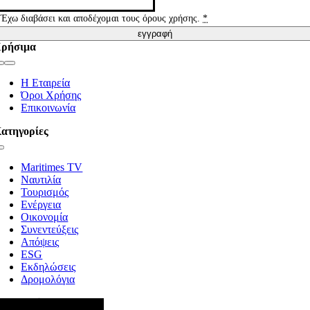
Έχω διαβάσει και αποδέχομαι τους όρους χρήσης.
*
εγγραφή
ρήσιμα
Toggle
Navigation
Η Εταιρεία
Όροι Χρήσης
Επικοινωνία
ατηγορίες
Toggle
Navigation
Maritimes TV
Ναυτιλία
Τουρισμός
Ενέργεια
Οικονομία
Συνεντεύξεις
Απόψεις
ESG
Εκδηλώσεις
Δρομολόγια
κολουθήστε μας