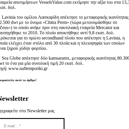
ταιρεία αποτιμήσεων VesselsValue.com εκτίμησε την αξία του στα 13,
κατ. δολ.
 Lavinia του ομίλου Λασκαρίδη απέκτησε το μεταφορικής ικανότητας
2.500 dwt με το όνομα «Chitra Prem» (τώρα μετονομάσθηκε σε
Zeus») το οποίο ανήκε πριν στη ναυτιλιακή εταιρεία Mercator και
αυπηγήθηκε το 2010. Το πλοίο αποκτήθηκε αντί 9,8 εκατ. δολ.
ρόκειται για το πρώτο secondhand πλοίο που απέκτησε η Lavinia, η
ποία ελέγχει έναν στόλο από 30 πλοία και η πλειοψηφία των οποίων
ίναι ξηρού χύδην φορτίου.
 Sea Globe απέκτησε δύο kamsaramx, μεταφορικής ικανότητας 80.30
wt το ένα για μία συνολική τιμή 20 εκατ. δολ.
ηγή: www.naftemporiki.gr
οιραστείτε αυτό το άρθρο!
Newsletter
γγραφείτε στο Newsletter μας