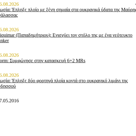
6.08.2026
ωσία: Έπληξε πλοίο με ξένη σημαία στα ουκρανικά ύδατα της Μαύρη
άλασσας
6.08.2026
iquimar (Παπαδημήτριου): Ενισχύει τον στόλο της με ένα νεότευκτο
anker
6.08.2026
orm: Συμφώνησε στην κατασκευή 6+2 MRs
6.08.2026
ωσία: Έπληξε δύο φορτηγά πλοία κοντά στο ουκρανικό λιμάνι της
δησσού
7.05.2016