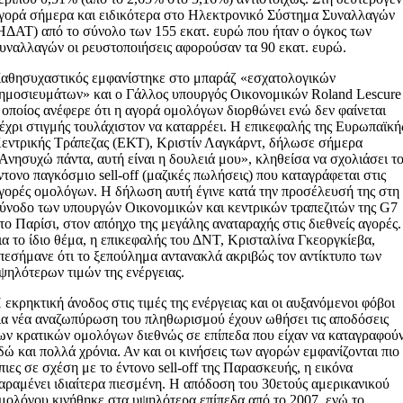
γορά σήμερα και ειδικότερα στο Ηλεκτρονικό Σύστημα Συναλλαγών
ΗΔΑΤ) από το σύνολο των 155 εκατ. ευρώ που ήταν ο όγκος των
υναλλαγών οι ρευστοποιήσεις αφορούσαν τα 90 εκατ. ευρώ.
αθησυχαστικός εμφανίστηκε στο μπαράζ «εσχατολογικών
ημοσιευμάτων» και ο Γάλλος υπουργός Οικονομικών Roland Lescure
 οποίος ανέφερε ότι η αγορά ομολόγων διορθώνει ενώ δεν φαίνεται
έχρι στιγμής τουλάχιστον να καταρρέει. Η επικεφαλής της Ευρωπαϊκή
εντρικής Τράπεζας (ΕΚΤ), Κριστίν Λαγκάρντ, δήλωσε σήμερα
Ανησυχώ πάντα, αυτή είναι η δουλειά μου», κληθείσα να σχολιάσει τ
ντονο παγκόσμιο sell-off (μαζικές πωλήσεις) που καταγράφεται στις
γορές ομολόγων. Η δήλωση αυτή έγινε κατά την προσέλευσή της στη
ύνοδο των υπουργών Οικονομικών και κεντρικών τραπεζιτών της G7
το Παρίσι, στον απόηχο της μεγάλης αναταραχής στις διεθνείς αγορές.
ια το ίδιο θέμα, η επικεφαλής του ΔΝΤ, Κρισταλίνα Γκεοργκίεβα,
πεσήμανε ότι το ξεπούλημα αντανακλά ακριβώς τον αντίκτυπο των
ψηλότερων τιμών της ενέργειας.
 εκρηκτική άνοδος στις τιμές της ενέργειας και οι αυξανόμενοι φόβοι
ια νέα αναζωπύρωση του πληθωρισμού έχουν ωθήσει τις αποδόσεις
ων κρατικών ομολόγων διεθνώς σε επίπεδα που είχαν να καταγραφού
δώ και πολλά χρόνια. Αν και οι κινήσεις των αγορών εμφανίζονται πιο
πιες σε σχέση με το έντονο sell-off της Παρασκευής, η εικόνα
αραμένει ιδιαίτερα πιεσμένη. Η απόδοση του 30ετούς αμερικανικού
μολόγου κινήθηκε στα υψηλότερα επίπεδα από το 2007, ενώ το