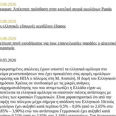
0.08.2026
easpan: Απέκτησε πρόσβαση στην κινεζική αγορά ομολόγων Panda
0.08.2026
ι ελληνικές εξαγωγές κερδίζουν έδαφος
0.08.2026
εύτερη πηγή εισοδήματος για τους επαγγελματίες ψαράδες ο αλιευτικ
ουρισμός
9.05.2026
υγκρατημένες απώλειες έχουν υποστεί τα ελληνικά ομόλογα στο
κύμα ρευστοποιήσεων που έχει προκαλέσει στις αγορές ομολόγων
υρώπης και ΗΠΑ ο πόλεμος στη Μ. Ανατολή. Η δομή του Ελληνικού
ημόσιου Χρέους σε συνδυασμό με τις μικρές ανάγκες
ναχρηματοδότησης του που αντιμετωπίζει η Ελλάδα είχαν ως
ποτέλεσα τα ελληνικά ομόλογα να υποστούν πιέσεις αντίστοιχες με
κείνες των κραταιών Γερμανικών. Είναι χαρακτηριστικό ότι από την
ναρξη του πόλεμου μέχρι σήμερα η απόδοση του Ελληνικού 10ετούς
μολόγου έχει αυξηθεί κατά περίπου 0,5% – 0,6% (από το 2,65% στο
,85% – 3,90%) ενώ του αντίστοιχου Γερμανικού έχει αυξηθεί κατά
ερίπου 0,51% (από το 2,65% στο 3,16%) αντιστοίχως. Στη δευτερογε