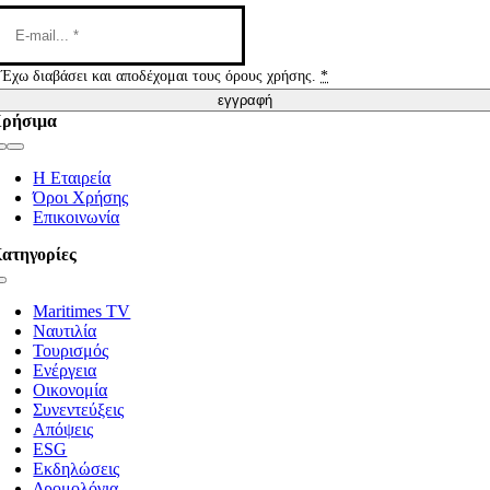
Έχω διαβάσει και αποδέχομαι τους όρους χρήσης.
*
εγγραφή
ρήσιμα
Toggle
Navigation
Η Εταιρεία
Όροι Χρήσης
Επικοινωνία
ατηγορίες
Toggle
Navigation
Maritimes TV
Ναυτιλία
Τουρισμός
Ενέργεια
Οικονομία
Συνεντεύξεις
Απόψεις
ESG
Εκδηλώσεις
Δρομολόγια