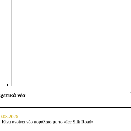
χετικά νέα
0.08.2026
 Κίνα ανοίγει νέο κεφάλαιο με το «Ice Silk Road»