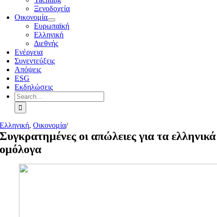
Ξενοδοχεία
Οικονομία
Ευρωπαϊκή
Ελληνική
Διεθνής
Ενέργεια
Συνεντεύξεις
Απόψεις
ESG
Εκδηλώσεις
Search
for:
Ελληνική
,
Οικονομία
/
Συγκρατημένες οι απώλειες για τα ελληνικά
ομόλογα