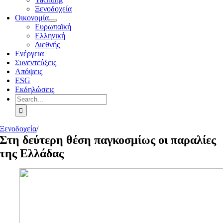
Ξενοδοχεία
Οικονομία
Ευρωπαϊκή
Ελληνική
Διεθνής
Ενέργεια
Συνεντεύξεις
Απόψεις
ESG
Εκδηλώσεις
Search
for:
Ξενοδοχεία
/
Στη δεύτερη θέση παγκοσμίως οι παραλίες
της Ελλάδας