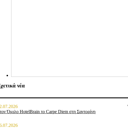
χετικά νέα
2.07.2026
τον Όμιλο HotelBrain το Carpe Diem στη Σαντορίνη
6.07.2026