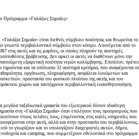
ο Πρόγραμμα «Γαλάζιες Σημαίες»
 «Γαλάζια Σημαία» είναι διεθνές σύμβολο ποιότητας και θεωρείται το
ιο γνωστό περιβαλλοντικό σύμβολο στον κόσμο. Απονέμεται από το
987 στις ακτές και τις μαρίνες, οι οποίες πληρούν τις αυστηρές
ροϋποθέσεις βράβευσης. Δεν αρκεί οι ακτές να διαθέτουν μόνο την
παιτούμενη εξαιρετική ποιότητα νερών κολύμβησης. Επιπλέον, πρέπει
α τηρούνται και τα υπόλοιπα 32 αυστηρά κριτήρια, που αναφέρονται σ
αθαριότητα, οργάνωση, πληροφόρηση, ασφάλεια λουόμενων και
πισκεπτών, προστασία του φυσικού πλούτου της ακτής και του
αράκτιου χώρου και ταυτόχρονα περιβαλλοντική ευαισθητοποίηση.
α μεγάλα ταξιδιωτικά γραφεία του εξωτερικού δίνουν ιδιαίτερη
ημασία στη «Γαλάζια Σημαία» όταν επιλέγουν τους προορισμούς που
ροτείνουν στους πελάτες τους, επιμένοντας στις καλές υπηρεσίες που
ροσφέρονται στην ακτή, αλλά και στην προστασία του περιβάλλοντος.
υτό το γνωρίζουν και το υπολογίζουν διαχειριστές ακτών, δήμοι,
ενοδοχεία και camping, που συμμετέχουν εθελοντικά στο πρόγραμμα