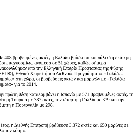
ε 408 βραβευμένες ακτές, η Ελλάδα βρίσκεται και πάλι στη δεύτερη
έση, παγκοσμίως, ανάμεσα σε 51 χώρες, καθώς σήμερα
νακοινώθηκαν από την Ελληνική Εταιρία Προστασίας της Φύσης
ΕΕΠΦ), Εθνικό Χειριστή του Διεθνούς Προγράμματος «Γαλάζιες
ημαίες» στη χώρα, οι βραβεύσεις ακτών και μαρινών με «Γαλάζια
ημαία» για το 2014.
ην πρώτη θέση καταλαμβάνει η Ισπανία με 571 βραβευμένες ακτές, τ
ρίτη η Τουρκία με 387 ακτές, την τέταρτη η Γαλλία με 379 και την
έμπτη η Πορτογαλία με 298.
έτος, η Διεθνής Επιτροπή βράβευσε 3.372 ακτές και 650 μαρίνες σε
λο τον κόσμο.