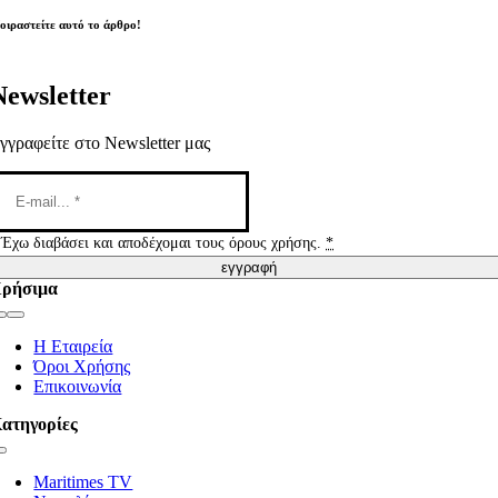
οιραστείτε αυτό το άρθρο!
Newsletter
γγραφείτε στο Newsletter μας
Έχω διαβάσει και αποδέχομαι τους όρους χρήσης.
*
εγγραφή
ρήσιμα
Toggle
Navigation
Η Εταιρεία
Όροι Χρήσης
Επικοινωνία
ατηγορίες
Toggle
Navigation
Maritimes TV