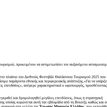
 τουρισμού, προκειμένου να αντιμετωπίσει τον αυξανόμενο ανταγωνισ
 στο πλαίσιο του Διεθνούς Φεστιβάλ Θαλάσσιου Τουρισμού 2025 που
ίσιμο παράγοντα εθνικής και περιφερειακής ανάπτυξης.
«Για να υπάρξει
ις επενδύσεις»
, ανέφερε χαρακτηριστικά ο υφυπουργός, προσθέτοντας 
εγκριθεί και δρομολογηθεί μεγάλες επενδύσεις, όπως η στρατηγική
ς οποίας κυρώνεται αυτή την εβδομάδα από τη Βουλή), καθώς και ο
ς αναφορά στη μελέτη της
Ένωσης Μαρινών Ελλάδος
, που εκπονήθ