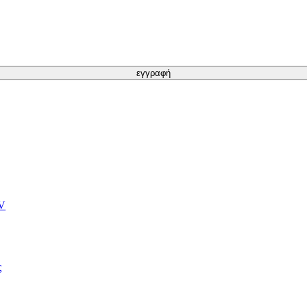
εγγραφή
TV
ς