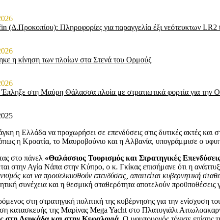
2026
fin (Δ.Προκοπίου): Πληροφορίες για παραγγελία έξι νεότευκτων LR2 
2026
κε η κίνηση των πλοίων στα Στενά του Ορμούζ
2026
 Έπληξε στη Μαύρη Θάλασσα πλοία με στρατιωτικά φορτία για την 
2025
άγκη η Ελλάδα να προχωρήσει σε επενδύσεις στις δυτικές ακτές και 
όπως η Κροατία, το Μαυροβούνιο και η Αλβανία, υπογράμμισε ο υφυπ
ας στο πάνελ
«Θαλάσσιος Τουρισμός και Στρατηγικές Επενδύσει
εται στην Αγία Νάπα στην Κύπρο, ο κ. Γκίκας επισήμανε ότι η ανάπτυ
ισμός και να προσελκυσθούν επενδύσεις, απαιτείται κυβερνητική σταθερ
ητική συνέχεια και η θεσμική σταθερότητα αποτελούν προϋποθέσεις
όμενος στη στρατηγική πολιτική της κυβέρνησης για την ενίσχυση του
ση κατασκευής της Μαρίνας Mega Yacht στο Πλατυγιάλι Αιτωλοακαρ
ς στη Λευκάδα και στην Κεφαλονιά
. Ο υφυπουργός τόνισε επίσης 