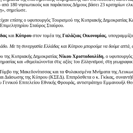
 από 180 νησιωτικούς και παράκτιους Δήμους βάσει 23 κριτηρίων ελ
ξη»
, σημείωσε.
είχαν επίσης ο υφυπουργός Τουρισμού της Κυπριακής Δημοκρατίας 
 Επιμελητηρίου Σταύρος Σταύρου.
δας
και
Κύπρου
στον τομέα της
Γαλάζιας Οικονομίας
, υπογραμμίζο
κλάδο. Με τη συνεργασία Ελλάδας και Κύπρου μπορούμε να δούμε απτά,
ου της Κυπριακής Δημοκρατίας
Νίκου Χριστοδουλίδη
, ο υφυπουργός
σημασίας και
«θεμελιώνονται στις αξίες του Ελληνισμού, στη γεωγραφικ
ν Τύμβο της Μακεδονίτισσας και τα Φυλακισμένα Μνήματα της Λευκωσ
ι Διάσωσης της Κύπρου (ΚΣΕΔ). Επιπρόσθετα ο κ. Γκίκας, συναντήθη
υ Γενικού Επιτελείου Εθνικής Φρουράς, αντιστράτηγο Εμμανουήλ Θε