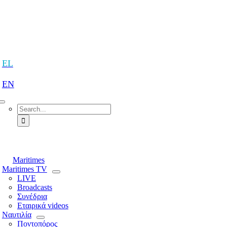
Skip
to
content
tion
EL
EN
Search
for:
tion
Maritimes
Maritimes TV
LIVE
Broadcasts
Συνέδρια
Εταιρικά videos
Ναυτιλία
Ποντοπόρος