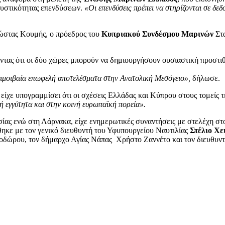
κυστικότητας επενδύσεων.
«Οι επενδύσεις πρέπει να στηρίζονται σε δεδ
Κώστας Κουμής, ο πρόεδρος του
Κυπριακού Συνδέσμου Μαρινών
Στ
ντας ότι οι δύο χώρες μπορούν να δημιουργήσουν ουσιαστική προστι
 αμοιβαία επωφελή αποτελέσματα στην Ανατολική Μεσόγειο»,
δήλωσε.
 είχε υπογραμμίσει ότι οι σχέσεις Ελλάδας και Κύπρου στους τομείς τ
ή εγγύτητα και στην κοινή ευρωπαϊκή πορεία».
ίας ενώ στη Λάρνακα, είχε ενημερωτικές συναντήσεις με στελέχη στ
κε με τον γενικό διευθυντή του Υφυπουργείου Ναυτιλίας
Στέλιο Χε
οδώρου, τον δήμαρχο Αγίας Νάπας Χρήστο Ζαννέτο και τον διευθυντ