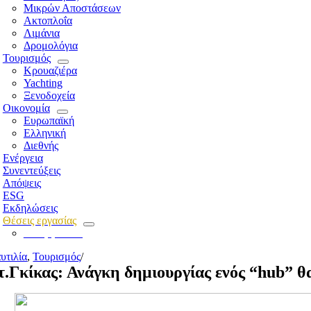
Μικρών Αποστάσεων
Ακτοπλοΐα
Λιμάνια
Δρομολόγια
Τουρισμός
Κρουαζιέρα
Yachting
Ξενοδοχεία
Οικονομία
Ευρωπαϊκή
Ελληνική
Διεθνής
Ενέργεια
Συνεντεύξεις
Απόψεις
ESG
Εκδηλώσεις
Θέσεις εργασίας
Για εργοδότες
υτιλία
,
Τουρισμός
/
τ.Γκίκας: Ανάγκη δημιουργίας ενός “hub” 