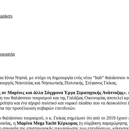
tankers
Ουκρανία
στα Ιόνια Νησιά, με στόχο τη δημιουργία ενός νέου “hub” θαλάσσιου
ουργός Ναυτιλίας και Νησιωτικής Πολιτικής, Στέφανος Γκίκας.
ς σε Μαρίνες και άλλα Σύγχρονα Έργα Στρατηγικής Ανάπτυξης»
,
ξη του θαλάσσιου τουρισμού και της Γαλάζιας Οικονομίας αποτελεί κρ
ότητα και ένα ισχυρό πολιτικό και νομικό πλαίσιο που να διευκολύνει τ
 για την προσέλκυση σοβαρών επενδυτών.
 θαλάσσιου τουρισμού, ο κ. Γκίκας σημείωσε ότι από το 2019 έχουν 
νανίας, η
Μαρίνα Mega Yacht Κέρκυρας
(η σύμβαση παραχώρησης τη
τη σημασία της επιστημονικής τεκμηρίωσης των επενδύσεων, κάνοντα