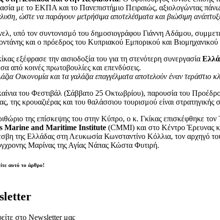
ασία με το ΕΚΠΑ και το Πανεπιστήμιο Πειραιώς, αξιολογώντας πάνω
άλυση, ώστε να παράγουν μετρήσιμα αποτελέσματα και βιώσιμη ανάπτυ
νελ, υπό τον συντονισμό του δημοσιογράφου Γιάννη Αδάμου, συμμετ
ντάνης και ο πρόεδρος του Κυπριακού Εμπορικού και Βιομηχανικού
κίκας εξέφρασε την αισιοδοξία του για τη στενότερη συνεργασία
Ελλά
έσα από κοινές πρωτοβουλίες και επενδύσεις.
άζια Οικονομία και τα γαλάζια επαγγέλματα αποτελούν έναν τεράστιο 
καίνια του Φεστιβάλ (Σάββατο 25 Οκτωβρίου), παρουσία του Προέδρ
ίας, της κρουαζιέρας και του θαλάσσιου τουρισμού είναι στρατηγικής 
ριθώριο της επίσκεψης του στην Κύπρο, ο κ. Γκίκας επισκέφθηκε το
 Marine and Maritime Institute
(CMMI) και στο Κέντρο Έρευνας κα
έσβη της Ελλάδας στη Λευκωσία Κωνσταντίνο Κόλλια, τον αρχηγό το
γχρονης Μαρίνας της Αγίας Νάπας Κώστα Φυτιρή.
ίτε αυτό το άρθρο!
letter
είτε στο Newsletter μας