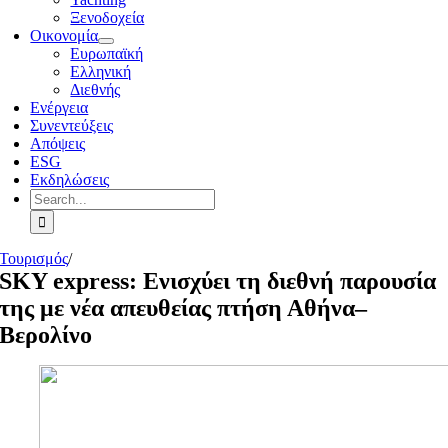
Ξενοδοχεία
Οικονομία
Ευρωπαϊκή
Ελληνική
Διεθνής
Ενέργεια
Συνεντεύξεις
Απόψεις
ESG
Εκδηλώσεις
Search
for:
Τουρισμός
/
SKY express: Eνισχύει τη διεθνή παρουσία
της με νέα απευθείας πτήση Αθήνα–
Βερολίνο