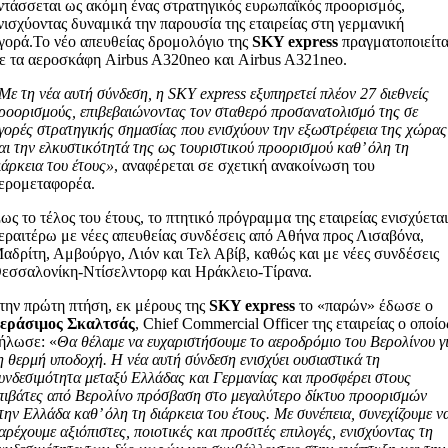
ντάσσεται ως ακόμη ένας στρατηγικός ευρωπαϊκός προορισμός,
νισχύοντας δυναμικά την παρουσία της εταιρείας στη γερμανική
γορά.Το νέο απευθείας δρομολόγιο της
SKY express
πραγματοποιείτα
ε τα αεροσκάφη Airbus A320neo και Airbus A321neo.
Με τη νέα αυτή σύνδεση, η SKY express εξυπηρετεί πλέον 27 διεθνείς
ροορισμούς, επιβεβαιώνοντας τον σταθερό προσανατολισμό της σε
γορές στρατηγικής σημασίας που ενισχύουν την εξωστρέφεια της χώρας
αι την ελκυστικότητά της ως τουριστικού προορισμού καθ’ όλη τη
ιάρκεια του έτους»
, αναφέρεται σε σχετική ανακοίνωση του
ερομεταφορέα.
ως το τέλος του έτους, το πτητικό πρόγραμμα της εταιρείας ενισχύετα
εραιτέρω με νέες απευθείας συνδέσεις από Αθήνα προς Λισαβόνα,
αδρίτη, Αμβούργο, Λιόν και Τελ Αβίβ, καθώς και με νέες συνδέσεις
εσσαλονίκη-Ντίσελντορφ και Ηράκλειο-Τίρανα.
την πρώτη πτήση, εκ μέρους της
SKY express
το «παρών» έδωσε ο
εράσιμος Σκαλτσάς
, Chief Commercial Officer της εταιρείας ο οποίο
ήλωσε: «
Θα θέλαμε να ευχαριστήσουμε το αεροδρόμιο του Βερολίνου γ
η θερμή υποδοχή. Η νέα αυτή σύνδεση ενισχύει ουσιαστικά τη
υνδεσιμότητα μεταξύ Ελλάδας και Γερμανίας και προσφέρει στους
πιβάτες από Βερολίνο πρόσβαση στο μεγαλύτερο δίκτυο προορισμών
την Ελλάδα καθ’ όλη τη διάρκεια του έτους. Με συνέπεια, συνεχίζουμε ν
αρέχουμε αξιόπιστες, ποιοτικές και προσιτές επιλογές, ενισχύοντας τη