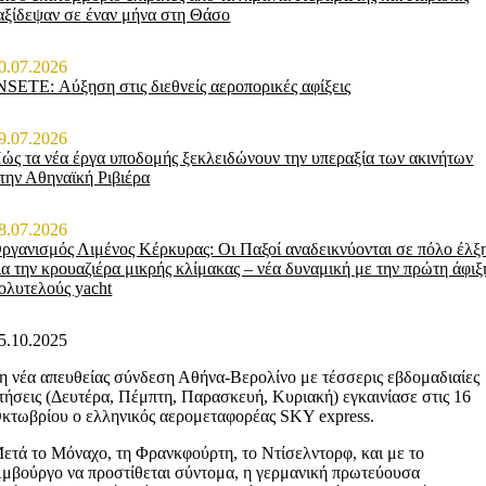
αξίδεψαν σε έναν μήνα στη Θάσο
0.07.2026
NSETE: Αύξηση στις διεθνείς αεροπορικές αφίξεις
9.07.2026
ώς τα νέα έργα υποδομής ξεκλειδώνουν την υπεραξία των ακινήτων
την Αθηναϊκή Ριβιέρα
8.07.2026
ργανισμός Λιμένος Κέρκυρας: Οι Παξοί αναδεικνύονται σε πόλο έλξ
ια την κρουαζιέρα μικρής κλίμακας – νέα δυναμική με την πρώτη άφιξ
ολυτελούς yacht
5.10.2025
η νέα απευθείας σύνδεση Αθήνα-Βερολίνο με τέσσερις εβδομαδιαίες
τήσεις (Δευτέρα, Πέμπτη, Παρασκευή, Κυριακή) εγκαινίασε στις 16
κτωβρίου ο ελληνικός αερομεταφορέας SKY express.
ετά το Μόναχο, τη Φρανκφούρτη, το Ντίσελντορφ, και με το
μβούργο να προστίθεται σύντομα, η γερμανική πρωτεύουσα