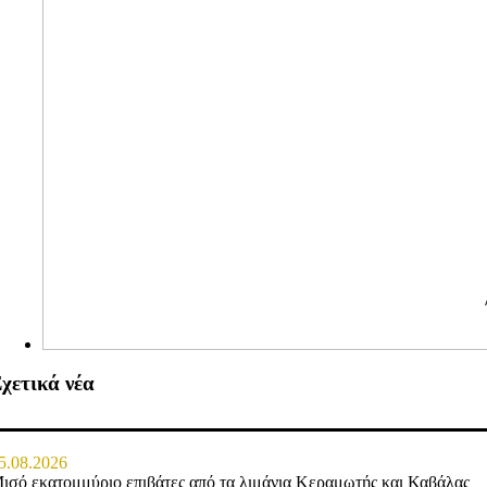
χετικά νέα
5.08.2026
ισό εκατομμύριο επιβάτες από τα λιμάνια Κεραμωτής και Καβάλας