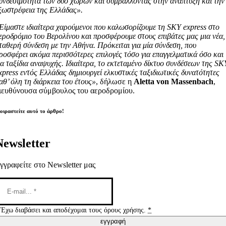
υνδεσιμότητα των δύο χωρών και συμβάλλοντας στην ανάπτυξη και την
ξωστρέφεια της Ελλάδας».
Είμαστε ιδιαίτερα χαρούμενοι που καλωσορίζουμε τη SKY express στο
εροδρόμιο του Βερολίνου και προσφέρουμε στους επιβάτες μας μια νέα,
ταθερή σύνδεση με την Αθήνα. Πρόκειται για μία σύνδεση, που
ροσφέρει ακόμα περισσότερες επιλογές τόσο για επαγγελματικά όσο και
ια ταξίδια αναψυχής. Ιδιαίτερα, το εκτεταμένο δίκτυο συνδέσεων της SK
xpress εντός Ελλάδας δημιουργεί ελκυστικές ταξιδιωτικές δυνατότητες
αθ’ όλη τη διάρκεια του έτους»
, δήλωσε η
Aletta von Massenbach
,
ιευθύνουσα σύμβουλος του αεροδρομίου.
οιραστείτε αυτό το άρθρο!
Newsletter
γγραφείτε στο Newsletter μας
Έχω διαβάσει και αποδέχομαι τους όρους χρήσης.
*
εγγραφή