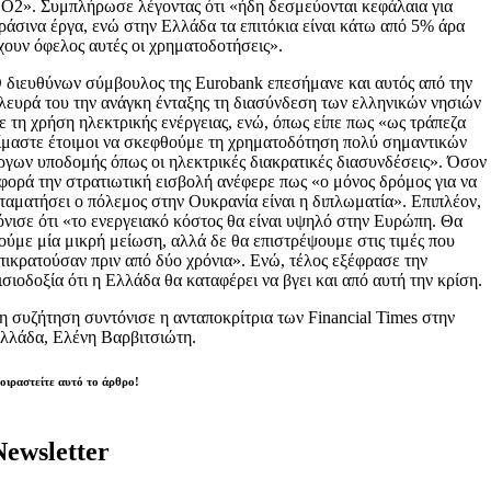
O2». Συμπλήρωσε λέγοντας ότι «ήδη δεσμεύονται κεφάλαια για
ράσινα έργα, ενώ στην Ελλάδα τα επιτόκια είναι κάτω από 5% άρα
χουν όφελος αυτές οι χρηματοδοτήσεις».
 διευθύνων σύμβουλος της Eurobank επεσήμανε και αυτός από την
λευρά του την ανάγκη ένταξης τη διασύνδεση των ελληνικών νησιών
ε τη χρήση ηλεκτρικής ενέργειας, ενώ, όπως είπε πως «ως τράπεζα
ίμαστε έτοιμοι να σκεφθούμε τη χρηματοδότηση πολύ σημαντικών
ργων υποδομής όπως οι ηλεκτρικές διακρατικές διασυνδέσεις». Όσον
φορά την στρατιωτική εισβολή ανέφερε πως «ο μόνος δρόμος για να
ταματήσει ο πόλεμος στην Ουκρανία είναι η διπλωματία». Επιπλέον,
όνισε ότι «το ενεργειακό κόστος θα είναι υψηλό στην Ευρώπη. Θα
ούμε μία μικρή μείωση, αλλά δε θα επιστρέψουμε στις τιμές που
πικρατούσαν πριν από δύο χρόνια». Ενώ, τέλος εξέφρασε την
ισιοδοξία ότι η Ελλάδα θα καταφέρει να βγει και από αυτή την κρίση.
η συζήτηση συντόνισε η ανταποκρίτρια των Financial Times στην
λλάδα, Ελένη Βαρβιτσιώτη.
οιραστείτε αυτό το άρθρο!
Newsletter