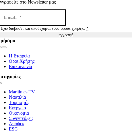
γγραφείτε στο Newsletter μας
Έχω διαβάσει και αποδέχομαι τους όρους χρήσης.
*
εγγραφή
ρήσιμα
Toggle
Navigation
Η Εταιρεία
Όροι Χρήσης
Επικοινωνία
ατηγορίες
Toggle
Navigation
Maritimes TV
Ναυτιλία
Τουρισμός
Ενέργεια
Οικονομία
Συνεντεύξεις
Απόψεις
ESG