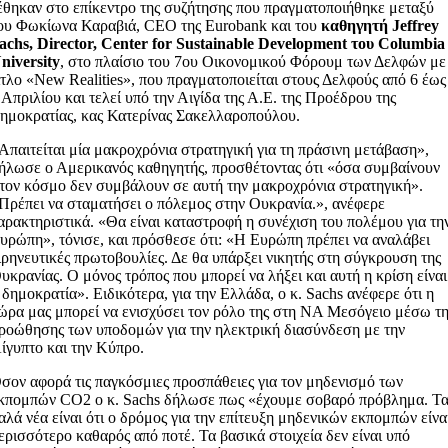
έθηκαν στο επίκεντρο της συζήτησης που πραγματοποιήθηκε μεταξύ
ου Φωκίωνα Καραβιά, CEO της Eurobank και του
καθηγητή Jeffrey
achs, Director, Center for Sustainable Development του Columbia
niversity
, στο πλαίσιο του 7ου Οικονομικού Φόρουμ των Δελφών με
ίτλο «New Realities», που πραγματοποιείται στους Δελφούς από 6 έως
 Απριλίου και τελεί υπό την Αιγίδα της Α.Ε. της Προέδρου της
ημοκρατίας, κας Κατερίνας Σακελλαροπούλου.
Απαιτείται μία μακροχρόνια στρατηγική για τη πράσινη μετάβαση»,
ήλωσε ο Αμερικανός καθηγητής, προσθέτοντας ότι «όσα συμβαίνουν
τον κόσμο δεν συμβάλουν σε αυτή την μακροχρόνια στρατηγική».
Πρέπει να σταματήσει ο πόλεμος στην Ουκρανία.», ανέφερε
αρακτηριστικά. «Θα είναι καταστροφή η συνέχιση του πολέμου για τη
υρώπη», τόνισε, και πρόσθεσε ότι: «Η Ευρώπη πρέπει να αναλάβει
ιρηνευτικές πρωτοβουλίες. Δε θα υπάρξει νικητής στη σύγκρουση της
υκρανίας. Ο μόνος τρόπος που μπορεί να λήξει και αυτή η κρίση είναι
 δημοκρατία». Ειδικότερα, για την Ελλάδα, ο κ. Sachs ανέφερε ότι η
ώρα μας μπορεί να ενισχύσει τον ρόλο της στη ΝΑ Μεσόγειο μέσω τ
ροώθησης των υποδομών για την ηλεκτρική διασύνδεση με την
ίγυπτο και την Κύπρο.
σον αφορά τις παγκόσμιες προσπάθειες για τον μηδενισμό των
κπομπών CO2 ο κ. Sachs δήλωσε πως «έχουμε σοβαρό πρόβλημα. Τ
αλά νέα είναι ότι ο δρόμος για την επίτευξη μηδενικών εκπομπών είνα
ερισσότερο καθαρός από ποτέ. Τα βασικά στοιχεία δεν είναι υπό