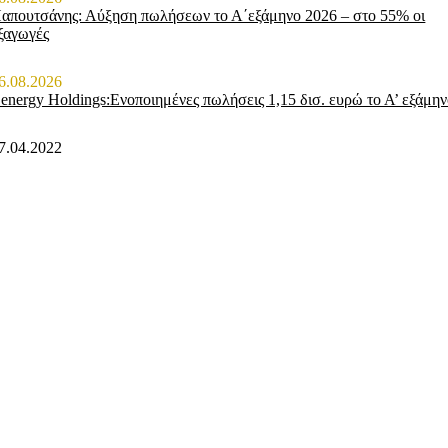
απουτσάνης: Αύξηση πωλήσεων το Α΄εξάμηνο 2026 – στο 55% οι
ξαγωγές
6.08.2026
energy Holdings:Ενοποιημένες πωλήσεις 1,15 δισ. ευρώ το Α’ εξάμη
7.04.2022