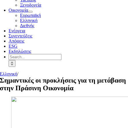
Ξενοδοχεία
Οικονομία
Ευρωπαϊκή
Ελληνική
Διεθνής
Ενέργεια
Συνεντεύξεις
Απόψεις
ESG
Εκδηλώσεις
Search
for:
Ελληνική
/
Σημαντικές οι προκλήσεις για τη μετάβαση
στην Πράσινη Οικονομία