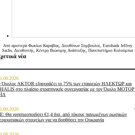
Από αριστερά Φωκίων Καραβίας, Διευθύνων Σύμβουλος, Eurobank Jeffrey
Sachs, Διευθυντής, Κέντρο Βιώσιμης Ανάπτυξης, Πανεπιστήμιο Κολούμπια
χετικά νέα
6.08.2026
 Όμιλος AKTOR εξαγοράζει το 75% των εταιρειών ΗΛΕΚΤΩΡ και
HALIS στο πλαίσιο στρατηγικής συνεργασίας με τον Όμιλο ΜΟΤΟΡ
ΟΪΛ
6.08.2026
Ε: Θα χρησιμοποιήσει €1,4 δισ. από τόκους παγωμένων ρωσικών
εριουσιακών στοιχείων για να βοηθήσει την Ουκρανία
6.08.2026