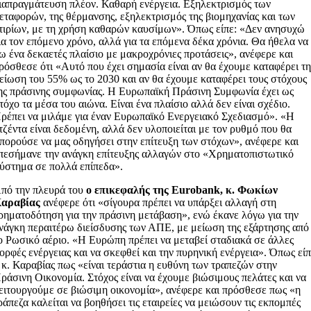
ιαπραγμάτευση πλέον. Καθαρή ενέργεια. Εξηλεκτρισμός των
εταφορών, της θέρμανσης, εξηλεκτρισμός της βιομηχανίας και των
τιρίων, με τη χρήση καθαρών καυσίμων». Όπως είπε: «Δεν ανησυχώ
ια τον επόμενο χρόνο, αλλά για τα επόμενα δέκα χρόνια. Θα ήθελα να
ω ένα δεκαετές πλαίσιο με μακροχρόνιες προτάσεις», ανέφερε και
ρόσθεσε ότι «Αυτό που έχει σημασία είναι αν θα έχουμε καταφέρει τ
είωση του 55% ως το 2030 και αν θα έχουμε καταφέρει τους στόχους
ης πράσινης συμφωνίας. Η Ευρωπαϊκή Πράσινη Συμφωνία έχει ως
τόχο τα μέσα του αιώνα. Είναι ένα πλαίσιο αλλά δεν είναι σχέδιο.
ρέπει να μιλάμε για έναν Ευρωπαϊκό Ενεργειακό Σχεδιασμό». «Η
τζέντα είναι δεδομένη, αλλά δεν υλοποιείται με τον ρυθμό που θα
πορούσε να μας οδηγήσει στην επίτευξη των στόχων», ανέφερε και
πεσήμανε την ανάγκη επίτευξης αλλαγών στο «Χρηματοπιστωτικό
ύστημα σε πολλά επίπεδα».
πό την πλευρά του
ο επικεφαλής της Eurobank, κ. Φωκίων
αραβίας
ανέφερε ότι «σίγουρα πρέπει να υπάρξει αλλαγή στη
ρηματοδότηση για την πράσινη μετάβαση», ενώ έκανε λόγω για την
νάγκη περαιτέρω διείσδυσης των ΑΠΕ, με μείωση της εξάρτησης από
ο Ρωσικό αέριο. «Η Ευρώπη πρέπει να μεταβεί σταδιακά σε άλλες
ορφές ενέργειας και να σκεφθεί και την πυρηνική ενέργεια». Όπως εί
 κ. Καραβίας πως «είναι τεράστια η ευθύνη των τραπεζών στην
ράσινη Οικονομία. Στόχος είναι να έχουμε βιώσιμους πελάτες και να
ειτουργούμε σε βιώσιμη οικονομία», ανέφερε και πρόσθεσε πως «η
ράπεζα καλείται να βοηθήσει τις εταιρείες να μειώσουν τις εκπομπές