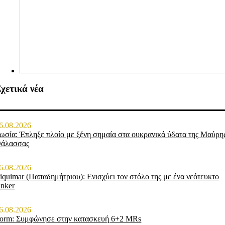
χετικά νέα
6.08.2026
ωσία: Έπληξε πλοίο με ξένη σημαία στα ουκρανικά ύδατα της Μαύρη
άλασσας
6.08.2026
iquimar (Παπαδημήτριου): Ενισχύει τον στόλο της με ένα νεότευκτο
anker
6.08.2026
orm: Συμφώνησε στην κατασκευή 6+2 MRs