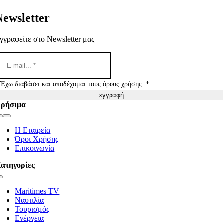
Newsletter
γγραφείτε στο Newsletter μας
Έχω διαβάσει και αποδέχομαι τους όρους χρήσης.
*
εγγραφή
ρήσιμα
Toggle
Navigation
Η Εταιρεία
Όροι Χρήσης
Επικοινωνία
ατηγορίες
Toggle
Navigation
Maritimes TV
Ναυτιλία
Τουρισμός
Ενέργεια