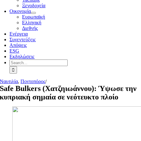
Ξενοδοχεία
Οικονομία
Ευρωπαϊκή
Ελληνική
Διεθνής
Ενέργεια
Συνεντεύξεις
Απόψεις
ESG
Εκδηλώσεις
Search
for:
Ναυτιλία
,
Ποντοπόρος
/
Safe Bulkers (Χατζηιωάννου): Ύψωσε την
κυπριακή σημαία σε νεότευκτο πλοίο