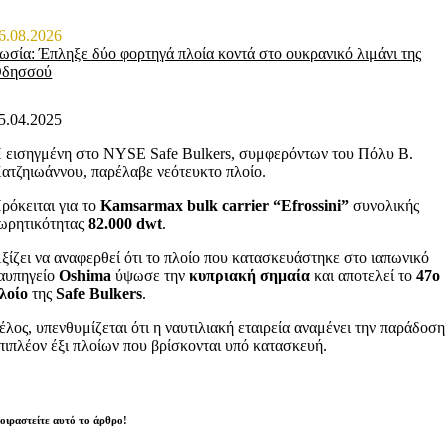
6.08.2026
ωσία: Έπληξε δύο φορτηγά πλοία κοντά στο ουκρανικό λιμάνι της
δησσού
5.04.2025
 εισηγμένη στο NYSE Safe Bulkers, συμφερόντων του Πόλυ Β.
ατζηιωάννου, παρέλαβε νεότευκτο πλοίο.
ρόκειται για το
Kamsarmax bulk carrier “Efrossini”
συνολικής
ωρητικότητας
82.000 dwt
.
ξίζει να αναφερθεί ότι το πλοίο που κατασκευάστηκε στο ιαπωνικό
αυπηγείο
Oshima
ύψωσε την
κυπριακή σημαία
και αποτελεί το
47ο
λοίο
της
Safe Bulkers
.
έλος, υπενθυμίζεται ότι η ναυτιλιακή εταιρεία αναμένει την παράδοση
πιπλέον έξι πλοίων που βρίσκονται υπό κατασκευή.
οιραστείτε αυτό το άρθρο!