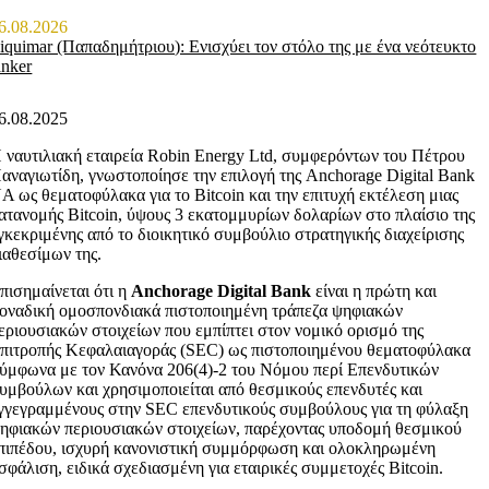
6.08.2026
iquimar (Παπαδημήτριου): Ενισχύει τον στόλο της με ένα νεότευκτο
anker
6.08.2025
 ναυτιλιακή εταιρεία Robin Energy Ltd, συμφερόντων του Πέτρου
αναγιωτίδη, γνωστοποίησε την επιλογή της Anchorage Digital Bank
A ως θεματοφύλακα για το Bitcoin και την επιτυχή εκτέλεση μιας
ατανομής Bitcoin, ύψους 3 εκατομμυρίων δολαρίων στο πλαίσιο της
γκεκριμένης από το διοικητικό συμβούλιο στρατηγικής διαχείρισης
ιαθεσίμων της.
πισημαίνεται ότι η
Anchorage Digital Bank
είναι η πρώτη και
οναδική ομοσπονδιακά πιστοποιημένη τράπεζα ψηφιακών
εριουσιακών στοιχείων που εμπίπτει στον νομικό ορισμό της
πιτροπής Κεφαλαιαγοράς (SEC) ως πιστοποιημένου θεματοφύλακα
ύμφωνα με τον Κανόνα 206(4)-2 του Νόμου περί Επενδυτικών
υμβούλων και χρησιμοποιείται από θεσμικούς επενδυτές και
γγεγραμμένους στην SEC επενδυτικούς συμβούλους για τη φύλαξη
ηφιακών περιουσιακών στοιχείων, παρέχοντας υποδομή θεσμικού
πιπέδου, ισχυρή κανονιστική συμμόρφωση και ολοκληρωμένη
σφάλιση, ειδικά σχεδιασμένη για εταιρικές συμμετοχές Bitcoin.