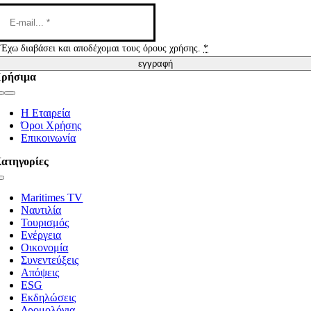
Έχω διαβάσει και αποδέχομαι τους όρους χρήσης.
*
εγγραφή
ρήσιμα
Toggle
Navigation
Η Εταιρεία
Όροι Χρήσης
Επικοινωνία
ατηγορίες
Toggle
Navigation
Maritimes TV
Ναυτιλία
Τουρισμός
Ενέργεια
Οικονομία
Συνεντεύξεις
Απόψεις
ESG
Εκδηλώσεις
Δρομολόγια