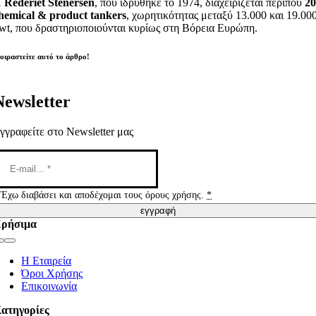
Η
Rederiet Stenersen
, που ιδρύθηκε το 1974, διαχειρίζεται περίπου
2
hemical & product tankers
, χωρητικότητας μεταξύ 13.000 και 19.00
wt, που δραστηριοποιούνται κυρίως στη Βόρεια Ευρώπη.
οιραστείτε αυτό το άρθρο!
Newsletter
γγραφείτε στο Newsletter μας
Έχω διαβάσει και αποδέχομαι τους όρους χρήσης.
*
εγγραφή
ρήσιμα
Toggle
Navigation
Η Εταιρεία
Όροι Χρήσης
Επικοινωνία
ατηγορίες