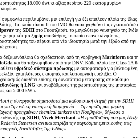
ωρητικότητας 18.000 dwt κι αξίας περίπου 220 εκατομμυρίων
ολαρίων.
 συμφωνία περιλαμβάνει μια επιλογή για έξι επιπλέον πλοία της ίδιας
λάσης. Τα πλοία τύπου II του IMO θα ναυπηγηθούν στις εγκαταστάσει
ipavav
της
SDHI
στο Γκουτζαράτ, το μεγαλύτερο ναυπηγείο της Ινδί
ε χωρητικότητα ξηρής αποβάθρας, το οποίο επανεκκίνησε τις
ραστηριότητές του πέρυσι υπό νέα ιδιοκτησία μετά την έξοδο από την
τώχευση.
α δεξαμενόπλοια θα σχεδιαστούν από τη νορβηγική
Marinform
και τ
toGda
και θα ταξινομηθούν από την DNV. Κάθε πλοίο Ice Class 1A θ
ιαθέτει
υβριδικό σύστημα πρόωσης
με αυτοματισμό για βελτιωμένη
υελιξία, χαμηλότερες εκπομπές και λειτουργική ευελιξία. Ο
χεδιασμός διαθέτει επίσης τη δυνατότητα μετατροπής σε καύσιμο
εθανόλης ή LNG
και αναβάθμισης της χωρητικότητας της μπαταρίας
ως και 5.000 kWh.
Αυτή η συνεργασία σηματοδοτεί μια καθοριστική στιγμή για την SDHI
αι για την ινδική ναυπηγική βιομηχανία — την πρώτη μας μεγάλη
ξαγωγή προηγμένων chemical tankers στη Νορβηγία»,
δήλωσε ο
ιευθυντής της
SDHI
,
Vivek Merchant
.
«Η εμπιστοσύνη που μας έδειξ
 Rederiet Stenersen αντικατοπτρίζει την παγκόσμια εμπιστοσύνη στις
αυπηγικές δυνατότητες της Ινδίας».