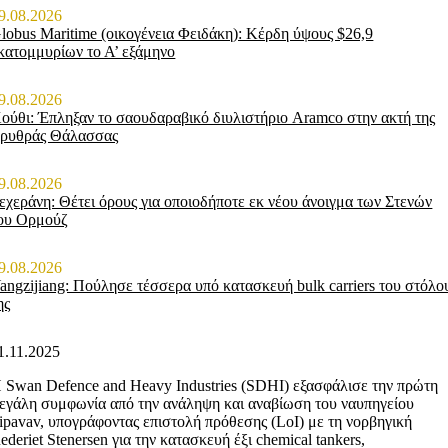
9.08.2026
lobus Maritime (οικογένεια Φειδάκη): Κέρδη ύψους $26,9
κατομμυρίων το Α’ εξάμηνο
9.08.2026
ούθι: Έπληξαν το σαουδαραβικό διυλιστήριο Aramco στην ακτή της
ρυθράς Θάλασσας
9.08.2026
εχεράνη: Θέτει όρους για οποιοδήποτε εκ νέου άνοιγμα των Στενών
ου Ορμούζ
9.08.2026
angzijiang: Πούλησε τέσσερα υπό κατασκευή bulk carriers του στόλο
ης
1.11.2025
 Swan Defence and Heavy Industries (SDHI) εξασφάλισε την πρώτη
εγάλη συμφωνία από την ανάληψη και αναβίωση του ναυπηγείου
ipavav, υπογράφοντας επιστολή πρόθεσης (LoI) με τη νορβηγική
ederiet Stenersen για την κατασκευή έξι chemical tankers,