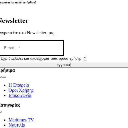
οιραστείτε αυτό το άρθρο!
Newsletter
γγραφείτε στο Newsletter μας
Έχω διαβάσει και αποδέχομαι τους όρους χρήσης.
*
εγγραφή
ρήσιμα
Toggle
Navigation
Η Εταιρεία
Όροι Χρήσης
Επικοινωνία
ατηγορίες
Toggle
Navigation
Maritimes TV
Ναυτιλία