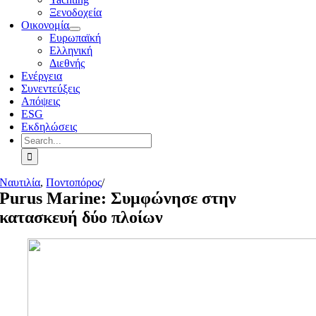
Ξενοδοχεία
Οικονομία
Ευρωπαϊκή
Ελληνική
Διεθνής
Ενέργεια
Συνεντεύξεις
Απόψεις
ESG
Εκδηλώσεις
Search
for:
Ναυτιλία
,
Ποντοπόρος
/
Purus Marine: Συμφώνησε στην
κατασκευή δύο πλοίων