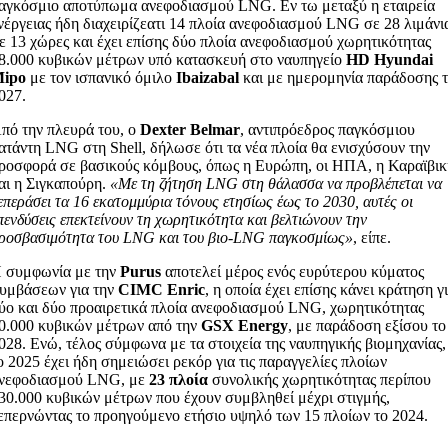
αγκόσμιο αποτύπωμα ανεφοδιασμού LNG. Εν τω μεταξύ η εταιρεία
νέργειας ήδη διαχειρίζεατι 14 πλοία ανεφοδιασμού LNG σε 28 λιμάνι
ε 13 χώρες και έχει επίσης δύο πλοία ανεφοδιασμού χωρητικότητας
8.000 κυβικών μέτρων υπό κατασκευή στο ναυπηγείο
HD Hyundai
ipo
με τον ισπανικό όμιλο
Ibaizabal
και με ημερομηνία παράδοσης 
027.
πό την πλευρά του, ο
Dexter Belmar
, αντιπρόεδρος παγκόσμιου
ατάντη LNG στη Shell, δήλωσε ότι τα νέα πλοία θα ενισχύσουν την
ροσφορά σε βασικούς κόμβους, όπως η Ευρώπη, οι ΗΠΑ, η Καραϊβι
αι η Σιγκαπούρη.
«Με τη ζήτηση LNG στη θάλασσα να προβλέπεται να
επεράσει τα 16 εκατομμύρια τόνους ετησίως έως το 2030, αυτές οι
πενδύσεις επεκτείνουν τη χωρητικότητα και βελτιώνουν την
ροσβασιμότητα του LNG και του βιο-LNG παγκοσμίως»
, είπε.
 συμφωνία με την
Purus
αποτελεί μέρος ενός ευρύτερου κύματος
υμβάσεων για την
CIMC Enric
, η οποία έχει επίσης κάνει κράτηση γ
ύο και δύο προαιρετικά πλοία ανεφοδιασμού LNG, χωρητικότητας
0.000 κυβικών μέτρων από την
GSX Energy
, με παράδοση εξίσου το
028. Ενώ, τέλος σύμφωνα με τα στοιχεία της ναυπηγικής βιομηχανίας,
ο 2025 έχει ήδη σημειώσει ρεκόρ για τις παραγγελίες πλοίων
νεφοδιασμού LNG, με
23 πλοία
συνολικής χωρητικότητας περίπου
30.000 κυβικών μέτρων που έχουν συμβληθεί μέχρι στιγμής,
επερνώντας το προηγούμενο ετήσιο υψηλό των 15 πλοίων το 2024.