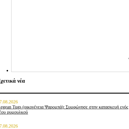
χετικά νέα
7.08.2026
egean Tugs (οικογένεια Ψαρομπά): Συμφώνησε στην κατασκευή ενός
έου ρυμουλκού
7.08.2026