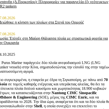
entrofin (Δ.Προκοπίου): Πληροφορίες για παραγγελία έξι νεότευκτων
R2 tankers
7.08.2026
ειώθηκε η κίνηση των πλοίων στα Στενά του Ορμούζ
7.08.2026
ωσία: Έπληξε στη Μαύρη Θάλασσα πλοία με στρατιωτικά φορτία για
ην Ουκρανία
4.10.2025
 Purus Marine παράγγειλε δύο πλοία ανεφοδιασμού LNG (LNG
unker vessels) στην Κίνα, σηματοδοτώντας την είσοδό της στην ταχέω
ναπτυσσόμενη αγορά.
ιο συγκεκριμένα, η εταιρεία με έδρα τη Σιγκαπούρη, με πάνω από
70
λοία
σε τομείς καθαρής ενέργειας και υπεράκτιας αλιείας, θα δει τα
εότευκτα πλοία διπλού καυσίμου και χωρητικότητας 18.900 κυβικών
έτρων, να κατασκευάζονται στην
Nantong CIMC Sinopacific
ffshore & Engineering
(SOE), μέρος της
CIMC Enric,
και να
αραδίδονται το 2028. Την ίδια ώρα, αναφέρεται ότι και τα δύο πλοία θ
ρονοναυλωθούν στην
Shell
, η οποία συνεχίζει να επεκτείνει το