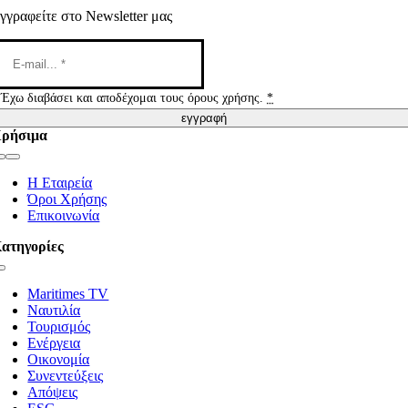
γγραφείτε στο Newsletter μας
Έχω διαβάσει και αποδέχομαι τους όρους χρήσης.
*
εγγραφή
ρήσιμα
Toggle
Navigation
Η Εταιρεία
Όροι Χρήσης
Επικοινωνία
ατηγορίες
Toggle
Navigation
Maritimes TV
Ναυτιλία
Τουρισμός
Ενέργεια
Οικονομία
Συνεντεύξεις
Απόψεις