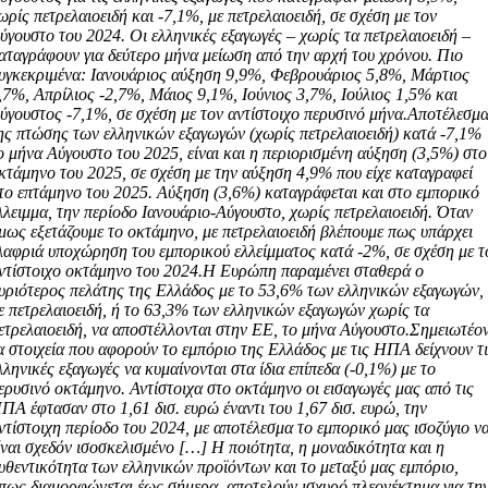
ωρίς πετρελαιοειδή και -7,1%, με πετρελαιοειδή, σε σχέση με τον
ύγουστο του 2024. Οι ελληνικές εξαγωγές – χωρίς τα πετρελαιοειδή –
αταγράφουν για δεύτερο μήνα μείωση από την αρχή του χρόνου. Πιο
υγκεκριμένα: Ιανουάριος αύξηση 9,9%, Φεβρουάριος 5,8%, Μάρτιος
,7%, Απρίλιος -2,7%, Μάιος 9,1%, Ιούνιος 3,7%, Ιούλιος 1,5% και
ύγουστος -7,1%, σε σχέση με τον αντίστοιχο περυσινό μήνα.Αποτέλεσμ
ης πτώσης των ελληνικών εξαγωγών (χωρίς πετρελαιοειδή) κατά -7,1%
ο μήνα Αύγουστο του 2025, είναι και η περιορισμένη αύξηση (3,5%) στο
κτάμηνο του 2025, σε σχέση με την αύξηση 4,9% που είχε καταγραφεί
το επτάμηνο του 2025. Αύξηση (3,6%) καταγράφεται και στο εμπορικό
λλειμμα, την περίοδο Ιανουάριο-Αύγουστο, χωρίς πετρελαιοειδή. Όταν
μως εξετάζουμε το οκτάμηνο, με πετρελαιοειδή βλέπουμε πως υπάρχει
λαφριά υποχώρηση του εμπορικού ελλείμματος κατά -2%, σε σχέση με τ
ντίστοιχο οκτάμηνο του 2024.Η Ευρώπη παραμένει σταθερά ο
υριότερος πελάτης της Ελλάδος με το 53,6% των ελληνικών εξαγωγών,
ε πετρελαιοειδή, ή το 63,3% των ελληνικών εξαγωγών χωρίς τα
ετρελαιοειδή, να αποστέλλονται στην ΕΕ, το μήνα Αύγουστο.Σημειωτέο
α στοιχεία που αφορούν το εμπόριο της Ελλάδος με τις ΗΠΑ δείχνουν τ
λληνικές εξαγωγές να κυμαίνονται στα ίδια επίπεδα (-0,1%) με το
ερυσινό οκτάμηνο. Αντίστοιχα στο οκτάμηνο οι εισαγωγές μας από τις
ΠΑ έφτασαν στο 1,61 δισ. ευρώ έναντι του 1,67 δισ. ευρώ, την
ντίστοιχη περίοδο του 2024, με αποτέλεσμα το εμπορικό μας ισοζύγιο ν
ίναι σχεδόν ισοσκελισμένο […] Η ποιότητα, η μοναδικότητα και η
υθεντικότητα των ελληνικών προϊόντων και το μεταξύ μας εμπόριο,
πως διαμορφώνεται έως σήμερα, αποτελούν ισχυρό πλεονέκτημα για τη