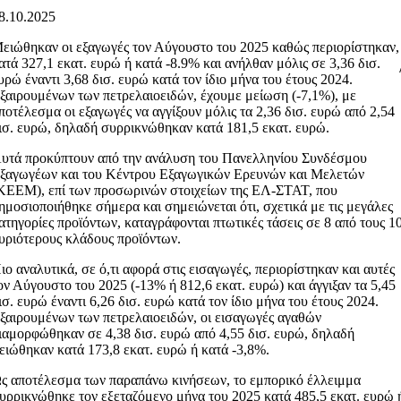
8.10.2025
ειώθηκαν οι εξαγωγές τον Αύγουστο του 2025 καθώς περιορίστηκαν,
ατά 327,1 εκατ. ευρώ ή κατά -8.9% και ανήλθαν μόλις σε 3,36 δισ.
υρώ έναντι 3,68 δισ. ευρώ κατά τον ίδιο μήνα του έτους 2024.
ξαιρουμένων των πετρελαιοειδών, έχουμε μείωση (-7,1%), με
ποτέλεσμα οι εξαγωγές να αγγίξουν μόλις τα 2,36 δισ. ευρώ από 2,54
ισ. ευρώ, δηλαδή συρρικνώθηκαν κατά 181,5 εκατ. ευρώ.
υτά προκύπτουν από την ανάλυση του Πανελληνίου Συνδέσμου
ξαγωγέων και του Κέντρου Εξαγωγικών Ερευνών και Μελετών
ΚΕΕΜ), επί των προσωρινών στοιχείων της ΕΛ-ΣΤΑΤ, που
ημοσιοποιήθηκε σήμερα και σημειώνεται ότι, σχετικά με τις μεγάλες
ατηγορίες προϊόντων, καταγράφονται πτωτικές τάσεις σε 8 από τους 1
υριότερους κλάδους προϊόντων.
ιο αναλυτικά, σε ό,τι αφορά στις εισαγωγές, περιορίστηκαν και αυτές
ον Αύγουστο του 2025 (-13% ή 812,6 εκατ. ευρώ) και άγγιξαν τα 5,45
ισ. ευρώ έναντι 6,26 δισ. ευρώ κατά τον ίδιο μήνα του έτους 2024.
ξαιρουμένων των πετρελαιοειδών, οι εισαγωγές αγαθών
ιαμορφώθηκαν σε 4,38 δισ. ευρώ από 4,55 δισ. ευρώ, δηλαδή
ειώθηκαν κατά 173,8 εκατ. ευρώ ή κατά -3,8%.
ς αποτέλεσμα των παραπάνω κινήσεων, το εμπορικό έλλειμμα
υρρικνώθηκε τον εξεταζόμενο μήνα του 2025 κατά 485,5 εκατ. ευρώ 