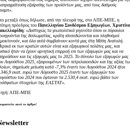
ιαπραγμάτευση εξαίρεσης των προϊόντων μας, από τους δασμούς
ραμπ».
το μεταξύ όπως δήλωσε, από την πλευρά της, στο ΑΠΕ-ΜΠΕ, η
πίτιμη πρόεδρος του
Πανελληνίου Συνδέσμου Εξαγωγέων
,
Χριστίν
ακελλαρίδη
:
«Δυστυχώς τα γεωπολιτικά γεγονότα όπου οι πύραυλοι
ροηγούνται της διπλωματίας, κράτη ισοπεδώνονται και πληθυσμοί
ιμοκτονούν, και όλα αυτά συμβαίνουν κοντά μας στη Μέση Ανατολή.
ερικά εκ των κρατών αυτών είναι και εξαγωγικοί πελάτες μας, και
υσικό ήταν να έχουν αρνητική επιρροή επι των εξαγωγών μας και να
πηρεάσουν και τις εξαγωγές μας το 2025. Το σύνολο των εξαγωγών μας
ου Αυγούστου 2025, εξαιρουμένων των πετρελαιοειδών και της αξίας τ
λοίων, σημείωσε μείωση κατά -7,3% έναντι του Αυγούστου 2024 ήτοι
.346,9 εκατ. ευρώ τον Αύγουστο 2025 έναντι των εξαγωγών του
υγούστου του 2024 που έφταναν τα 2.530,4 εκατ. ευρώ βάσει των
ρόσφατων στοιχείων της ΕΛΣΤΑΤ».
ηγή: ΑΠΕ-ΜΠΕ
οιραστείτε αυτό το άρθρο!
Newsletter