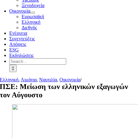
Ξενοδοχεία
Οικονομία
Ευρωπαϊκή
Ελληνική
Διεθνής
Ενέργεια
Συνεντεύξεις
Απόψεις
ESG
Εκδηλώσεις
Search
for:
Ελληνική
,
Λιμάνια
,
Ναυτιλία
,
Οικονομία
/
ΠΣΕ: Μείωση των ελληνικών εξαγωγών
τον Αύγουστο