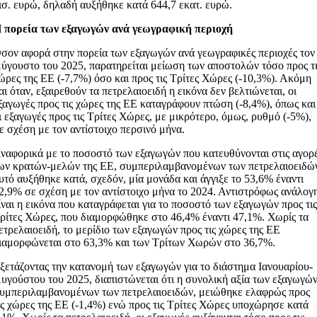
ισ. ευρώ, δηλαδή αυξήθηκε κατά 644,7 εκατ. ευρώ.
 πορεία των εξαγωγών ανά γεωγραφική περιοχή
σον αφορά στην πορεία των εξαγωγών ανά γεωγραφικές περιοχές τον
ύγουστο του 2025, παρατηρείται μείωση των αποστολών τόσο προς τ
ώρες της ΕΕ (-7,7%) όσο και προς τις Τρίτες Χώρες (-10,3%). Ακόμη
αι όταν, εξαιρεθούν τα πετρελαιοειδή η εικόνα δεν βελτιώνεται, οι
ξαγωγές προς τις χώρες της ΕΕ καταγράφουν πτώση (-8,4%), όπως και
ι εξαγωγές προς τις Τρίτες Χώρες, με μικρότερο, όμως, ρυθμό (-5%),
ε σχέση με τον αντίστοιχο περσινό μήνα.
ναφορικά με το ποσοστό των εξαγωγών που κατευθύνονται στις αγορ
ων κρατών-μελών της ΕΕ, συμπεριλαμβανομένων των πετρελαιοειδώ
υτό αυξήθηκε κατά, σχεδόν, μία μονάδα και άγγιξε το 53,6% έναντι
2,9% σε σχέση με τον αντίστοιχο μήνα το 2024. Αντιστρόφως ανάλογ
ίναι η εικόνα που καταγράφεται για το ποσοστό των εξαγωγών προς τι
ρίτες Χώρες, που διαμορφώθηκε στο 46,4% έναντι 47,1%. Χωρίς τα
ετρελαιοειδή, το μερίδιο των εξαγωγών προς τις χώρες της ΕΕ
ιαμορφώνεται στο 63,3% και των Τρίτων Χωρών στο 36,7%.
ξετάζοντας την κατανομή των εξαγωγών για το διάστημα Ιανουαρίου-
υγούστου του 2025, διαπιστώνεται ότι η συνολική αξία των εξαγωγών
υμπεριλαμβανομένων των πετρελαιοειδών, μειώθηκε ελαφρώς προς
ις χώρες της ΕΕ (-1,4%) ενώ προς τις Τρίτες Χώρες υποχώρησε κατά