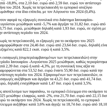
ατά -18,8%, στα 2,10 δισ. ευρώ από 2,59 δισ. ευρώ τον αντίστοιχο
ήνα του 2024. Χωρίς τα πετρελαιοειδή το εμπορικό ισοζύγιο
υμάνθηκε στα ίδια επίπεδα, με τον Αύγουστο του 2024 (0,4%).
σον αφορά τις εξαγωγές συνολικά στο διάστημα Ιανουαρίου-
υγούστου μειώθηκαν κατά -5,7% και άγγιξαν τα 31,82 δισ. ευρώ από
3,75 δισ. ευρώ, μειώθηκαν δηλαδή κατά 1,93 δισ. ευρώ, σε σχέση με
ην αντίστοιχη περίοδο του 2024.
ωρίς τα πετρελαιοειδή, οι εξαγωγές για το οκτάμηνο του 2025
ιαμορφώθηκαν στα 24,46 δισ. ευρώ από 23,64 δισ. ευρώ, δηλαδή είνα
υξημένες κατά 822,1 εκατ. ευρώ ή κατά 3,5%.
ι εισαγωγές (συμπεριλαμβανομένων των πετρελαιοειδών) στην
ερίοδο Ιανουαρίου -Αυγούστου 2025 μειώθηκαν, καθώς περιορίστηκ
ατά 2,39 δισ. ευρώ ή κατά -4,3%, με τη συνολική τους αξία να
ιαμορφώνεται στα 53,52 δισ. ευρώ έναντι 55,90 δισ. ευρώ κατά την
ντίστοιχη περίοδο του 2024. Εξαιρουμένων των πετρελαιοειδών, οι
ισαγωγές αυξήθηκαν και άγγιξαν τα 43,21 δισ. ευρώ από 41,74 δισ.
υρώ, δηλαδή ενισχύθηκαν κατά 1,47 δισ. ευρώ ή κατά 3,5%.
ς αποτέλεσμα των παραπάνω, το εμπορικό έλλειμμα στο οκτάμηνο τ
025 μειώθηκε ελαφρώς, κατά -2%, στα 21,70 δισ. ευρώ από 22,15 δισ
υρώ το οκτάμηνο του 2024. Χωρίς τα πετρελαιοειδή, το εμπορικό
λλειμμα αυξήθηκε κατά 3,6% και άγγιξε τα 18,74 δισ. ευρώ από 18,1