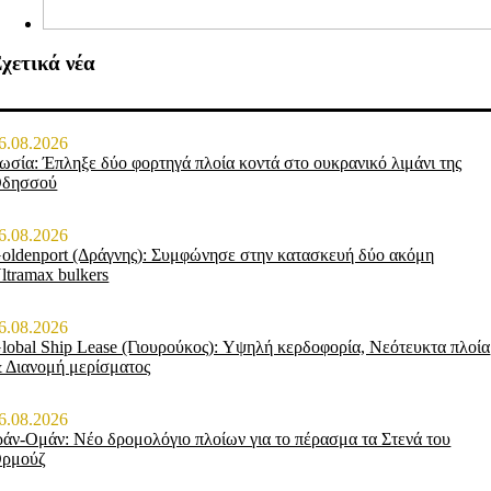
χετικά νέα
6.08.2026
ωσία: Έπληξε δύο φορτηγά πλοία κοντά στο ουκρανικό λιμάνι της
δησσού
6.08.2026
oldenport (Δράγνης): Συμφώνησε στην κατασκευή δύο ακόμη
ltramax bulkers
6.08.2026
lobal Ship Lease (Γιουρούκος): Υψηλή κερδοφορία, Νεότευκτα πλοία
 Διανομή μερίσματος
6.08.2026
ράν-Ομάν: Νέο δρομολόγιο πλοίων για το πέρασμα τα Στενά του
ρμούζ