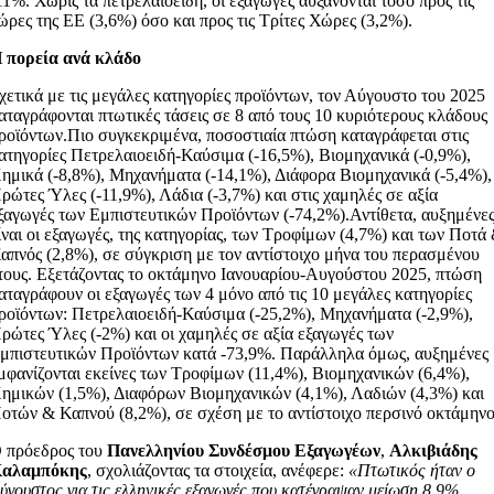
11%. Χωρίς τα πετρελαιοειδή, οι εξαγωγές αυξάνονται τόσο προς τις
ώρες της ΕΕ (3,6%) όσο και προς τις Τρίτες Χώρες (3,2%).
 πορεία ανά κλάδο
χετικά με τις μεγάλες κατηγορίες προϊόντων, τον Αύγουστο του 2025
αταγράφονται πτωτικές τάσεις σε 8 από τους 10 κυριότερους κλάδους
ροϊόντων.Πιο συγκεκριμένα, ποσοστιαία πτώση καταγράφεται στις
ατηγορίες Πετρελαιοειδή-Καύσιμα (-16,5%), Βιομηχανικά (-0,9%),
ημικά (-8,8%), Μηχανήματα (-14,1%), Διάφορα Βιομηχανικά (-5,4%),
ρώτες Ύλες (-11,9%), Λάδια (-3,7%) και στις χαμηλές σε αξία
ξαγωγές των Εμπιστευτικών Προϊόντων (-74,2%).Αντίθετα, αυξημένε
ίναι οι εξαγωγές, της κατηγορίας, των Τροφίμων (4,7%) και των Ποτά
απνός (2,8%), σε σύγκριση με τον αντίστοιχο μήνα του περασμένου
τους. Εξετάζοντας το οκτάμηνο Ιανουαρίου-Αυγούστου 2025, πτώση
αταγράφουν οι εξαγωγές των 4 μόνο από τις 10 μεγάλες κατηγορίες
ροϊόντων: Πετρελαιοειδή-Καύσιμα (-25,2%), Μηχανήματα (-2,9%),
ρώτες Ύλες (-2%) και οι χαμηλές σε αξία εξαγωγές των
μπιστευτικών Προϊόντων κατά -73,9%. Παράλληλα όμως, αυξημένες
μφανίζονται εκείνες των Τροφίμων (11,4%), Βιομηχανικών (6,4%),
ημικών (1,5%), Διαφόρων Βιομηχανικών (4,1%), Λαδιών (4,3%) και
οτών & Καπνού (8,2%), σε σχέση με το αντίστοιχο περσινό οκτάμηνο
 πρόεδρος του
Πανελληνίου Συνδέσμου Εξαγωγέων
,
Αλκιβιάδης
αλαμπόκης
, σχολιάζοντας τα στοιχεία, ανέφερε:
«Πτωτικός ήταν ο
ύγουστος για τις ελληνικές εξαγωγές που κατέγραψαν μείωση 8,9%,