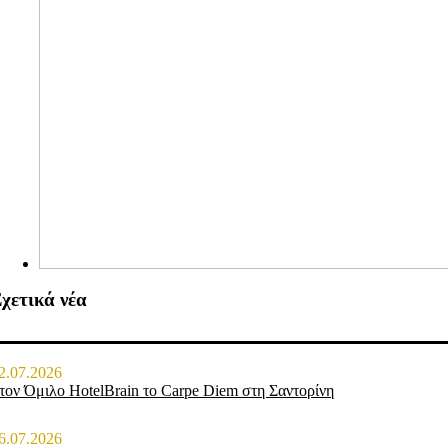
χετικά νέα
2.07.2026
τον Όμιλο HotelBrain το Carpe Diem στη Σαντορίνη
6.07.2026