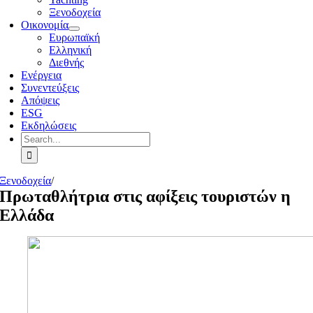
Ξενοδοχεία
Οικονομία
Ευρωπαϊκή
Ελληνική
Διεθνής
Ενέργεια
Συνεντεύξεις
Απόψεις
ESG
Εκδηλώσεις
Search
for:
Ξενοδοχεία
/
Πρωταθλήτρια στις αφίξεις τουριστών η
Ελλάδα