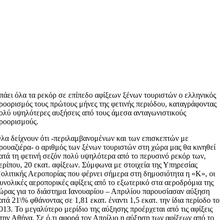
πάει όλα τα ρεκόρ σε επίπεδο αφίξεων ξένων τουριστών ο ελληνικός
ροορισμός τους πρώτους μήνες της φετινής περιόδου, καταγράφοντας
ολύ υψηλότερες αυξήσεις από τους άμεσα ανταγωνιστικούς
ροορισμούς.
λα δείχνουν ότι -περιλαμβανομένων και των επισκεπτών με
ρουαζιέρα- ο αριθμός των ξένων τουριστών στη χώρα μας θα κινηθεί
ατά τη φετινή σεζόν πολύ υψηλότερα από το περυσινό ρεκόρ των,
ερίπου, 20 εκατ. αφίξεων. Σύμφωνα με στοιχεία της Υπηρεσίας
ολιτικής Αεροπορίας που φέρνει σήμερα στη δημοσιότητα η «Κ», οι
υνολικές αεροπορικές αφίξεις από το εξωτερικό στα αεροδρόμια της
ώρας για το διάστημα Ιανουαρίου – Απριλίου παρουσίασαν αύξηση
ατά 21\% φθάνοντας σε 1,81 εκατ. έναντι 1,5 εκατ. την ίδια περίοδο τ
013. Το μεγαλύτερο μερίδιο της αύξησης προέρχεται από τις αφίξεις
την Αθήνα. Σε ό,τι αφορά τον Απρίλιο η αύξηση των αφίξεων από το