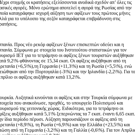
έχρι στιγμής οι κρατήσεις εξελίσσονται ανοδικά σχεδόν απ’ όλες τις
ασικές αγορές. Μόνο ερώτημα αποτελεί η αγορά της Ρωσίας από την
ποία καταγράφηκε ισχυρή αύξηση των αφίξεων τους πρώτους μήνες
λλά για το υπόλοιπο της σεζόν καταγράφεται επιβράδυνση στις
ρατήσεις.
σπανία. Προς νέο ρεκόρ αφίξεων ξένων επισκεπτών οδεύει και η
σπανία. Σύμφωνα με στοιχεία του Ινστιτούτου στατιστικών για τον
ουρισμό ΙΕΤ για το τετράμηνο οι αφίξεις ξένων τουριστών αυξήθηκαν
ατά 9,2\% φθάνοντας σε 15,34 εκατ. Οι αφίξεις αυξήθηκαν από τη
ρετανία (+6,5\%),τη Γερμανία (+11,3\%) και τη Ρωσία (+5,5\%), ενώ
ειώθηκαν από την Πορτογαλία (-3\%) και την Ιρλανδία (-2,2\%). Για τ
πρίλιο οι αφίξεις αυξήθηκαν κατά 13,2\%.
ουρκία. Αυξητικά κινούνται οι αφίξεις και στην Τουρκία σύμφωνα με
τοιχεία που ανακοίνωσε, προχθές, το υπουργείο Πολιτισμού και
ουρισμού της γειτονικής χώρας. Ειδικότερα, για το τετράμηνο οι
φίξεις αυξήθηκαν κατά 5,1\% ξεπερνώντας τα 7 εκατ. έναντι 6,65 εκατ
ην ίδια περίοδο πέρυσι. Αύξηση παρουσιάζουν οι αφίξεις από τη
ρετανία (+8,9\%), τη Ρωσία (+6,9\%) και την Ελλάδα (+23,5\%) και
τώση από τη Γερμανία (-3,2\%) και τη Γαλλία (-0,6\%). Για τον Απρίλι