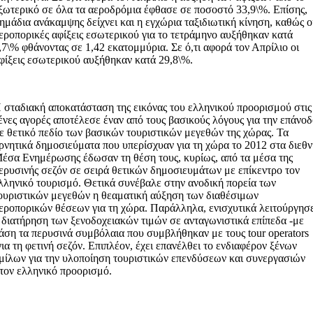
ξωτερικό σε όλα τα αεροδρόμια έφθασε σε ποσοστό 33,9\%. Επίσης,
ημάδια ανάκαμψης δείχνει και η εγχώρια ταξιδιωτική κίνηση, καθώς ο
εροπορικές αφίξεις εσωτερικού για το τετράμηνο αυξήθηκαν κατά
,7\% φθάνοντας σε 1,42 εκατομμύρια. Σε ό,τι αφορά τον Απρίλιο οι
φίξεις εσωτερικού αυξήθηκαν κατά 29,8\%.
 σταδιακή αποκατάσταση της εικόνας του ελληνικού προορισμού στις
ένες αγορές αποτέλεσε έναν από τους βασικούς λόγους για την επάνο
ε θετικό πεδίο των βασικών τουριστικών μεγεθών της χώρας. Τα
ρνητικά δημοσιεύματα που υπερίσχυαν για τη χώρα το 2012 στα διεθ
έσα Ενημέρωσης έδωσαν τη θέση τους, κυρίως, από τα μέσα της
ερυσινής σεζόν σε σειρά θετικών δημοσιευμάτων με επίκεντρο τον
λληνικό τουρισμό. Θετικά συνέβαλε στην ανοδική πορεία των
ουριστικών μεγεθών η θεαματική αύξηση των διαθέσιμων
εροπορικών θέσεων για τη χώρα. Παράλληλα, ενισχυτικά λειτούργησ
 διατήρηση των ξενοδοχειακών τιμών σε ανταγωνιστικά επίπεδα -με
άση τα περυσινά συμβόλαια που συμβλήθηκαν με τους tοur operators
για τη φετινή σεζόν. Επιπλέον, έχει επανέλθει το ενδιαφέρον ξένων
μίλων για την υλοποίηση τουριστικών επενδύσεων και συνεργασιών
τον ελληνικό προορισμό.