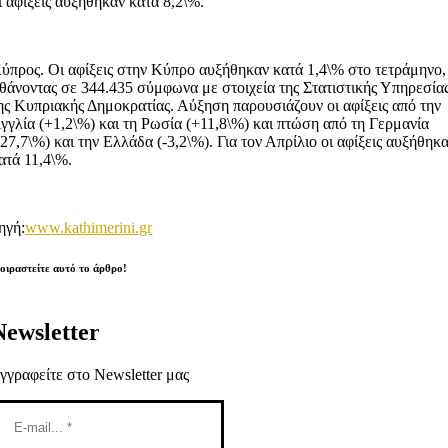
ι αφίξεις αυξήθηκαν κατά 8,2\%.
ύπρος. Οι αφίξεις στην Κύπρο αυξήθηκαν κατά 1,4\% στο τετράμηνο,
θάνοντας σε 344.435 σύμφωνα με στοιχεία της Στατιστικής Υπηρεσία
ης Κυπριακής Δημοκρατίας. Αύξηση παρουσιάζουν οι αφίξεις από την
γγλία (+1,2\%) και τη Ρωσία (+11,8\%) και πτώση από τη Γερμανία
-27,7\%) και την Ελλάδα (-3,2\%). Για τον Απρίλιο οι αφίξεις αυξήθηκ
ατά 11,4\%.
ηγή:
www.kathimerini.gr
οιραστείτε αυτό το άρθρο!
Newsletter
γγραφείτε στο Newsletter μας