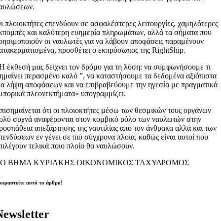
αυλώσεων.
ι πλοιοκτήτες επενδύουν σε ασφαλέστερες λειτουργίες, χαμηλότερες
κπομπές και καλύτερη ευημερία πληρωμάτων, αλλά τα σήματα που
ρησιμοποιούν οι ναυλωτές για να λάβουν αποφάσεις παραμένουν
ατακερματισμένα, προσθέτει ο εκπρόσωπος της RightShip.
Η έκθεσή μας δείχνει τον δρόμο για τη λύση: να συμφωνήσουμε τι
ημαίνει περασμένο καλό ”, να καταστήσουμε τα δεδομένα αξιόπιστα
ια λήψη αποφάσεων και να επιβραβεύουμε την ηγεσία με πραγματικά
μπορικά πλεονεκτήματα» υπογραμμίζει.
πισημαίνεται ότι οι πλοιοκτήτες μέσω των θεσμικών τους οργάνων
ολύ συχνά αναφέρονται στον κομβικό ρόλο των ναυλωτών στην
ροσπάθεια απεξάρτησης της ναυτιλίας από τον άνθρακα αλλά και των
πενδύσεων εν γένει σε πιο σύγχρονα πλοία, καθώς είναι αυτοί που
πιλέγουν τελικά ποιο πλοίο θα ναυλώσουν.
ΤΟ ΒΗΜΑ ΚΥΡΙΑΚΗΣ ΟΙΚΟΝΟΜΙΚΟΣ ΤΑΧΥΔΡΟΜΟΣ
οιραστείτε αυτό το άρθρο!
Newsletter