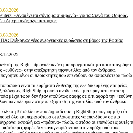
8.08.2026
euters: «Αναμένεται σύντομα συμφωνία» για τα Στενά του Ορμούζ,
έει Αμερικανός αξιωματούχος
8.08.2026
ΠΑ: Ενέκριναν νέες ενεργειακές κυρώσεις σε βάρος της Ρωσίας
8.12.2025
κθεση της Rightship αναδεικνύει μια πραγματικότητα και καταγράφει
ις «ευθύνες» στην απεξάρτηση τηςναυτιλίας από τον άνθρακα.
πογοητευμένοι οι πλοιοκτήτες που επενδύουν σε ασφαλέστερα πλοία
τυποσιακά είναι τα ευρήματα έκθεσης της εξειδικευμένης εταιρείας
ξιολόγησης RightShip, η οποία αναδεικνύει μια πραγματικότητα η
ποία μέχρι τώρα δεν ήταν απολύτως σαφής σε ό,τι αφορά την «ευθύνη
λων των πλευρών στην απεξάρτηση της ναυτιλίας από τον άνθρακα.
 έκθεση 37 σελίδων που δημοσίευσε η RightShip υπογραμμίζει ότι
πορεί όλο και περισσότερο οι πλοιοκτήτες να επενδύουν σε πιο
ύγχρονα, ασφαλή και «πράσινα» πλοία, ωστόσο οι επενδύσεις αυτές τ
ερισσότερες φορές δεν «αναγνωρίζονται» στην πράξη από τους
αυλωτές, καθώς στη μεγάλη τους πλειονότητα φαίνεται να κινούνται