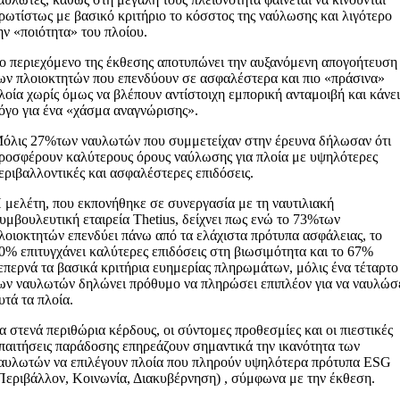
ρωτίστως με βασικό κριτήριο το κόσστος της ναύλωσης και λιγότερο
ην «ποιότητα» του πλοίου.
ο περιεχόμενο της έκθεσης αποτυπώνει την αυξανόμενη απογοήτευση
ων πλοιοκτητών που επενδύουν σε ασφαλέστερα και πιο «πράσινα»
λοία χωρίς όμως να βλέπουν αντίστοιχη εμπορική ανταμοιβή και κάνε
όγο για ένα «χάσμα αναγνώρισης».
όλις 27%των ναυλωτών που συμμετείχαν στην έρευνα δήλωσαν ότι
ροσφέρουν καλύτερους όρους ναύλωσης για πλοία με υψηλότερες
εριβαλλοντικές και ασφαλέστερες επιδόσεις.
 μελέτη, που εκπονήθηκε σε συνεργασία με τη ναυτιλιακή
υμβουλευτική εταιρεία Thetius, δείχνει πως ενώ το 73%των
λοιοκτητών επενδύει πάνω από τα ελάχιστα πρότυπα ασφάλειας, το
0% επιτυγχάνει καλύτερες επιδόσεις στη βιωσιμότητα και το 67%
επερνά τα βασικά κριτήρια ευημερίας πληρωμάτων, μόλις ένα τέταρτο
ων ναυλωτών δηλώνει πρόθυμο να πληρώσει επιπλέον για να ναυλώσ
υτά τα πλοία.
α στενά περιθώρια κέρδους, οι σύντομες προθεσμίες και οι πιεστικές
παιτήσεις παράδοσης επηρεάζουν σημαντικά την ικανότητα των
αυλωτών να επιλέγουν πλοία που πληρούν υψηλότερα πρότυπα ESG
Περιβάλλον, Κοινωνία, Διακυβέρνηση) , σύμφωνα με την έκθεση.