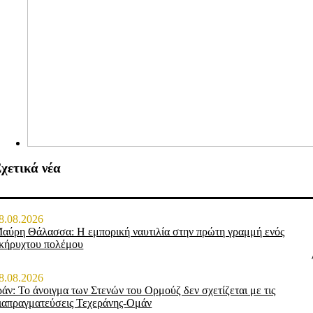
χετικά νέα
8.08.2026
αύρη Θάλασσα: Η εμπορική ναυτιλία στην πρώτη γραμμή ενός
κήρυχτου πολέμου
8.08.2026
ράν: Το άνοιγμα των Στενών του Ορμούζ δεν σχετίζεται με τις
ιαπραγματεύσεις Τεχεράνης-Ομάν