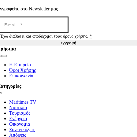
γγραφείτε στο Newsletter μας
Έχω διαβάσει και αποδέχομαι τους όρους χρήσης.
*
εγγραφή
ρήσιμα
Toggle
Navigation
Η Εταιρεία
Όροι Χρήσης
Επικοινωνία
ατηγορίες
Toggle
Navigation
Maritimes TV
Ναυτιλία
Τουρισμός
Ενέργεια
Οικονομία
Συνεντεύξεις
Απόψεις