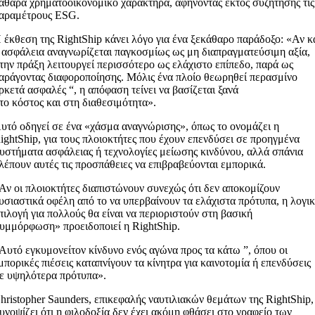
αθαρά χρηματοοικονομικό χαρακτήρα, αφήνοντας εκτός συζήτησης τις
αραμέτρους ESG.
 έκθεση της RightShip κάνει λόγο για ένα ξεκάθαρο παράδοξο: «Αν κ
 ασφάλεια αναγνωρίζεται παγκοσμίως ως μη διαπραγματεύσιμη αξία,
την πράξη λειτουργεί περισσότερο ως ελάχιστο επίπεδο, παρά ως
αράγοντας διαφοροποίησης. Μόλις ένα πλοίο θεωρηθεί περασμίνο
ρκετά ασφαλές “, η απόφαση τείνει να βασίζεται ξανά
το κόστος και στη διαθεσιμότητα».
υτό οδηγεί σε ένα «χάσμα αναγνώρισης», όπως το ονομάζει η
ightShip, για τους πλοιοκτήτες που έχουν επενδύσει σε προηγμένα
υστήματα ασφάλειας ή τεχνολογίες μείωσης κινδύνου, αλλά σπάνια
λέπουν αυτές τις προσπάθειες να επιβραβεύονται εμπορικά.
Αν οι πλοιοκτήτες διαπιστώνουν συνεχώς ότι δεν αποκομίζουν
υσιαστικά οφέλη από το να υπερβαίνουν τα ελάχιστα πρότυπα, η λογι
πιλογή για πολλούς θα είναι να περιοριστούν στη βασική
υμμόρφωση» προειδοποιεί η RightShip.
Αυτό εγκυμονείτον κίνδυνο ενός αγώνα προς τα κάτω ”, όπου οι
μπορικές πιέσεις καταπνίγουν τα κίνητρα για καινοτομία ή επενδύσεις
ε υψηλότερα πρότυπα».
hristopher Saunders, επικεφαλής ναυτιλιακών θεμάτων της RightShip,
υνοψίζει ότι η φιλοδοξία δεν έχει ακόμη φθάσει στο γραφείο των