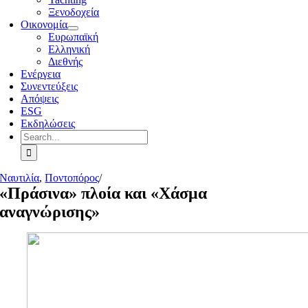
Ξενοδοχεία
Οικονομία
Ευρωπαϊκή
Ελληνική
Διεθνής
Ενέργεια
Συνεντεύξεις
Απόψεις
ESG
Εκδηλώσεις
Search
for:
Ναυτιλία
,
Ποντοπόρος
/
«Πράσινα» πλοία και «Χάσμα
αναγνώρισης»