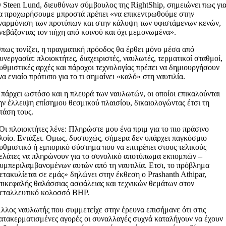
 Steen Lund, διευθύνων σύμβουλος της RightShip, σημειώνει πως γι
α προχωρήσουμε μπροστά πρέπει «να επικεντρωθούμε στην
ναρμόνιση των προτύπων και στην κάλυψη των υφιστάμενων κενών,
νεβάζοντας τον πήχη από κοινού και όχι μεμονωμένα».
πως τονίζει, η πραγματική πρόοδος θα έρθει μόνο μέσα από
υνεργασία: πλοιοκτήτες, διαχειριστές, ναυλωτές, τερματικοί σταθμοί,
υθμιστικές αρχές και πάροχοι τεχνολογίας πρέπει να δημιουργήσουν
να ενιαίο πρότυπο για το τι σημαίνει «καλό» στη ναυτιλία.
πάρχει ωστόσο και η πλευρά των ναυλωτών, οι οποίοι επικαλούνται
ην έλλειψη επίσημου θεσμικού πλαισίου, δικαιολογώντας έτσι τη
τάση τους.
Οι πλοιοκτήτες λένε: Πληρώστε μου ένα πριμ για το πιο πράσινο
λοίο. Εντάξει. Ομως, δυστυχώς, σήμερα δεν υπάρχει παγκόσμιο
υθμιστικό ή εμπορικό σύστημα που να επιτρέπει στους τελικούς
ελάτες να πληρώνουν για το συνολικό αποτύπωμα εκπομπών –
υμπεριλαμβανομένων αυτών από τη ναυτιλία. Ετσι, το πρόβλημα
ετακυλίεται σε εμάς» δηλώνει στην έκθεση ο Prashanth Athipar,
πικεφαλής θαλάσσιας ασφάλειας και τεχνικών θεμάτων στον
εταλλευτικό κολοσσό ΒΗΡ.
λλος ναυλωτής που συμμετείχε στην έρευνα επισήμανε ότι στις
ατακερματισμένες αγορές οι συναλλαγές συχνά καταλήγουν να έχουν