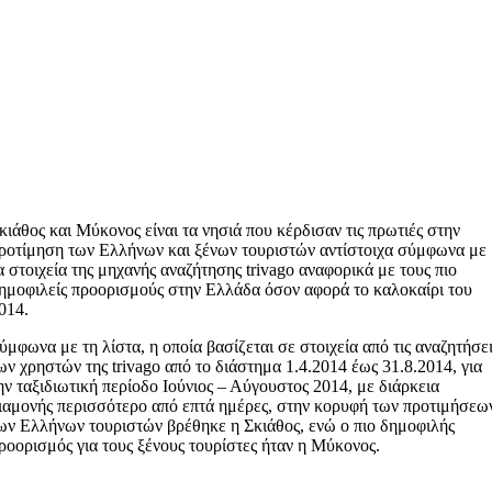
κιάθος και Μύκονος είναι τα νησιά που κέρδισαν τις πρωτιές στην
ροτίμηση των Ελλήνων και ξένων τουριστών αντίστοιχα σύμφωνα με
α στοιχεία της μηχανής αναζήτησης trivago αναφορικά με τους πιο
ημοφιλείς προορισμούς στην Ελλάδα όσον αφορά το καλοκαίρι του
014.
ύμφωνα με τη λίστα, η οποία βασίζεται σε στοιχεία από τις αναζητήσε
ων χρηστών της trivago από το διάστημα 1.4.2014 έως 31.8.2014, για
ην ταξιδιωτική περίοδο Ιούνιος – Αύγουστος 2014, με διάρκεια
ιαμονής περισσότερο από επτά ημέρες, στην κορυφή των προτιμήσεω
ων Ελλήνων τουριστών βρέθηκε η Σκιάθος, ενώ ο πιο δημοφιλής
ροορισμός για τους ξένους τουρίστες ήταν η Μύκονος.