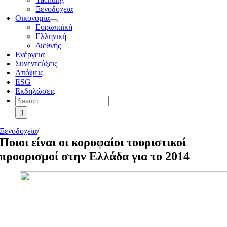
Ξενοδοχεία
Οικονομία
Ευρωπαϊκή
Ελληνική
Διεθνής
Ενέργεια
Συνεντεύξεις
Απόψεις
ESG
Εκδηλώσεις
Search
for:
Ξενοδοχεία
/
Ποιοι είναι οι κορυφαίοι τουριστικοί
προορισμοί στην Ελλάδα για το 2014