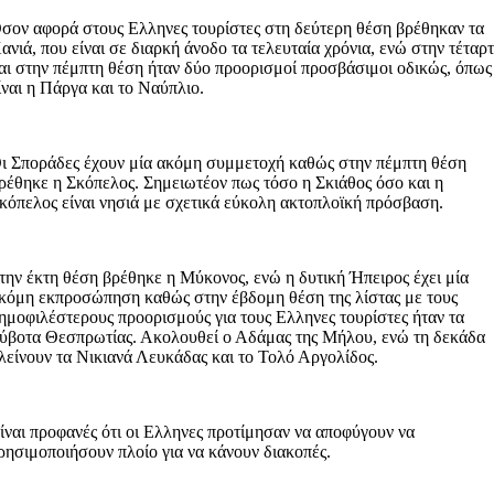
σον αφορά στους Ελληνες τουρίστες στη δεύτερη θέση βρέθηκαν τα
ανιά, που είναι σε διαρκή άνοδο τα τελευταία χρόνια, ενώ στην τέταρ
αι στην πέμπτη θέση ήταν δύο προορισμοί προσβάσιμοι οδικώς, όπως
ίναι η Πάργα και το Ναύπλιο.
ι Σποράδες έχουν μία ακόμη συμμετοχή καθώς στην πέμπτη θέση
ρέθηκε η Σκόπελος. Σημειωτέον πως τόσο η Σκιάθος όσο και η
κόπελος είναι νησιά με σχετικά εύκολη ακτοπλοϊκή πρόσβαση.
την έκτη θέση βρέθηκε η Μύκονος, ενώ η δυτική Ήπειρος έχει μία
κόμη εκπροσώπηση καθώς στην έβδομη θέση της λίστας με τους
ημοφιλέστερους προορισμούς για τους Ελληνες τουρίστες ήταν τα
ύβοτα Θεσπρωτίας. Ακολουθεί ο Αδάμας της Μήλου, ενώ τη δεκάδα
λείνουν τα Νικιανά Λευκάδας και το Τολό Αργολίδος.
ίναι προφανές ότι οι Ελληνες προτίμησαν να αποφύγουν να
ρησιμοποιήσουν πλοίο για να κάνουν διακοπές.