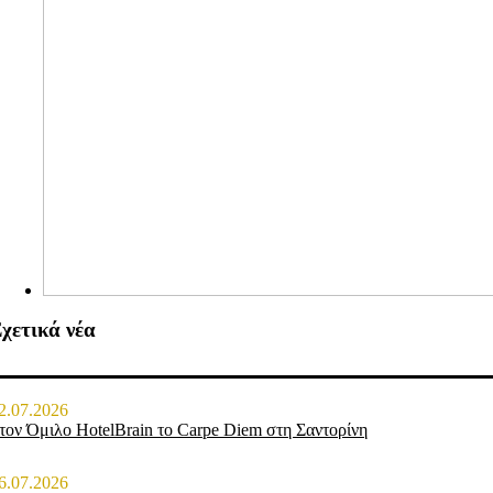
χετικά νέα
2.07.2026
τον Όμιλο HotelBrain το Carpe Diem στη Σαντορίνη
6.07.2026