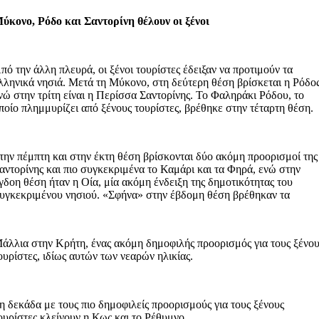
ύκονο, Ρόδο και Σαντορίνη θέλουν οι ξένοι
πό την άλλη πλευρά, οι ξένοι τουρίστες έδειξαν να προτιμούν τα
λληνικά νησιά. Μετά τη Μύκονο, στη δεύτερη θέση βρίσκεται η Ρόδος
νώ στην τρίτη είναι η Περίσσα Σαντορίνης. Το Φαληράκι Ρόδου, το
ποίο πλημμυρίζει από ξένους τουρίστες, βρέθηκε στην τέταρτη θέση.
την πέμπτη και στην έκτη θέση βρίσκονται δύο ακόμη προορισμοί της
αντορίνης και πιο συγκεκριμένα το Καμάρι και τα Φηρά, ενώ στην
γδοη θέση ήταν η Οία, μία ακόμη ένδειξη της δημοτικότητας του
υγκεκριμένου νησιού. «Σφήνα» στην έβδομη θέση βρέθηκαν τα
άλλια στην Κρήτη, ένας ακόμη δημοφιλής προορισμός για τους ξένο
ουρίστες, ιδίως αυτών των νεαρών ηλικίας.
η δεκάδα με τους πιο δημοφιλείς προορισμούς για τους ξένους
ουρίστες κλείνουν η Κως και το Ρέθυμνο.