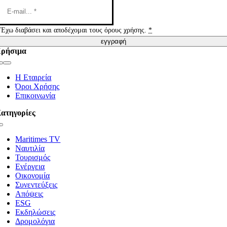
Έχω διαβάσει και αποδέχομαι τους όρους χρήσης.
*
εγγραφή
ρήσιμα
Toggle
Navigation
Η Εταιρεία
Όροι Χρήσης
Επικοινωνία
ατηγορίες
Toggle
Navigation
Maritimes TV
Ναυτιλία
Τουρισμός
Ενέργεια
Οικονομία
Συνεντεύξεις
Απόψεις
ESG
Εκδηλώσεις
Δρομολόγια