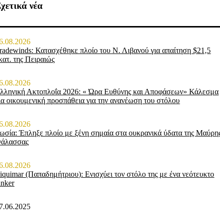
χετικά νέα
6.08.2026
radewinds: Κατασχέθηκε πλοίο του Ν. Λιβανού για απαίτηση $21,5
κατ. της Πειραιώς
6.08.2026
λληνική Ακτοπλοΐα 2026: « Ώρα Ευθύνης και Αποφάσεων» Κάλεσμα
ια οικουμενική προσπάθεια για την ανανέωση του στόλου
6.08.2026
ωσία: Έπληξε πλοίο με ξένη σημαία στα ουκρανικά ύδατα της Μαύρη
άλασσας
6.08.2026
iquimar (Παπαδημήτριου): Ενισχύει τον στόλο της με ένα νεότευκτο
anker
7.06.2025