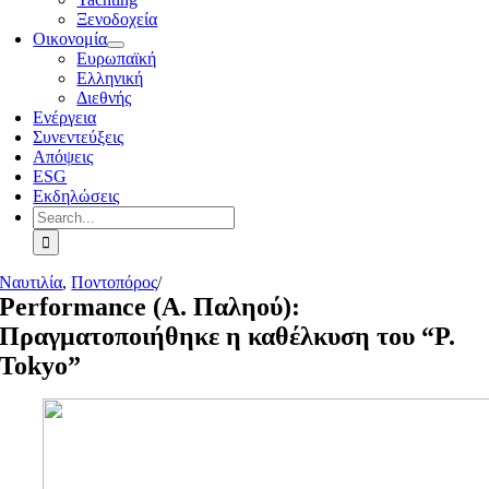
Ξενοδοχεία
Οικονομία
Ευρωπαϊκή
Ελληνική
Διεθνής
Ενέργεια
Συνεντεύξεις
Απόψεις
ESG
Εκδηλώσεις
Search
for:
Ναυτιλία
,
Ποντοπόρος
/
Performance (Α. Παληού):
Πραγματοποιήθηκε η καθέλκυση του “P.
Tokyo”