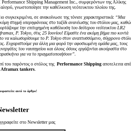
 Performance Shipping Management Inc., συμφερόντων της Αλίκης
αληού, γνωστοποίησε την καθέλκυση νεότευκτου πλοίου της.
ιο συγκεκριμένα, σε ανακοίνωσε της τόνισε χαρακτηριστικά:
“Μια
κόμη στιγμή υπερηφάνειας στο ταξίδι ανανέωσης του στόλου μας, καθώ
ιορτάζουμε την επιτυχημένη καθέλκυση του δεύτερου νεότευκτου LR2
framax, P. Tokyo, στις 25 Ιουνίου! Είμαστε ένα ακόμη βήμα πιο κοντά
το να καλωσορίσουμε το P. Tokyo στον αναπτυσσόμενο, σύγχρονο στόλ
ας. Ευχαριστούμε για άλλη μια φορά την αφοσιωμένη ομάδα μας, τους
υνεργάτες του ναυπηγείου και όλους όσους εργάζονται ακούραστα στο
αρασκήνιο για να το πραγματοποιήσουν”.
πί του παρόντος ο στόλος της
Performance Shipping
αποτελειτα απ
 Aframax tankers
.
οιραστείτε αυτό το άρθρο!
Newsletter
γγραφείτε στο Newsletter μας