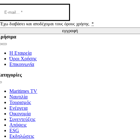
Έχω διαβάσει και αποδέχομαι τους όρους χρήσης.
*
εγγραφή
ρήσιμα
Toggle
Navigation
Η Εταιρεία
Όροι Χρήσης
Επικοινωνία
ατηγορίες
Toggle
Navigation
Maritimes TV
Ναυτιλία
Τουρισμός
Ενέργεια
Οικονομία
Συνεντεύξεις
Απόψεις
ESG
Εκδηλώσεις