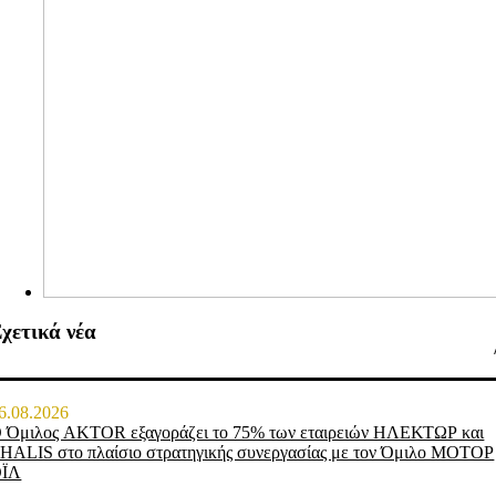
χετικά νέα
6.08.2026
 Όμιλος AKTOR εξαγοράζει το 75% των εταιρειών ΗΛΕΚΤΩΡ και
HALIS στο πλαίσιο στρατηγικής συνεργασίας με τον Όμιλο ΜΟΤΟΡ
ΟΪΛ