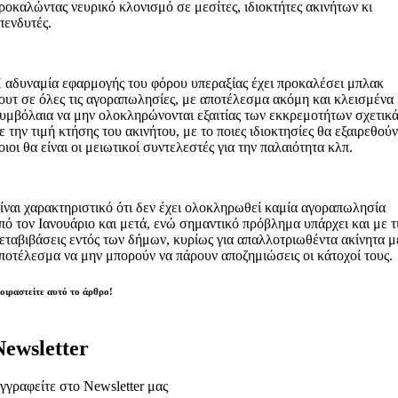
ροκαλώντας νευρικό κλονισμό σε μεσίτες, ιδιοκτήτες ακινήτων κι
πενδυτές.
 αδυναμία εφαρμογής του φόρου υπεραξίας έχει προκαλέσει μπλακ
ουτ σε όλες τις αγοραπωλησίες, με αποτέλεσμα ακόμη και κλεισμένα
υμβόλαια να μην ολοκληρώνονται εξαιτίας των εκκρεμοτήτων σχετικ
ε την τιμή κτήσης του ακινήτου, με το ποιες ιδιοκτησίες θα εξαιρεθούν
οιοι θα είναι οι μειωτικοί συντελεστές για την παλαιότητα κλπ.
ίναι χαρακτηριστικό ότι δεν έχει ολοκληρωθεί καμία αγοραπωλησία
πό τον Ιανουάριο και μετά, ενώ σημαντικό πρόβλημα υπάρχει και με τ
εταβιβάσεις εντός των δήμων, κυρίως για απαλλοτριωθέντα ακίνητα μ
ποτέλεσμα να μην μπορούν να πάρουν αποζημιώσεις οι κάτοχοί τους.
οιραστείτε αυτό το άρθρο!
Newsletter
γγραφείτε στο Newsletter μας