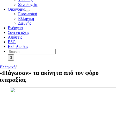
Ξενοδοχεία
Οικονομία
Ευρωπαϊκή
Ελληνική
Διεθνής
Ενέργεια
Συνεντεύξεις
Απόψεις
ESG
Εκδηλώσεις
Search
for:
Ελληνική
/
«Πάγωσαν» τα ακίνητα από τον φόρο
υπεραξίας