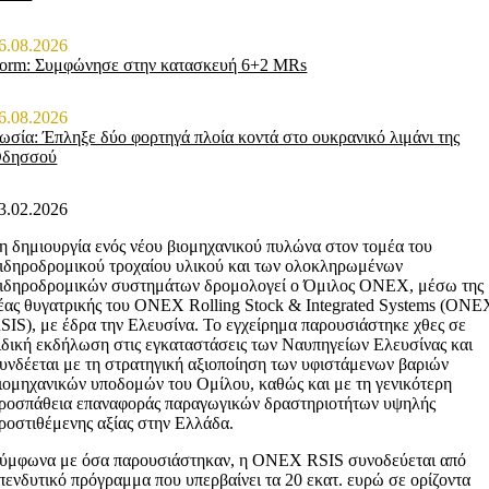
6.08.2026
orm: Συμφώνησε στην κατασκευή 6+2 MRs
6.08.2026
ωσία: Έπληξε δύο φορτηγά πλοία κοντά στο ουκρανικό λιμάνι της
δησσού
3.02.2026
η δημιουργία ενός νέου βιομηχανικού πυλώνα στον τομέα του
ιδηροδρομικού τροχαίου υλικού και των ολοκληρωμένων
ιδηροδρομικών συστημάτων δρομολογεί ο Όμιλος ONEX, μέσω της
έας θυγατρικής του ONEX Rolling Stock & Integrated Systems (ONE
SIS), με έδρα την Ελευσίνα. Το εγχείρημα παρουσιάστηκε χθες σε
ιδική εκδήλωση στις εγκαταστάσεις των Ναυπηγείων Ελευσίνας και
υνδέεται με τη στρατηγική αξιοποίηση των υφιστάμενων βαριών
ιομηχανικών υποδομών του Ομίλου, καθώς και με τη γενικότερη
ροσπάθεια επαναφοράς παραγωγικών δραστηριοτήτων υψηλής
ροστιθέμενης αξίας στην Ελλάδα.
ύμφωνα με όσα παρουσιάστηκαν, η ONEX RSIS συνοδεύεται από
πενδυτικό πρόγραμμα που υπερβαίνει τα 20 εκατ. ευρώ σε ορίζοντα