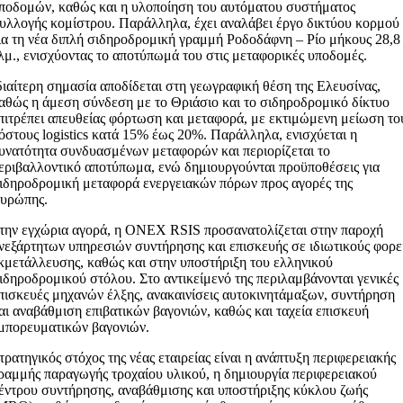
ποδομών, καθώς και η υλοποίηση του αυτόματου συστήματος
υλλογής κομίστρου. Παράλληλα, έχει αναλάβει έργο δικτύου κορμού
ια τη νέα διπλή σιδηροδρομική γραμμή Ροδοδάφνη – Ρίο μήκους 28,8
λμ., ενισχύοντας το αποτύπωμά του στις μεταφορικές υποδομές.
διαίτερη σημασία αποδίδεται στη γεωγραφική θέση της Ελευσίνας,
αθώς η άμεση σύνδεση με το Θριάσιο και το σιδηροδρομικό δίκτυο
πιτρέπει απευθείας φόρτωση και μεταφορά, με εκτιμώμενη μείωση το
όστους logistics κατά 15% έως 20%. Παράλληλα, ενισχύεται η
υνατότητα συνδυασμένων μεταφορών και περιορίζεται το
εριβαλλοντικό αποτύπωμα, ενώ δημιουργούνται προϋποθέσεις για
ιδηροδρομική μεταφορά ενεργειακών πόρων προς αγορές της
υρώπης.
την εγχώρια αγορά, η ONEX RSIS προσανατολίζεται στην παροχή
νεξάρτητων υπηρεσιών συντήρησης και επισκευής σε ιδιωτικούς φορε
κμετάλλευσης, καθώς και στην υποστήριξη του ελληνικού
ιδηροδρομικού στόλου. Στο αντικείμενό της περιλαμβάνονται γενικές
πισκευές μηχανών έλξης, ανακαινίσεις αυτοκινητάμαξων, συντήρηση
αι αναβάθμιση επιβατικών βαγονιών, καθώς και ταχεία επισκευή
μπορευματικών βαγονιών.
τρατηγικός στόχος της νέας εταιρείας είναι η ανάπτυξη περιφερειακής
ραμμής παραγωγής τροχαίου υλικού, η δημιουργία περιφερειακού
έντρου συντήρησης, αναβάθμισης και υποστήριξης κύκλου ζωής