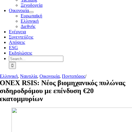
Ξενοδοχεία
Οικονομία
Ευρωπαϊκή
Ελληνική
Διεθνής
Ενέργεια
Συνεντεύξεις
Απόψεις
ESG
Εκδηλώσεις
Search
for:
Ελληνική
,
Ναυτιλία
,
Οικονομία
,
Ποντοπόρος
/
ONEX RSIS: Νέος βιομηχανικός πυλώνας
σιδηροδρόμου με επένδυση €20
εκατομμυρίων