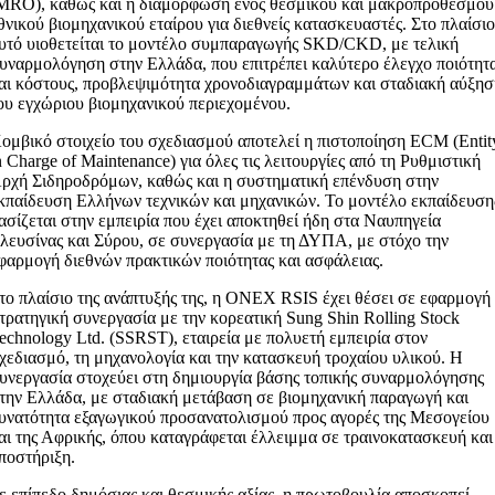
MRO), καθώς και η διαμόρφωση ενός θεσμικού και μακροπρόθεσμου
θνικού βιομηχανικού εταίρου για διεθνείς κατασκευαστές. Στο πλαίσι
υτό υιοθετείται το μοντέλο συμπαραγωγής SKD/CKD, με τελική
υναρμολόγηση στην Ελλάδα, που επιτρέπει καλύτερο έλεγχο ποιότητ
αι κόστους, προβλεψιμότητα χρονοδιαγραμμάτων και σταδιακή αύξη
ου εγχώριου βιομηχανικού περιεχομένου.
ομβικό στοιχείο του σχεδιασμού αποτελεί η πιστοποίηση ECM (Entit
n Charge of Maintenance) για όλες τις λειτουργίες από τη Ρυθμιστική
ρχή Σιδηροδρόμων, καθώς και η συστηματική επένδυση στην
κπαίδευση Ελλήνων τεχνικών και μηχανικών. Το μοντέλο εκπαίδευση
ασίζεται στην εμπειρία που έχει αποκτηθεί ήδη στα Ναυπηγεία
λευσίνας και Σύρου, σε συνεργασία με τη ΔΥΠΑ, με στόχο την
φαρμογή διεθνών πρακτικών ποιότητας και ασφάλειας.
το πλαίσιο της ανάπτυξής της, η ONEX RSIS έχει θέσει σε εφαρμογή
τρατηγική συνεργασία με την κορεατική Sung Shin Rolling Stock
echnology Ltd. (SSRST), εταιρεία με πολυετή εμπειρία στον
χεδιασμό, τη μηχανολογία και την κατασκευή τροχαίου υλικού. Η
υνεργασία στοχεύει στη δημιουργία βάσης τοπικής συναρμολόγησης
την Ελλάδα, με σταδιακή μετάβαση σε βιομηχανική παραγωγή και
υνατότητα εξαγωγικού προσανατολισμού προς αγορές της Μεσογείου
αι της Αφρικής, όπου καταγράφεται έλλειμμα σε τραινοκατασκευή και
ποστήριξη.
ε επίπεδο δημόσιας και θεσμικής αξίας, η πρωτοβουλία αποσκοπεί