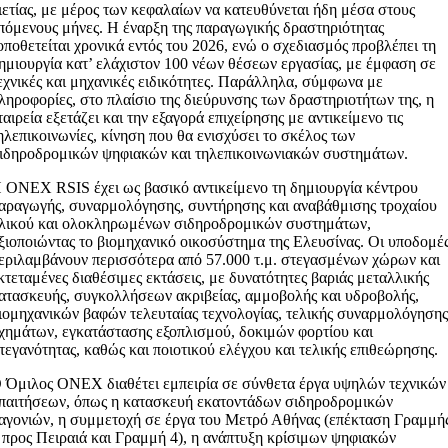
ιετίας, με μέρος των κεφαλαίων να κατευθύνεται ήδη μέσα στους
πόμενους μήνες. Η έναρξη της παραγωγικής δραστηριότητας
οποθετείται χρονικά εντός του 2026, ενώ ο σχεδιασμός προβλέπει τη
ημιουργία κατ’ ελάχιστον 100 νέων θέσεων εργασίας, με έμφαση σε
εχνικές και μηχανικές ειδικότητες. Παράλληλα, σύμφωνα με
ληροφορίες, στο πλαίσιο της διεύρυνσης των δραστηριοτήτων της, η
ταιρεία εξετάζει και την εξαγορά επιχείρησης με αντικείμενο τις
ηλεπικοινωνίες, κίνηση που θα ενισχύσει το σκέλος των
ιδηροδρομικών ψηφιακών και τηλεπικοινωνιακών συστημάτων.
 ONEX RSIS έχει ως βασικό αντικείμενο τη δημιουργία κέντρου
αραγωγής, συναρμολόγησης, συντήρησης και αναβάθμισης τροχαίου
λικού και ολοκληρωμένων σιδηροδρομικών συστημάτων,
ξιοποιώντας το βιομηχανικό οικοσύστημα της Ελευσίνας. Οι υποδομέ
εριλαμβάνουν περισσότερα από 57.000 τ.μ. στεγασμένων χώρων και
κτεταμένες διαθέσιμες εκτάσεις, με δυνατότητες βαριάς μεταλλικής
ατασκευής, συγκολλήσεων ακριβείας, αμμοβολής και υδροβολής,
ιομηχανικών βαφών τελευταίας τεχνολογίας, τελικής συναρμολόγηση
χημάτων, εγκατάστασης εξοπλισμού, δοκιμών φορτίου και
τεγανότητας, καθώς και ποιοτικού ελέγχου και τελικής επιθεώρησης.
 Όμιλος ONEX διαθέτει εμπειρία σε σύνθετα έργα υψηλών τεχνικών
παιτήσεων, όπως η κατασκευή εκατοντάδων σιδηροδρομικών
αγονιών, η συμμετοχή σε έργα του Μετρό Αθήνας (επέκταση Γραμμή
 προς Πειραιά και Γραμμή 4), η ανάπτυξη κρίσιμων ψηφιακών