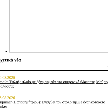
χετικά νέα
6.08.2026
ωσία: Έπληξε πλοίο με ξένη σημαία στα ουκρανικά ύδατα της Μαύρη
άλασσας
6.08.2026
iquimar (Παπαδημήτριου): Ενισχύει τον στόλο της με ένα νεότευκτο
anker