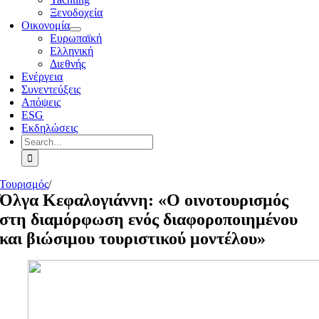
Ξενοδοχεία
Οικονομία
Ευρωπαϊκή
Ελληνική
Διεθνής
Ενέργεια
Συνεντεύξεις
Απόψεις
ESG
Εκδηλώσεις
Search
for:
Τουρισμός
/
Όλγα Κεφαλογιάννη: «Ο οινοτουρισμός
στη διαμόρφωση ενός διαφοροποιημένου
και βιώσιμου τουριστικού μοντέλου»