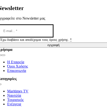
Newsletter
γγραφείτε στο Newsletter μας
Έχω διαβάσει και αποδέχομαι τους όρους χρήσης.
*
εγγραφή
ρήσιμα
Toggle
Navigation
Η Εταιρεία
Όροι Χρήσης
Επικοινωνία
ατηγορίες
Toggle
Navigation
Maritimes TV
Ναυτιλία
Τουρισμός
Ενέργεια