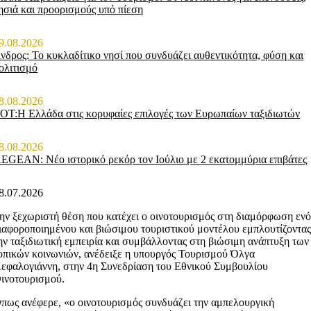
ησιά και προορισμούς υπό πίεση
9.08.2026
νδρος: Το κυκλαδίτικο νησί που συνδυάζει αυθεντικότητα, φύση και
ολιτισμό
8.08.2026
ΟΤ:Η Ελλάδα στις κορυφαίες επιλογές των Ευρωπαίων ταξιδιωτών
8.08.2026
EGEAN: Νέο ιστορικό ρεκόρ τον Ιούλιο με 2 εκατομμύρια επιβάτες
8.07.2026
ην ξεχωριστή θέση που κατέχει ο οινοτουρισμός στη διαμόρφωση ενό
ιαφοροποιημένου και βιώσιμου τουριστικού μοντέλου εμπλουτίζοντα
ην ταξιδιωτική εμπειρία και συμβάλλοντας στη βιώσιμη ανάπτυξη των
οπικών κοινωνιών, ανέδειξε η υπουργός Τουρισμού Όλγα
εφαλογιάννη, στην 4η Συνεδρίαση του Εθνικού Συμβουλίου
ινοτουρισμού.
πως ανέφερε, «ο οινοτουρισμός συνδυάζει την αμπελουργική