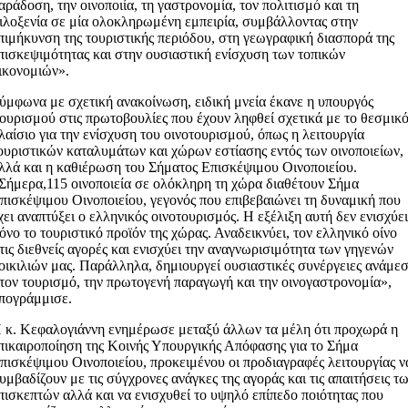
αράδοση, την οινοποιία, τη γαστρονομία, τον πολιτισμό και τη
ιλοξενία σε μία ολοκληρωμένη εμπειρία, συμβάλλοντας στην
πιμήκυνση της τουριστικής περιόδου, στη γεωγραφική διασπορά της
πισκεψιμότητας και στην ουσιαστική ενίσχυση των τοπικών
ικονομιών».
ύμφωνα με σχετική ανακοίνωση, ειδική μνεία έκανε η υπουργός
ουρισμού στις πρωτοβουλίες που έχουν ληφθεί σχετικά με το θεσμικ
λαίσιο για την ενίσχυση του οινοτουρισμού, όπως η λειτουργία
ουριστικών καταλυμάτων και χώρων εστίασης εντός των οινοποιείων,
λλά και η καθιέρωση του Σήματος Επισκέψιμου Οινοποιείου.
Σήμερα,115 οινοποιεία σε ολόκληρη τη χώρα διαθέτουν Σήμα
πισκέψιμου Οινοποιείου, γεγονός που επιβεβαιώνει τη δυναμική που
χει αναπτύξει ο ελληνικός οινοτουρισμός. Η εξέλιξη αυτή δεν ενισχύε
όνο το τουριστικό προϊόν της χώρας. Αναδεικνύει, τον ελληνικό οίνο
τις διεθνείς αγορές και ενισχύει την αναγνωρισιμότητα των γηγενών
οικιλιών μας. Παράλληλα, δημιουργεί ουσιαστικές συνέργειες ανάμε
τον τουρισμό, την πρωτογενή παραγωγή και την οινογαστρονομία»,
πογράμμισε.
 κ. Κεφαλογιάννη ενημέρωσε μεταξύ άλλων τα μέλη ότι προχωρά η
πικαιροποίηση της Κοινής Υπουργικής Απόφασης για το Σήμα
πισκέψιμου Οινοποιείου, προκειμένου οι προδιαγραφές λειτουργίας ν
υμβαδίζουν με τις σύγχρονες ανάγκες της αγοράς και τις απαιτήσεις τ
πισκεπτών αλλά και να ενισχυθεί το υψηλό επίπεδο ποιότητας που