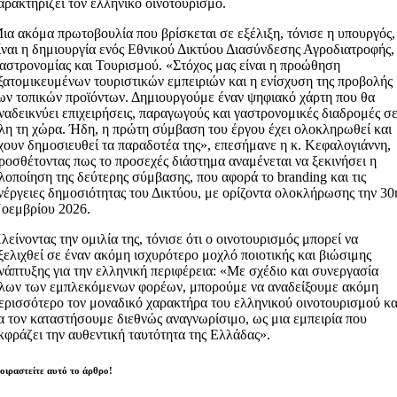
αρακτηρίζει τον ελληνικό οινοτουρισμό.
ια ακόμα πρωτοβουλία που βρίσκεται σε εξέλιξη, τόνισε η υπουργός,
ίναι η δημιουργία ενός Εθνικού Δικτύου Διασύνδεσης Αγροδιατροφής,
αστρονομίας και Τουρισμού. «Στόχος μας είναι η προώθηση
ξατομικευμένων τουριστικών εμπειριών και η ενίσχυση της προβολής
ων τοπικών προϊόντων. Δημιουργούμε έναν ψηφιακό χάρτη που θα
ναδεικνύει επιχειρήσεις, παραγωγούς και γαστρονομικές διαδρομές σ
λη τη χώρα. Ήδη, η πρώτη σύμβαση του έργου έχει ολοκληρωθεί και
χουν δημοσιευθεί τα παραδοτέα της», επεσήμανε η κ. Κεφαλογιάννη,
ροσθέτοντας πως το προσεχές διάστημα αναμένεται να ξεκινήσει η
λοποίηση της δεύτερης σύμβασης, που αφορά το branding και τις
νέργειες δημοσιότητας του Δικτύου, με ορίζοντα ολοκλήρωσης την 30
οεμβρίου 2026.
λείνοντας την ομιλία της, τόνισε ότι ο οινοτουρισμός μπορεί να
ξελιχθεί σε έναν ακόμη ισχυρότερο μοχλό ποιοτικής και βιώσιμης
νάπτυξης για την ελληνική περιφέρεια: «Με σχέδιο και συνεργασία
λων των εμπλεκόμενων φορέων, μπορούμε να αναδείξουμε ακόμη
ερισσότερο τον μοναδικό χαρακτήρα του ελληνικού οινοτουρισμού κα
α τον καταστήσουμε διεθνώς αναγνωρίσιμο, ως μια εμπειρία που
κφράζει την αυθεντική ταυτότητα της Ελλάδας».
οιραστείτε αυτό το άρθρο!