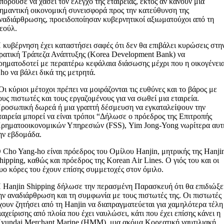
πορούσε να χάσει τον έλεγχο της εταιρείας, εκτός αν κάνουν μια
ημαντική οικονομική συνεισφορά προς την κατεύθυνση της
ναδιάρθρωσης, προειδοποίησαν κυβερνητικοί αξιωματούχοι από τη
εούλ.
 κυβέρνηση έχει καταστήσει σαφές ότι δεν θα επιβάλει κυρώσεις στη
ρατική Τράπεζα Ανάπτυξης (Korea Development Bank) να
ρηματοδοτεί με περαιτέρω κεφάλαια διάσωσης μέχρι που η οικογένει
ho να βάλει δικά της μετρητά.
Οι κύριοι μέτοχοι πρέπει να μοιράζονται τις ευθύνες και το βάρος με
ους πιστωτές και τους εργαζομένους για να σωθεί μια εταιρεία.
ροσωπική δωρεά ή μια γραπτή δέσμευση να εγκαταλείψουν την
ταιρεία μπορεί να είναι τρόποι “Δήλωσε ο πρόεδρος της Επιτροπής
ρηματοοικονομικών Υπηρεσιών (FSS), Yim Jong-Yong νωρίτερα αυτ
ην εβδομάδα.
 Cho Yang-ho είναι πρόεδρος του Ομίλου Hanjin, μητρικής της Hanji
hipping, καθώς και πρόεδρος της Korean Air Lines. Ο γιός του και οι
υο κόρες του έχουν επίσης συμμετοχές στον όμιλο.
 Hanjin Shipping δήλωσε την περασμένη Παρασκευή ότι θα επιδιώξε
ην αναδιάρθρωση και τη συμφωνία με τους πιστωτές της. Οι πιστωτές
χουν ζητήσει από τη Hanjin να διαπραγματεύεται για χαμηλότερα τέλη
ιαχείρισης από πλοία που έχει ναυλώσει, κάτι που έχει επίσης κάνει η
yundai Merchant Marine (HMM), μια ακόμα Κορεατική ναυτιλιακή