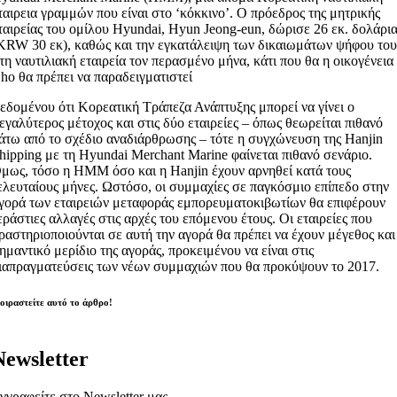
ταιρεια γραμμών που είναι στο ‘κόκκινο’. Ο πρόεδρος της μητρικής
ταιρείας του ομίλου Hyundai, Hyun Jeong-eun, δώρισε 26 εκ. δολάρι
KRW 30 εκ), καθώς και την εγκατάλειψη των δικαιωμάτων ψήφου το
τη ναυτιλιακή εταιρεία τον περασμένο μήνα, κάτι που θα η οικογένεια
ho θα πρέπει να παραδειγματιστεί
εδομένου ότι Κορεατική Τράπεζα Ανάπτυξης μπορεί να γίνει ο
εγαλύτερος μέτοχος και στις δύο εταιρείες – όπως θεωρείται πιθανό
άτω από το σχέδιο αναδιάρθρωσης – τότε η συγχώνευση της Hanjin
hipping με τη Hyundai Merchant Marine φαίνεται πιθανό σενάριο.
μως, τόσο η HMM όσο και η Hanjin έχουν αρνηθεί κατά τους
ελευταίους μήνες. Ωστόσο, οι συμμαχίες σε παγκόσμιο επίπεδο στην
γορά των εταιρειών μεταφοράς εμπορευματοκιβωτίων θα επιφέρουν
εράστιες αλλαγές στις αρχές του επόμενου έτους. Οι εταιρείες που
ραστηριοποιούνται σε αυτή την αγορά θα πρέπει να έχουν μέγεθος και
ημαντικό μερίδιο της αγοράς, προκειμένου να είναι στις
ιαπραγματεύσεις των νέων συμμαχιών που θα προκύψουν το 2017.
οιραστείτε αυτό το άρθρο!
Newsletter
γγραφείτε στο Newsletter μας