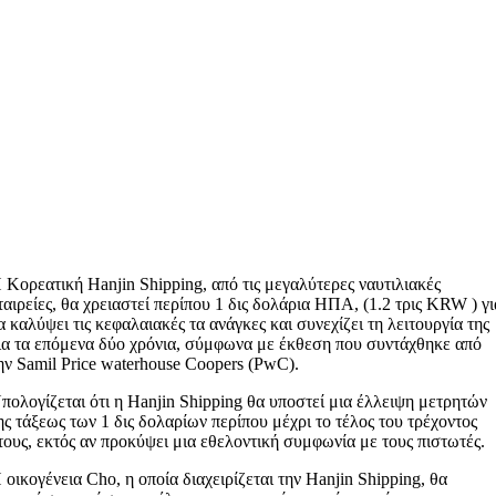
 Κορεατική Hanjin Shipping, από τις μεγαλύτερες ναυτιλιακές
ταιρείες, θα χρειαστεί περίπου 1 δις δολάρια ΗΠΑ, (1.2 τρις KRW ) γι
α καλύψει τις κεφαλαιακές τα ανάγκες και συνεχίζει τη λειτουργία της
ια τα επόμενα δύο χρόνια, σύμφωνα με έκθεση που συντάχθηκε από
ην Samil Price waterhouse Coopers (PwC).
πολογίζεται ότι η Hanjin Shipping θα υποστεί μια έλλειψη μετρητών
ης τάξεως των 1 δις δολαρίων περίπου μέχρι το τέλος του τρέχοντος
τους, εκτός αν προκύψει μια εθελοντική συμφωνία με τους πιστωτές.
 οικογένεια Cho, η οποία διαχειρίζεται την Hanjin Shipping, θα