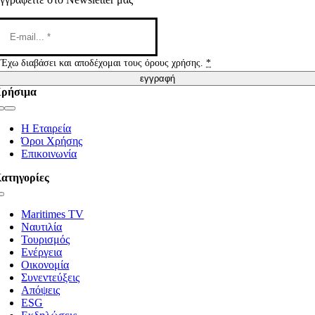
Έχω διαβάσει και αποδέχομαι τους όρους χρήσης.
*
εγγραφή
ρήσιμα
Toggle
Navigation
Η Εταιρεία
Όροι Χρήσης
Επικοινωνία
ατηγορίες
Toggle
Navigation
Maritimes TV
Ναυτιλία
Τουρισμός
Ενέργεια
Οικονομία
Συνεντεύξεις
Απόψεις
ESG