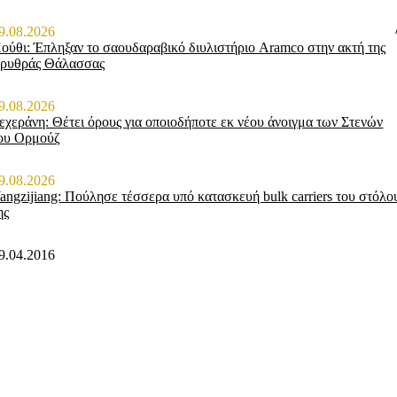
9.08.2026
ούθι: Έπληξαν το σαουδαραβικό διυλιστήριο Aramco στην ακτή της
ρυθράς Θάλασσας
9.08.2026
εχεράνη: Θέτει όρους για οποιοδήποτε εκ νέου άνοιγμα των Στενών
ου Ορμούζ
9.08.2026
angzijiang: Πούλησε τέσσερα υπό κατασκευή bulk carriers του στόλο
ης
9.04.2016