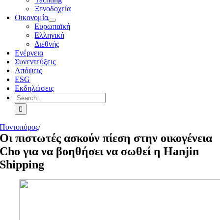
Ξενοδοχεία
Οικονομία
Ευρωπαϊκή
Ελληνική
Διεθνής
Ενέργεια
Συνεντεύξεις
Απόψεις
ESG
Εκδηλώσεις
Search
for:
Ποντοπόρος
/
Οι πιστωτές ασκούν πίεση στην οικογένεια
Cho για να βοηθήσει να σωθεί η Hanjin
Shipping