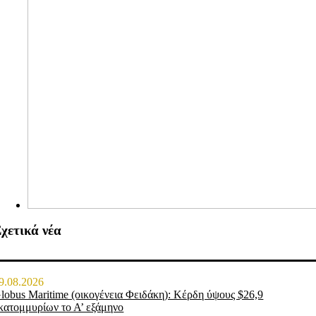
χετικά νέα
9.08.2026
lobus Maritime (οικογένεια Φειδάκη): Κέρδη ύψους $26,9
κατομμυρίων το Α’ εξάμηνο