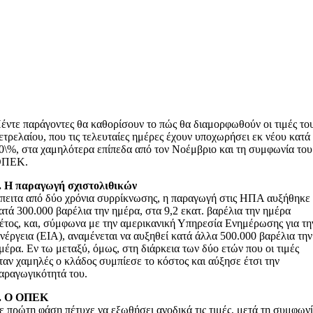
έντε παράγοντες θα καθορίσουν το πώς θα διαμορφωθούν οι τιμές το
ετρελαίου, που τις τελευταίες ημέρες έχουν υποχωρήσει εκ νέου κατά
0\%, στα χαμηλότερα επίπεδα από τον Νοέμβριο και τη συμφωνία του
ΟΠΕΚ.
. Η παραγωγή σχιστολιθικών
πειτα από δύο χρόνια συρρίκνωσης, η παραγωγή στις ΗΠΑ αυξήθηκε
ατά 300.000 βαρέλια την ημέρα, στα 9,2 εκατ. βαρέλια την ημέρα
έτος, και, σύμφωνα με την αμερικανική Υπηρεσία Ενημέρωσης για τη
νέργεια (ΕΙΑ), αναμένεται να αυξηθεί κατά άλλα 500.000 βαρέλια την
μέρα. Εν τω μεταξύ, όμως, στη διάρκεια των δύο ετών που οι τιμές
ταν χαμηλές ο κλάδος συμπίεσε το κόστος και αύξησε έτσι την
αραγωγικότητά του.
. Ο ΟΠΕΚ
ε πρώτη φάση πέτυχε να εξωθήσει ανοδικά τις τιμές, μετά τη συμφων