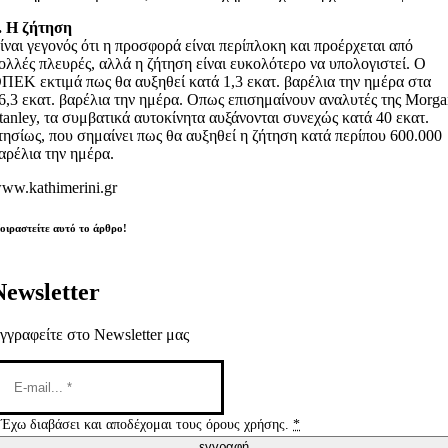
. Η ζήτηση
ίναι γεγονός ότι η προσφορά είναι περίπλοκη και προέρχεται από
ολλές πλευρές, αλλά η ζήτηση είναι ευκολότερο να υπολογιστεί. Ο
ΠΕΚ εκτιμά πως θα αυξηθεί κατά 1,3 εκατ. βαρέλια την ημέρα στα
6,3 εκατ. βαρέλια την ημέρα. Οπως επισημαίνουν αναλυτές της Morg
tanley, τα συμβατικά αυτοκίνητα αυξάνονται συνεχώς κατά 40 εκατ.
τησίως, που σημαίνει πως θα αυξηθεί η ζήτηση κατά περίπου 600.000
αρέλια την ημέρα.
ww.kathimerini.gr
οιραστείτε αυτό το άρθρο!
Newsletter
γγραφείτε στο Newsletter μας
Έχω διαβάσει και αποδέχομαι τους όρους χρήσης.
*
εγγραφή