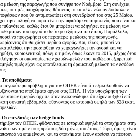
ια μείωση της παραγωγής που συνήψε τον Νοέμβριο. Στη συνέχεια,
μως, οι τιμές υποχώρησαν, θέτοντας το καρτέλ ενώπιον δύσκολων
ποφάσεων που θα αντιμετωπίσει στη συνεδρίασή του στις 25 Μαΐου.
χει την επιλογή να παρατείνει την υφιστάμενη συμφωνία, που είναι κα
ο πιθανότερο, καθώς έτσι θα μπορέσει να οδηγήσει σε μείωση των
ποθεμάτων του αργού το δεύτερο εξάμηνο του έτους. Παράλληλα,
πορεί να προχωρήσει σε περαιτέρω μειώσεις της παραγωγής,
νωρίζοντας ότι θα χάσει μερίδιο αγοράς. Και, τέλος, μπορεί να
γκαταλείψει την προσπάθεια να χειραγωγήσει την αγορά και να
ηρύξει, κυριολεκτικά, πόλεμο τιμών, όπως έκανε το 2015, μέχρις ότο
πλήγησαν οι οικονομίες των χωρών-μελών του, καθώς οι εξαιρετικά
αμηλές τιμές είχαν ως αποτέλεσμα τη δραματική μείωση των εσόδων
ους.
. Τα αποθέματα
ο μεγαλύτερο πρόβλημα για τον ΟΠΕΚ είναι ότι εξακολουθούν να
υξάνονται τα αποθέματα αργού στις ΗΠΑ. Η νέα υποχώρηση των
ελευταίων ημερών άρχισε όταν ανακοινώθηκε ότι είχαν αυξηθεί επί
νατη συναπτή εβδομάδα, φθάνοντας σε ιστορικά υψηλά των 528 εκατ.
αρελιών.
. Οι επενδυτές των hedge funds
τήριξαν τον ΟΠΕΚ, φθάνοντας σε ιστορικά υψηλά τα στοιχήματα στη
νοδο των τιμών τους πρώτους δύο μήνες του έτους. Τώρα, όμως, είνα
απανηρό να επιμείνουν, και τα στοιχήματα έχουν αρχίσει να πέφτουν.