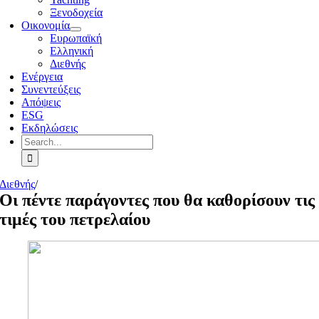
Ξενοδοχεία
Οικονομία
Ευρωπαϊκή
Ελληνική
Διεθνής
Ενέργεια
Συνεντεύξεις
Απόψεις
ESG
Εκδηλώσεις
Search
for:
Διεθνής
/
Οι πέντε παράγοντες που θα καθορίσουν τις
τιμές του πετρελαίου