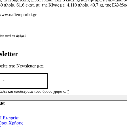
0 πλοία, 61,6 εκατ. gt, της Κίνας με 4.110 πλοία, 49,7 gt, της Ελλάδο
www.naftemporiki.gr
ίτε αυτό το άρθρο!
letter
είτε στο Newsletter μας
άσει και αποδέχομαι τους όρους χρήσης.
*
μα
tion
Η Εταιρεία
Όροι Χρήσης