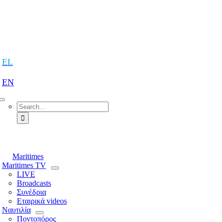
Skip
to
content
tion
EL
EN
Search
for:
tion
Maritimes
Maritimes TV
LIVE
Broadcasts
Συνέδρια
Εταιρικά videos
Ναυτιλία
Ποντοπόρος