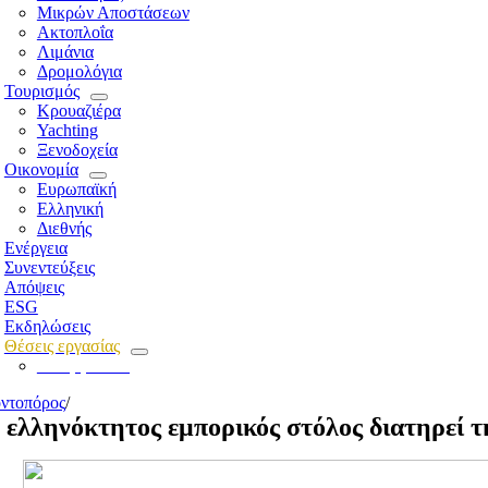
Μικρών Αποστάσεων
Ακτοπλοΐα
Λιμάνια
Δρομολόγια
Τουρισμός
Κρουαζιέρα
Yachting
Ξενοδοχεία
Οικονομία
Ευρωπαϊκή
Ελληνική
Διεθνής
Ενέργεια
Συνεντεύξεις
Απόψεις
ESG
Εκδηλώσεις
Θέσεις εργασίας
Για εργοδότες
ντοπόρος
/
 ελληνόκτητος εμπορικός στόλος διατηρεί 