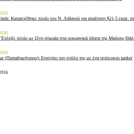
2026
inds: Κατασχέθηκε πλοίο του Ν. Λιβανού για απαίτηση $21,5 εκατ. τ
2026
 Έπληξε πλοίο με ξένη σημαία στα ουκρανικά ύδατα της Μαύρης Θά
2026
ar (Παπαδημήτριου): Ενισχύει τον στόλο της με ένα νεότευκτο tanker
2016