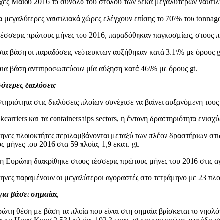
ρχές Μαΐου 2016 το σύνολο του στόλου των δέκα μεγαλύτερων ναυτιλ
α μεγαλύτερες ναυτιλιακά χώρες ελέγχουν επίσης το 70\% του tonnage 
τέσσερις πρώτους μήνες του 2016, παραδόθηκαν παγκοσμίως, στους πλ
σια βάση οι παραδόσεις νεότευκτων αυξήθηκαν κατά 3,1\% με όρους gt.
σια βάση αντιπροσωπεύουν μία αύξηση κατά 46\% με όρους gt.
ότερες διαλύσεις
τηριότητα στις διαλύσεις πλοίων συνέχισε να βαίνει αυξανόμενη τους 
lkcarriers και τα containerships sectors, η έντονη δραστηριότητα ενι
ηνες πλοιοκτήτες περιλαμβάνονται μεταξύ των πλέον δραστήριων στις 
ς μήνες του 2016 στα 59 πλοία, 1,9 εκατ. gt.
 η Ευρώπη διακρίθηκε στους τέσσερις πρώτους μήνες του 2016 στις α
ηνες παραμένουν οι μεγαλύτεροι αγοραστές στο τετράμηνο με 23 πλοία
ια βάσει σημαίας
ρώτη θέση με βάση τα πλοία που είναι στη σημαία βρίσκεται το νηολόγι
gr, το Hong Kong 2.531 πλοία, 102,3 εκατ. gt και την πρώτη πεντάδα 