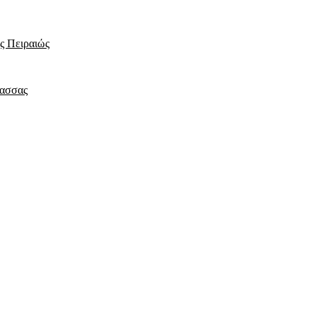
ης Πειραιώς
λασσας