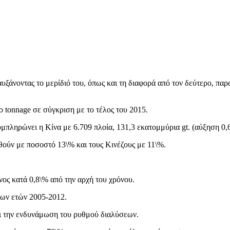
υξάνοντας το μερίδιό του, όπως και τη διαφορά από τον δεύτερο, παρ
ο tonnage σε σύγκριση με το τέλος του 2015.
υμπληρώνει η Κίνα με 6.709 πλοία, 131,3 εκατομμύρια gt. (αύξηση 0,
θούν με ποσοστό 13\% και τους Κινέζους με 11\%.
νος κατά 0,8\% από την αρχή του χρόνου.
 των ετών 2005-2012.
ι την ενδυνάμωση του ρυθμού διαλύσεων.