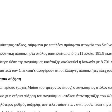
νόκτητος στόλος, σύμφωνα με τα πλέον πρόσφατα στοιχεία του διεθνο
ελληνική πλοιοκτησία στόλος αποτελείται από 5.211 πλοία, 195,9 εκατ
ύτερη θέση της παγκόσμιας κατάταξης ακολουθεί η Ιαπωνία με 8.701 π
τιστικά των Clarkson’s αναφέρουν ότι οι Ελληνες πλοιοκτήτες ελέγχ
σμια αύξηση
ια περίοδο (αρχές Μαΐου του τρέχοντος έτους) ο παγκόσμιος στόλος απ
υς gt η ετήσια αύξηση του παγκόσμιου στόλου ήταν της τάξης του 4\%
λότερος ρυθμός αύξησης των τελευταίων ετών αντιπροσωπεύει την 