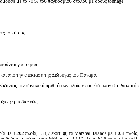
ναμούσε με το 70\% του παγκοσμίου στόλου με όρους tonnage.
ές του έτους.
λιούνται για σκραπ.
αι και από την επέκταση της Διώρυγας του Παναμά.
βάζοντας τον συνολικό αριθμό των πλοίων που έστειλαν στα διαλυτήρ
αξαν χέρια διεθνώς.
 με 3.202 πλοία, 133,7 εκατ. gt, τα Marshall Islands με 3.031 πλοία
λουθούν το νηολόγιο της Μάλτας με 2.127 πλοία, 64,8 εκατ. gt, των 