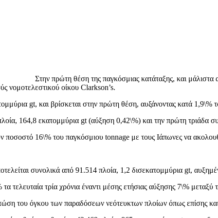
Στην πρώτη θέση της παγκόσμιας κατάταξης, και μάλιστα α
ύς νομοτελεστικού οίκου Clarkson’s.
ομμύρια gt, και βρίσκεται στην πρώτη θέση, αυξάνοντας κατά 1,9\% τ
λοία, 164,8 εκατομμύρια gt (αύξηση 0,42\%) και την πρώτη τριάδα σ
ουν ποσοστό 16\% του παγκόσμιου tonnage με τους Ιάπωνες να ακολου
οτελείται συνολικά από 91.514 πλοία, 1,2 δισεκατομμύρια gt, αυξημέ
 τα τελευταία τρία χρόνια έναντι μέσης ετήσιας αύξησης 7\% μεταξύ
πτώση του όγκου των παραδόσεων νεότευκτων πλοίων όπως επίσης κα