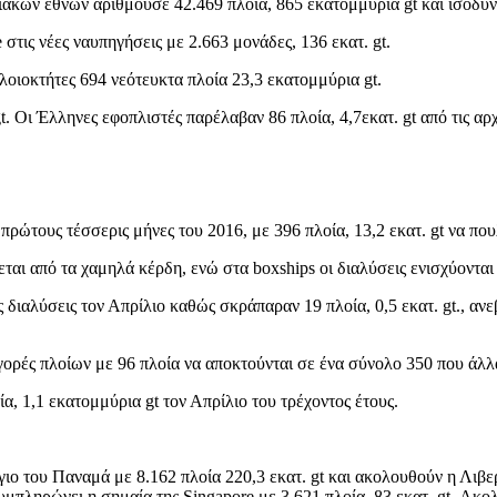
ιακών εθνών αριθμούσε 42.469 πλοία, 865 εκατομμύρια gt και ισοδυ
στις νέες ναυπηγήσεις με 2.663 μονάδες, 136 εκατ. gt.
οιοκτήτες 694 νεότευκτα πλοία 23,3 εκατομμύρια gt.
 Οι Έλληνες εφοπλιστές παρέλαβαν 86 πλοία, 4,7εκατ. gt από τις αρχ
πρώτους τέσσερις μήνες του 2016, με 396 πλοία, 13,2 εκατ. gt να που
σχύεται από τα χαμηλά κέρδη, ενώ στα boxships οι διαλύσεις ενισχύοντ
διαλύσεις τον Απρίλιο καθώς σκράπαραν 19 πλοία, 0,5 εκατ. gt., ανε
γορές πλοίων με 96 πλοία να αποκτούνται σε ένα σύνολο 350 που άλλ
, 1,1 εκατομμύρια gt τον Απρίλιο του τρέχοντος έτους.
ο του Παναμά με 8.162 πλοία 220,3 εκατ. gt και ακολουθούν η Λιβερία
συμπληρώνει η σημαία της Singapore με 3.621 πλοία 83 εκατ. gt. Ακο