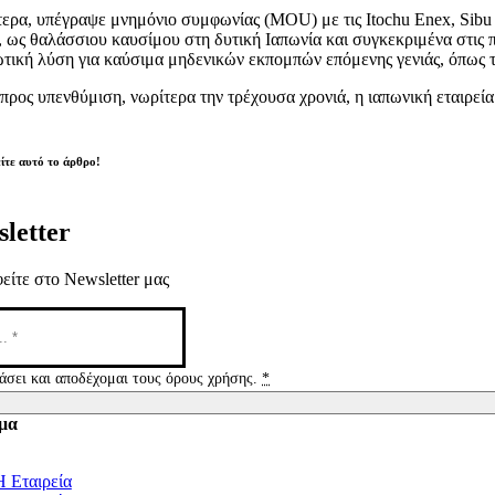
τερα, υπέγραψε μνημόνιο συμφωνίας (MOU) με τις Itochu Enex, Sibu 
 ως θαλάσσιου καυσίμου στη δυτική Ιαπωνία και συγκεκριμένα στις π
τική λύση για καύσιμα μηδενικών εκπομπών επόμενης γενιάς, όπως τ
 προς υπενθύμιση, νωρίτερα την τρέχουσα χρονιά, η ιαπωνική εταιρ
ίτε αυτό το άρθρο!
letter
είτε στο Newsletter μας
άσει και αποδέχομαι τους όρους χρήσης.
*
μα
tion
Η Εταιρεία