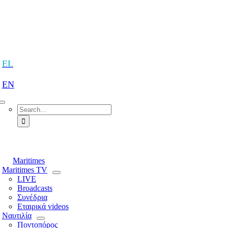
Skip
to
content
tion
EL
EN
Search
for:
tion
Maritimes
Maritimes TV
LIVE
Broadcasts
Συνέδρια
Εταιρικά videos
Ναυτιλία
Ποντοπόρος