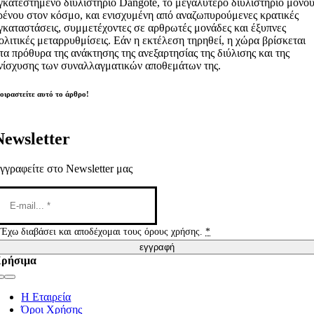
γκατεστημένο διυλιστήριο Dangote, το μεγαλύτερο διυλιστήριο μονο
ρένου στον κόσμο, και ενισχυμένη από αναζωπυρούμενες κρατικές
γκαταστάσεις, συμμετέχοντες σε αρθρωτές μονάδες και έξυπνες
ολιτικές μεταρρυθμίσεις. Εάν η εκτέλεση τηρηθεί, η χώρα βρίσκεται
τα πρόθυρα της ανάκτησης της ανεξαρτησίας της διύλισης και της
νίσχυσης των συναλλαγματικών αποθεμάτων της.
οιραστείτε αυτό το άρθρο!
Newsletter
γγραφείτε στο Newsletter μας
Έχω διαβάσει και αποδέχομαι τους όρους χρήσης.
*
εγγραφή
ρήσιμα
Toggle
Navigation
Η Εταιρεία
Όροι Χρήσης