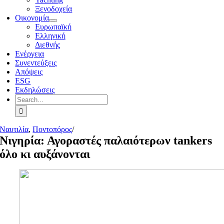
Ξενοδοχεία
Οικονομία
Ευρωπαϊκή
Ελληνική
Διεθνής
Ενέργεια
Συνεντεύξεις
Απόψεις
ESG
Εκδηλώσεις
Search
for:
Ναυτιλία
,
Ποντοπόρος
/
Νιγηρία: Αγοραστές παλαιότερων tankers
όλο κι αυξάνονται