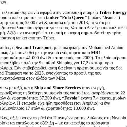
025.
 τελευταιά συμφωνία αφορά στην ναυτιλιακή εταιρεία
Triber Energy
 οποία απέκτησε το clean
tanker “Fula Queen”
(πρώην “Jeanita”)
ωρητικότητας 5.000 dwt & κατασκευής του 2013, το νεότερο
εξαμενόπλοιο που αγόρασε για εφέτος. Ωστόσο Δεν έχει αποκαλυφθεί
ιμή. Αξίζει να αναφερθεί ότι η αυτή η κινηση σηματοδοτεί την τρίτη
πόκτηση tanker από την Triber.
πίσης, η
Sea and Transport
, με επικεφαλής τον Mohammed Aminu
mar, έχει συνδεθεί με την αγορά ενός κορεάτικου
MR1
χωρητικότητας 41.000 dwt & κατασκευής του 2009). Το πλοίο φέρεται
α πουλήθηκε από την Stamford Shipping για 17,2 εκατομμύρια
ολάρια. Εάν επιβεβαιωθεί, αυτή θα είναι η πρώτη συμφωνία της Sea
nd Transport για το 2025, ενισχύοντας το προφίλ της που
πικεντρώνεται στον κλάδο των MRs.
ν τω μεταξύ, και η
Ship and Shore Services
ήταν ενεργή,
φραγίζοντας τη δεύτερη συμφωνία της για το έτος, αγοράζοντας το 22
τών & χωρητικότητας 37.300 dwt,
“Favola”
έναντι 7,4 εκατομμυρίων
ολαρίων. Η εταιρεία είχε ήδη προσθέσει (τον Απρίλιο) κι ένα
εξαμενόπλοιο 17 ετών & χωρητικότητας 13.000 dwt.
έλος, αξίζει να αναφερθεί ότι Η αναγέννηση της διύλισης στη Νιγηρία
ρίσκεται επιτέλους σε εξέλιξη – με επικεφαλής το πρόσφατα