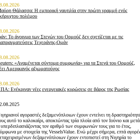
8.08.2026
αύρη Θάλασσα: Η εμπορική ναυτιλία στην πρώτη γραμμή ενός
κήρυχτου πολέμου
8.08.2026
ράν: Το άνοιγμα των Στενών του Ορμούζ δεν σχετίζεται με τις
ιαπραγματεύσεις Τεχεράνης-Ομάν
8.08.2026
euters: «Αναμένεται σύντομα συμφωνία» για τα Στενά του Ορμούζ,
έει Αμερικανός αξιωματούχος
8.08.2026
ΠΑ: Ενέκριναν νέες ενεργειακές κυρώσεις σε βάρος της Ρωσίας
2.08.2025
ιγηριανοί αγοραστές δεξαμενόπλοιων έχουν εντείνει τη δραστηριότητ
ους αυτό το καλοκαίρι, αποκτώντας τρία πλοία από τον Ιούνιο και μετά
 υπερδιπλασιάζοντας τον αριθμό των συμφωνιών τους για το έτος,
ύμφωνα με στοιχεία της VesselsValue. Ενώ μέχρι σήμερα, επτά αγορέ
εταχειρισμένων δεξαμενόπλοιων έχουν εντοπιστεί στη Νιγηρία το