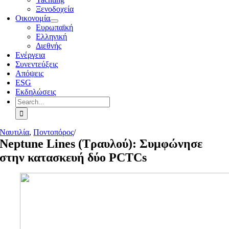
Ξενοδοχεία
Οικονομία
Ευρωπαϊκή
Ελληνική
Διεθνής
Ενέργεια
Συνεντεύξεις
Απόψεις
ESG
Εκδηλώσεις
Search
for:
Ναυτιλία
,
Ποντοπόρος
/
Neptune Lines (Τραυλού): Συμφώνησε
στην κατασκευή δύο PCTCs