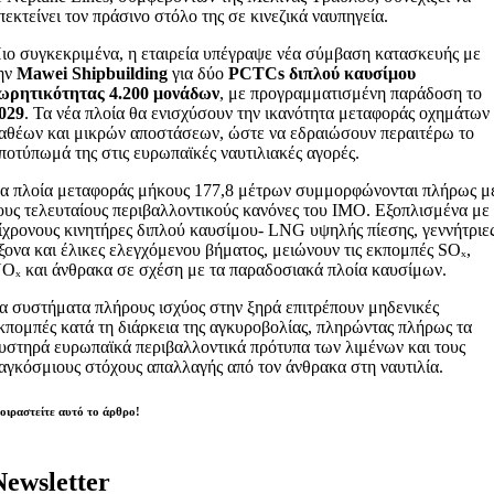
πεκτείνει τον πράσινο στόλο της σε κινεζικά ναυπηγεία.
ιο συγκεκριμένα, η εταιρεία υπέγραψε νέα σύμβαση κατασκευής με
ην
Mawei Shipbuilding
για δύο
PCTCs διπλού καυσίμου
ωρητικότητας 4.200 μονάδων
, με προγραμματισμένη παράδοση το
029
. Τα νέα πλοία θα ενισχύσουν την ικανότητα μεταφοράς οχημάτων
αθέων και μικρών αποστάσεων, ώστε να εδραιώσουν περαιτέρω το
ποτύπωμά της στις ευρωπαϊκές ναυτιλιακές αγορές.
α πλοία μεταφοράς μήκους 177,8 μέτρων συμμορφώνονται πλήρως μ
ους τελευταίους περιβαλλοντικούς κανόνες του ΙΜΟ. Εξοπλισμένα με
ίχρονους κινητήρες διπλού καυσίμου- LNG υψηλής πίεσης, γεννήτριε
ξονα και έλικες ελεγχόμενου βήματος, μειώνουν τις εκπομπές SOₓ,
Oₓ και άνθρακα σε σχέση με τα παραδοσιακά πλοία καυσίμων.
α συστήματα πλήρους ισχύος στην ξηρά επιτρέπουν μηδενικές
κπομπές κατά τη διάρκεια της αγκυροβολίας, πληρώντας πλήρως τα
υστηρά ευρωπαϊκά περιβαλλοντικά πρότυπα των λιμένων και τους
αγκόσμιους στόχους απαλλαγής από τον άνθρακα στη ναυτιλία.
οιραστείτε αυτό το άρθρο!
Newsletter