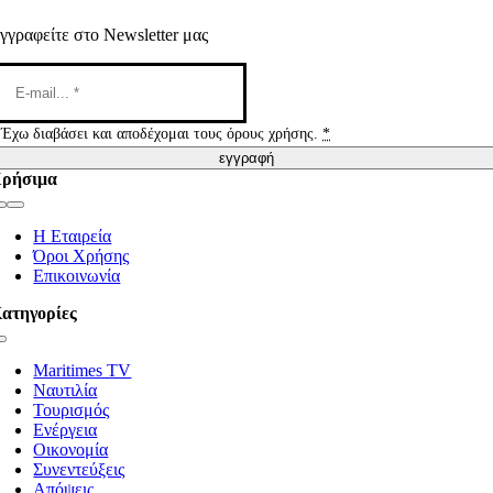
γγραφείτε στο Newsletter μας
Έχω διαβάσει και αποδέχομαι τους όρους χρήσης.
*
εγγραφή
ρήσιμα
Toggle
Navigation
Η Εταιρεία
Όροι Χρήσης
Επικοινωνία
ατηγορίες
Toggle
Navigation
Maritimes TV
Ναυτιλία
Τουρισμός
Ενέργεια
Οικονομία
Συνεντεύξεις
Απόψεις