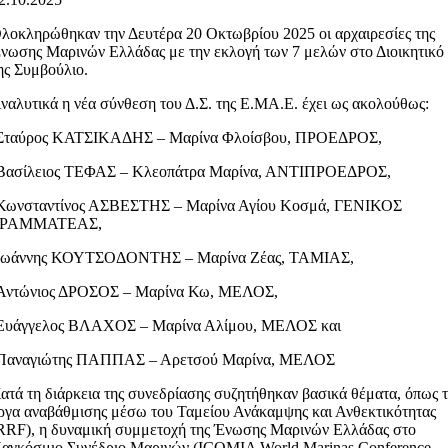
λοκληρώθηκαν την Δευτέρα 20 Οκτωβρίου 2025 οι αρχαιρεσίες της
νωσης Μαρινών Ελλάδας με την εκλογή των 7 μελών στο Διοικητικό
ης Συμβούλιο.
ναλυτικά η νέα σύνθεση του Δ.Σ. της Ε.ΜΑ.Ε. έχει ως ακολούθως:
Σταύρος ΚΑΤΣΙΚΑΔΗΣ – Μαρίνα Φλοίσβου, ΠΡΟΕΔΡΟΣ,
Βασίλειος ΤΕΦΑΣ – Κλεοπάτρα Μαρίνα, ΑΝΤΙΠΡΟΕΔΡΟΣ,
Κωνσταντίνος ΑΣΒΕΣΤΗΣ – Μαρίνα Αγίου Κοσμά, ΓΕΝΙΚΟΣ
ΓΡΑΜΜΑΤΕΑΣ,
Ιωάννης ΚΟΥΤΣΟΔΟΝΤΗΣ – Μαρίνα Ζέας, ΤΑΜΙΑΣ,
Αντώνιος ΔΡΟΣΟΣ – Μαρίνα Κω, ΜΕΛΟΣ,
Ευάγγελος ΒΛΑΧΟΣ – Μαρίνα Αλίμου, ΜΕΛΟΣ και
Παναγιώτης ΠΑΠΠΑΣ – Αρετσού Μαρίνα, ΜΕΛΟΣ
ατά τη διάρκεια της συνεδρίασης συζητήθηκαν βασικά θέματα, όπως 
ργα αναβάθμισης μέσω του Ταμείου Ανάκαμψης και Ανθεκτικότητας
RRF), η δυναμική συμμετοχή της Ένωσης Μαρινών Ελλάδας στο
αγκόσμιο Συνέδριο Μαρινών (ICOMIA World Marinas Conference