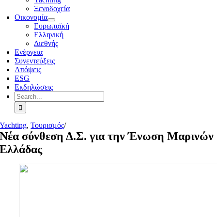
Ξενοδοχεία
Οικονομία
Ευρωπαϊκή
Ελληνική
Διεθνής
Ενέργεια
Συνεντεύξεις
Απόψεις
ESG
Εκδηλώσεις
Search
for:
Yachting
,
Τουρισμός
/
Νέα σύνθεση Δ.Σ. για την Ένωση Μαρινών
Ελλάδας