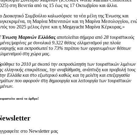
025) στη Βενετία από τις 15 έως τις 17 Οκτωβρίου και άλλα.
ο Διοικητικό Συμβούλιο καλωσόρισε τα νέα μέλη της Ένωσης και
υγκεκριμένα, τη Μαρίνα Μπενιτσών και τη Μαρίνα Μεσολογγίου, εν
ντός του 2025 μέλος έγινε και η Megayacht Μαρίνα Κέρκυρας.»
 Ένωση Μαρινών Ελλάδας
αποτελείται σήμερα από 28 τουριστικούς
ιμένες/μαρίνες με συνολικά 9.322 θέσεις ελλιμενισμού για πλοία
ναψυχής και εκπροσωπεί το 73% περίπου των οργανωμένων θέσεων
λλιμενισμού στη χώρα μας.
δρύθηκε το 2010 με σκοπό την εκπροσώπηση των τουριστικών λιμένων
ης ελληνικής επικράτειας, την αναβάθμιση, ανάπτυξη και προβολή τους
την Ελλάδα και στο εξωτερικό καθώς και τη μελέτη και επεξεργασία
εμάτων που αφορούν στη δημιουργία και λειτουργία των τουριστικών
ιμένων.
οιραστείτε αυτό το άρθρο!
Newsletter
γγραφείτε στο Newsletter μας