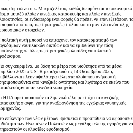
πως σημειώνει η κ. Μπερτζελέτου, καθώς διευρύνεται το οικονομικό
άσμα μεταξύ πλοίων κινεζικής κατασκευής και πλοίων κινεζικής
λοιοκτησίας, οι ενδιαφερόμενοι φορείς θα πρέπει να επανεξετάσουν τ
μπορικά πρότυπα, τις στρατηγικές στόλου και τα μοντέλα ανάπτυξης
εριουσιακών στοιχείων.
 πολιτική αυτή μπορεί να επιταχύνει τον κατακερματισμό των
αγκόσμιων ναυτιλιακών δικτύων και να εμβαθύνει την τάση
ποσύνδεσης σε όλες τις στρατηγικές αλυσίδες ναυτιλιακού
φοδιασμού.
ιο συγκεκριμένα, με βάση τα μέτρα που υιοθέτησε από τα μέσα
πριλίου 2025 ο USTR με ισχύ από τις 14 Οκτωβρίου 2025,
πιβάλλονται πλέον υψηλότερα τέλη στα πλοία που ανήκουν ή
ρησιμοποιούνται από κινεζικές οντότητες και λιγότερα σε εκείνα που
ατασκευάζονται σε κινεζικά ναυπηγεία.
ι ΗΠΑ οριστικοποιούν τα λιμενικά τέλη με στόχο τα κινεζικής
ατασκευής σκάφη, για την αναζωογόνηση της εγχώριας ναυπηγικής
ιομηχανίας.
το επίκεντρο των νέων μέτρων βρίσκεται η προσπάθεια να αξιοποιηθε
 ιδιότητα των Ηνωμένων Πολιτειών ως μεγάλης τελικής αγοράς για ν
πηρεαστούν οι αλυσίδες εφοδιασμού.