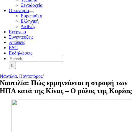
Ξενοδοχεία
Οικονομία
Ευρωπαϊκή
Ελληνική
Διεθνής
Ενέργεια
Συνεντεύξεις
Απόψεις
ESG
Εκδηλώσεις
Search
for:
Ναυτιλία
,
Ποντοπόρος
/
Ναυτιλία: Πώς ερμηνεύεται η στροφή των
ΗΠΑ κατά της Κίνας – Ο ρόλος της Κορέας