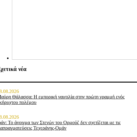
χετικά νέα
8.08.2026
αύρη Θάλασσα: Η εμπορική ναυτιλία στην πρώτη γραμμή ενός
κήρυχτου πολέμου
8.08.2026
ράν: Το άνοιγμα των Στενών του Ορμούζ δεν σχετίζεται με τις
ιαπραγματεύσεις Τεχεράνης-Ομάν