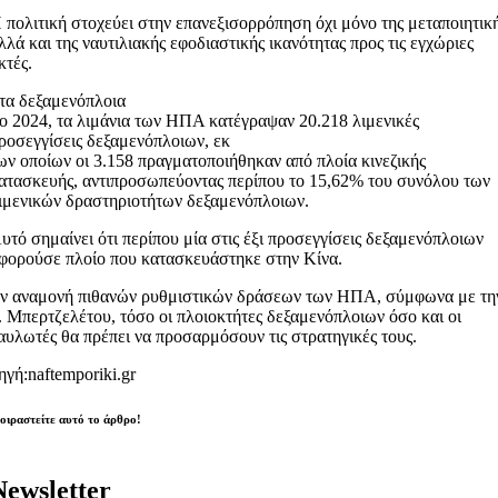
 πολιτική στοχεύει στην επανεξισορρόπηση όχι μόνο της μεταποιητικ
λλά και της ναυτιλιακής εφοδιαστικής ικανότητας προς τις εγχώριες
κτές.
τα δεξαμενόπλοια
ο 2024, τα λιμάνια των ΗΠΑ κατέγραψαν 20.218 λιμενικές
ροσεγγίσεις δεξαμενόπλοιων, εκ
ων οποίων οι 3.158 πραγματοποιήθηκαν από πλοία κινεζικής
ατασκευής, αντιπροσωπεύοντας περίπου το 15,62% του συνόλου των
ιμενικών δραστηριοτήτων δεξαμενόπλοιων.
υτό σημαίνει ότι περίπου μία στις έξι προσεγγίσεις δεξαμενόπλοιων
φορούσε πλοίο που κατασκευάστηκε στην Κίνα.
ν αναμονή πιθανών ρυθμιστικών δράσεων των ΗΠΑ, σύμφωνα με τη
. Μπερτζελέτου, τόσο οι πλοιοκτήτες δεξαμενόπλοιων όσο και οι
αυλωτές θα πρέπει να προσαρμόσουν τις στρατηγικές τους.
ηγή:naftemporiki.gr
οιραστείτε αυτό το άρθρο!
Newsletter