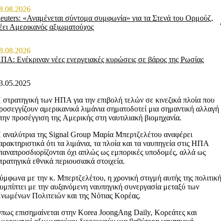
8.08.2026
euters: «Αναμένεται σύντομα συμφωνία» για τα Στενά του Ορμούζ,
έει Αμερικανός αξιωματούχος
8.08.2026
ΠΑ: Ενέκριναν νέες ενεργειακές κυρώσεις σε βάρος της Ρωσίας
3.05.2025
 στρατηγική των ΗΠΑ για την επιβολή τελών σε κινεζικά πλοία που
ροσεγγίζουν αμερικανικά λιμάνια σηματοδοτεί μια σημαντική αλλαγή
την προσέγγιση της Αμερικής στη ναυτιλιακή βιομηχανία.
 αναλύτρια της Signal Group Μαρία Μπερτζελέτου αναφέρει
αρακτηριστικά ότι τα λιμάνια, τα πλοία και τα ναυπηγεία στις ΗΠΑ
παναπροσδιορίζονται όχι απλώς ως εμπορικές υποδομές, αλλά ως
τρατηγικά εθνικά περιουσιακά στοιχεία.
ύμφωνα με την κ. Μπερτζελέτου, η χρονική στιγμή αυτής της πολιτικ
υμπίπτει με την αυξανόμενη ναυπηγική συνεργασία μεταξύ των
νωμένων Πολιτειών και της Νότιας Κορέας.
πως επισημαίνεται στην Korea JoongAng Daily, Κορεάτες και