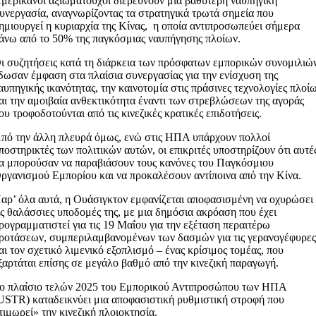
μερικανοί αξιωματούχοι διερευνούν μια βαθύτερη ναυπηγική
υνεργασία, αναγνωρίζοντας τα στρατηγικά τρωτά σημεία που
ημιουργεί η κυριαρχία της Κίνας, η οποία αντιπροσωπεύει σήμερα
άνω από το 50% της παγκόσμιας ναυπήγησης πλοίων.
ι συζητήσεις κατά τη διάρκεια των πρόσφατων εμπορικών συνομιλιώ
δωσαν έμφαση στα πλαίσια συνεργασίας για την ενίσχυση της
αυπηγικής ικανότητας, την καινοτομία στις πράσινες τεχνολογίες πλοί
αι την αμοιβαία ανθεκτικότητα έναντι των στρεβλώσεων της αγοράς
ου τροφοδοτούνται από τις κινεζικές κρατικές επιδοτήσεις.
πό την άλλη πλευρά όμως, ενώ στις ΗΠΑ υπάρχουν πολλοί
ποστηρικτές των πολιτικών αυτών, οι επικριτές υποστηρίζουν ότι αυτέ
α μπορούσαν να παραβιάσουν τους κανόνες του Παγκόσμιου
ργανισμού Εμπορίου και να προκαλέσουν αντίποινα από την Κίνα.
αρ’ όλα αυτά, η Ουάσιγκτον εμφανίζεται αποφασισμένη να οχυρώσει
ις θαλάσσιες υποδομές της, με μια δημόσια ακρόαση που έχει
ρογραμματιστεί για τις 19 Μαΐου για την εξέταση περαιτέρω
ροτάσεων, συμπεριλαμβανομένων των δασμών για τις γερανογέφυρε
αι τον σχετικό λιμενικό εξοπλισμό – ένας κρίσιμος τομέας, που
ξαρτάται επίσης σε μεγάλο βαθμό από την κινεζική παραγωγή.
ο πλαίσιο τελών 2025 του Εμπορικού Αντιπροσώπου των ΗΠΑ
USTR) καταδεικνύει μια αποφασιστική ρυθμιστική στροφή που
τιμωρεί» την κινεζική πλοιοκτησία.