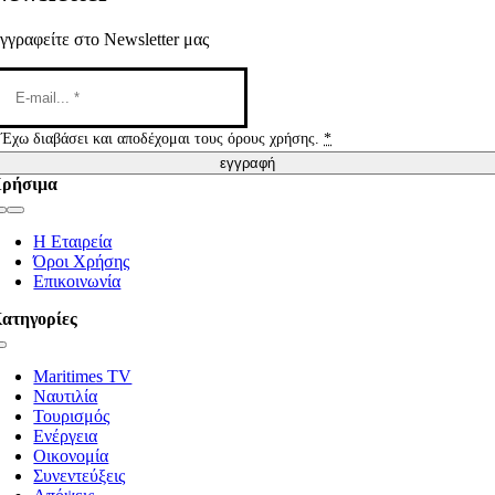
γγραφείτε στο Newsletter μας
Έχω διαβάσει και αποδέχομαι τους όρους χρήσης.
*
εγγραφή
ρήσιμα
Toggle
Navigation
Η Εταιρεία
Όροι Χρήσης
Επικοινωνία
ατηγορίες
Toggle
Navigation
Maritimes TV
Ναυτιλία
Τουρισμός
Ενέργεια
Οικονομία
Συνεντεύξεις