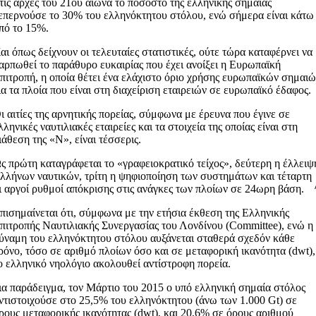
τις αρχές του 21ου αιώνα το ποσοστό της ελληνικής σημαίας
επερνούσε το 30% του ελληνόκτητου στόλου, ενώ σήμερα είναι κάτω
πό το 15%.
αι όπως δείχνουν οι τελευταίες στατιστικές, ούτε τώρα καταφέρνει να
αρπωθεί το παράθυρο ευκαιρίας που έχει ανοίξει η Ευρωπαϊκή
πιτροπή, η οποία θέτει ένα ελάχιστο όριο χρήσης ευρωπαϊκών σημαι
ια τα πλοία που είναι στη διαχείριση εταιρειών σε ευρωπαϊκό έδαφος.
ι αιτίες της αρνητικής πορείας, σύμφωνα με έρευνα που έγινε σε
λληνικές ναυτιλιακές εταιρείες και τα στοιχεία της οποίας είναι στη
ιάθεση της «Ν», είναι τέσσερις.
ς πρώτη καταγράφεται το «γραφειοκρατικό τείχος», δεύτερη η έλλειψ
λλήνων ναυτικών, τρίτη η ψηφιοποίηση των συστημάτων και τέταρτη
ι αργοί ρυθμοί απόκρισης στις ανάγκες των πλοίων σε 24ωρη βάση.
πισημαίνεται ότι, σύμφωνα με την ετήσια έκθεση της Ελληνικής
πιτροπής Ναυτιλιακής Συνεργασίας του Λονδίνου (Committee), ενώ η
ύναμη του ελληνόκτητου στόλου αυξάνεται σταθερά σχεδόν κάθε
ρόνο, τόσο σε αριθμό πλοίων όσο και σε μεταφορική ικανότητα (dwt),
ο ελληνικό νηολόγιο ακολουθεί αντίστροφη πορεία.
ια παράδειγμα, τον Μάρτιο του 2015 ο υπό ελληνική σημαία στόλος
ντιστοιχούσε στο 25,5% του ελληνόκτητου (άνω των 1.000 Gt) σε
ρους μεταφορικής ικανότητας (dwt), και 20,6% σε όρους αριθμού