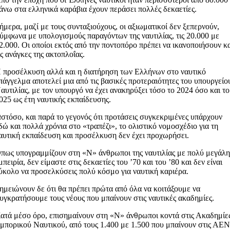
άνω στα ελληνικά καράβια έχουν περάσει πολλές δεκαετίες.
ήμερα, μαζί με τους συνταξιούχους, οι αξιωματικοί δεν ξεπερνούν,
ύμφωνα με υπολογισμούς παραγόντων της ναυτιλίας, τις 20.000 με
2.000. Οι οποίοι εκτός από την ποντοπόρο πρέπει να ικανοποιήσουν κ
ις ανάγκες της ακτοπλοΐας.
 προσέλκυση αλλά και η διατήρηση των Ελλήνων στο ναυτικό
πάγγελμα αποτελεί μια από τις βασικές προτεραιότητες του υπουργείο
αυτιλίας, με τον υπουργό να έχει ανακηρύξει τόσο το 2024 όσο και το
025 ως έτη ναυτικής εκπαίδευσης.
στόσο, και παρά το γεγονός ότι προτάσεις συγκεκριμένες υπάρχουν
δώ και πολλά χρόνια στο «τραπέζι», το ολιστικό νομοσχέδιο για τη
αυτική εκπαίδευση και προσέλκυση δεν έχει προχωρήσει.
πως υπογραμμίζουν στη «Ν» άνθρωποι της ναυτιλίας με πολύ μεγάλ
μπειρία, δεν είμαστε στις δεκαετίες του ’70 και του ’80 και δεν είναι
ύκολο να προσελκύσεις πολύ κόσμο για ναυτική καριέρα.
ημειώνουν δε ότι θα πρέπει πρώτα από όλα να κοιτάξουμε να
υγκρατήσουμε τους νέους που μπαίνουν στις ναυτικές ακαδημίες.
ατά μέσο όρο, επισημαίνουν στη «Ν» άνθρωποι κοντά στις Ακαδημίε
μπορικού Ναυτικού, από τους 1.400 με 1.500 που μπαίνουν στις ΑΕ