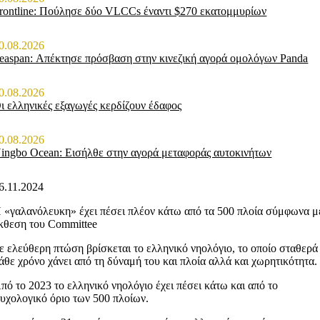
rontline: Πούλησε δύο VLCCs έναντι $270 εκατομμυρίων
0.08.2026
easpan: Απέκτησε πρόσβαση στην κινεζική αγορά ομολόγων Panda
0.08.2026
ι ελληνικές εξαγωγές κερδίζουν έδαφος
0.08.2026
ingbo Ocean: Εισήλθε στην αγορά μεταφοράς αυτοκινήτων
6.11.2024
 «γαλανόλευκη» έχει πέσει πλέον κάτω από τα 500 πλοία σύμφωνα μ
κθεση του Committee
ε ελεύθερη πτώση βρίσκεται το ελληνικό νηολόγιο, το οποίο σταθερά
άθε χρόνο χάνει από τη δύναμή του και πλοία αλλά και χωρητικότητα.
πό το 2023 το ελληνικό νηολόγιο έχει πέσει κάτω και από το
υχολογικό όριο των 500 πλοίων.