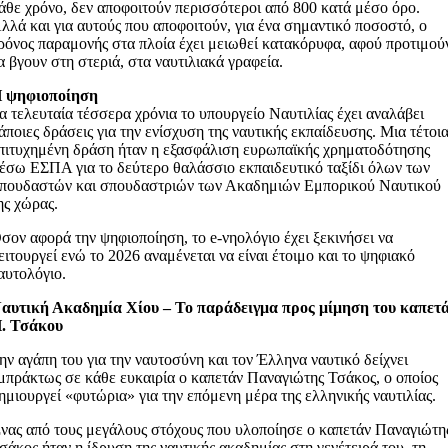
άθε χρόνο, δεν αποφοιτούν περισσότεροι από 800 κατά μέσο όρο.
λλά και για αυτούς που αποφοιτούν, για ένα σημαντικό ποσοστό, ο
ρόνος παραμονής στα πλοία έχει μειωθεί κατακόρυφα, αφού προτιμού
α βγουν στη στεριά, στα ναυτιλιακά γραφεία.
 ψηφιοποίηση
α τελευταία τέσσερα χρόνια το υπουργείο Ναυτιλίας έχει αναλάβει
άποιες δράσεις για την ενίσχυση της ναυτικής εκπαίδευσης. Μια τέτοι
πιτυχημένη δράση ήταν η εξασφάλιση ευρωπαϊκής χρηματοδότησης
έσω ΕΣΠΑ για το δεύτερο θαλάσσιο εκπαιδευτικό ταξίδι όλων των
πουδαστών και σπουδαστριών των Ακαδημιών Εμπορικού Ναυτικού
ης χώρας.
σον αφορά την ψηφιοποίηση, το e-νηολόγιο έχει ξεκινήσει να
ειτουργεί ενώ το 2026 αναμένεται να είναι έτοιμο και το ψηφιακό
αυτολόγιο.
αυτική Ακαδημία Χίου – Το παράδειγμα προς μίμηση του καπετ
. Τσάκου
ην αγάπη του για την ναυτοσύνη και τον Έλληνα ναυτικό δείχνει
μπράκτως σε κάθε ευκαιρία ο καπετάν Παναγιώτης Τσάκος, ο οποίος
ημιουργεί «φυτώρια» για την επόμενη μέρα της ελληνικής ναυτιλίας.
νας από τους μεγάλους στόχους που υλοποίησε ο καπετάν Παναγιώτη
σάκος ήταν η ίδρυση της ναυτικής ακαδημίας στη γενέτειρά του, τη