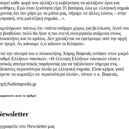
πορεί κάθε φορά που αλλάζει η κυβέρνηση να αλλάζουν όροι και
υνθήκες. Εγώ όταν ξεκίνησα είχα 35 βαπόρια, όλα με ελληνική σημαί
χοντας δει τον χάρο με τα μάτια μας, πήγαμε σε άλλες λύσεις – στην
υπριακή, στη μαλτέζικη σημαία…».
υμπλήρωσε πάντως ότι «πάντα υπάρχει χώρος για βελτίωση. Αυτό πο
α βοηθούσε πολύ θα ήταν η πιο στενή συνεργασία ανάμεσα στους
λοιοκτήτες και το κράτος. Δεν χρειάζεται να εφεύρουμε από την αρχή
ον τροχό. Ας κάνουμε ό,τι κάνουν οι Κύπριοι».
πό την πλευρά του ο πλοιοκτήτης Χάρης Βαφειάς εστίασε στον μικρό
ριθμό Ελλήνων ναυτικών. «Η έλλειψη Ελλήνων ναυτικών είναι ο
ασικός αποτρεπτικός παράγοντας για να ταξιδεύουν σήμερα στις
άλασσες περισσότερα πλοία με ελληνική σημαία. Είναι κρίμα, γιατί
πρεπε να κυματίζει σε περισσότερα πλοία», τόνισε ο κ. Βαφειάς.
ηγή:Naftemporiki.gr
οιραστείτε αυτό το άρθρο!
Newsletter
γγραφείτε στο Newsletter μας