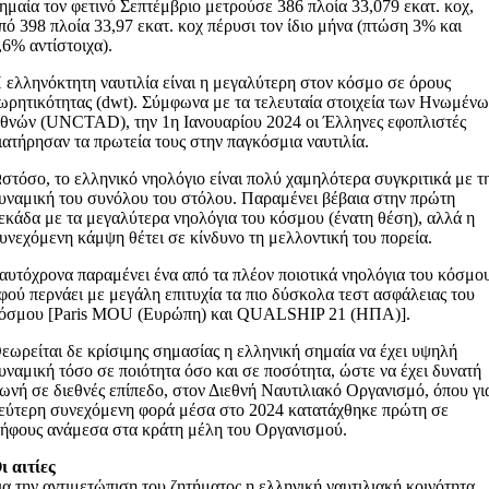
ημαία τον φετινό Σεπτέμβριο μετρούσε 386 πλοία 33,079 εκατ. κοχ,
πό 398 πλοία 33,97 εκατ. κοχ πέρυσι τον ίδιο μήνα (πτώση 3% και
,6% αντίστοιχα).
 ελληνόκτητη ναυτιλία είναι η μεγαλύτερη στον κόσμο σε όρους
ωρητικότητας (dwt). Σύμφωνα με τα τελευταία στοιχεία των Ηνωμέν
θνών (UNCTAD), την 1η Ιανουαρίου 2024 οι Έλληνες εφοπλιστές
ιατήρησαν τα πρωτεία τους στην παγκόσμια ναυτιλία.
στόσο, το ελληνικό νηολόγιο είναι πολύ χαμηλότερα συγκριτικά με τ
υναμική του συνόλου του στόλου. Παραμένει βέβαια στην πρώτη
εκάδα με τα μεγαλύτερα νηολόγια του κόσμου (ένατη θέση), αλλά η
υνεχόμενη κάμψη θέτει σε κίνδυνο τη μελλοντική του πορεία.
αυτόχρονα παραμένει ένα από τα πλέον ποιοτικά νηολόγια του κόσμο
φού περνάει με μεγάλη επιτυχία τα πιο δύσκολα τεστ ασφάλειας του
όσμου [Paris MOU (Ευρώπη) και QUALSHIP 21 (ΗΠΑ)].
εωρείται δε κρίσιμης σημασίας η ελληνική σημαία να έχει υψηλή
υναμική τόσο σε ποιότητα όσο και σε ποσότητα, ώστε να έχει δυνατή
ωνή σε διεθνές επίπεδο, στον Διεθνή Ναυτιλιακό Οργανισμό, όπου γι
εύτερη συνεχόμενη φορά μέσα στο 2024 κατατάχθηκε πρώτη σε
ήφους ανάμεσα στα κράτη μέλη του Οργανισμού.
ι αιτίες
ια την αντιμετώπιση του ζητήματος η ελληνική ναυτιλιακή κοινότητα