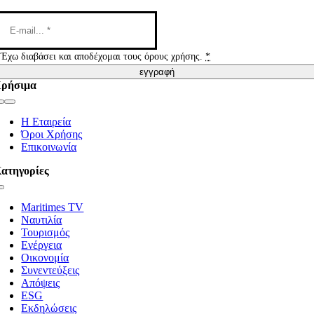
Έχω διαβάσει και αποδέχομαι τους όρους χρήσης.
*
εγγραφή
ρήσιμα
Toggle
Navigation
Η Εταιρεία
Όροι Χρήσης
Επικοινωνία
ατηγορίες
Toggle
Navigation
Maritimes TV
Ναυτιλία
Τουρισμός
Ενέργεια
Οικονομία
Συνεντεύξεις
Απόψεις
ESG
Εκδηλώσεις