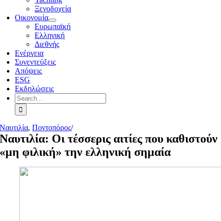
Ξενοδοχεία
Οικονομία
Ευρωπαϊκή
Ελληνική
Διεθνής
Ενέργεια
Συνεντεύξεις
Απόψεις
ESG
Εκδηλώσεις
Search
for:
Ναυτιλία
,
Ποντοπόρος
/
Ναυτιλία: Οι τέσσερις αιτίες που καθιστούν
«μη φιλική» την ελληνική σημαία