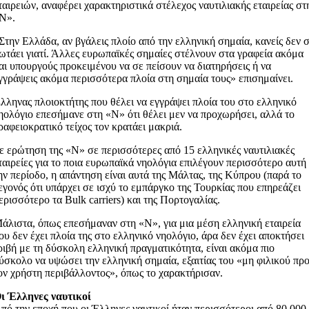
ταιρειών, αναφέρει χαρακτηριστικά στέλεχος ναυτιλιακής εταιρείας στ
Ν».
Στην Ελλάδα, αν βγάλεις πλοίο από την ελληνική σημαία, κανείς δεν 
ωτάει γιατί. Άλλες ευρωπαϊκές σημαίες στέλνουν στα γραφεία ακόμα
αι υπουργούς προκειμένου να σε πείσουν να διατηρήσεις ή να
γγράψεις ακόμα περισσότερα πλοία στη σημαία τους» επισημαίνει.
λληνας πλοιοκτήτης που θέλει να εγγράψει πλοία του στο ελληνικό
ηολόγιο επεσήμανε στη «Ν» ότι θέλει μεν να προχωρήσει, αλλά το
ραφειοκρατικό τείχος τον κρατάει μακριά.
ε ερώτηση της «Ν» σε περισσότερες από 15 ελληνικές ναυτιλιακές
ταιρείες για το ποια ευρωπαϊκά νηολόγια επιλέγουν περισσότερο αυτή
ην περίοδο, η απάντηση είναι αυτά της Μάλτας, της Κύπρου (παρά το
εγονός ότι υπάρχει σε ισχύ το εμπάργκο της Τουρκίας που επηρεάζει
ερισσότερο τα Bulk carriers) και της Πορτογαλίας.
άλιστα, όπως επεσήμαναν στη «Ν», για μια μέση ελληνική εταιρεία
ου δεν έχει πλοία της στο ελληνικό νηολόγιο, άρα δεν έχει αποκτήσει
ριβή με τη δύσκολη ελληνική πραγματικότητα, είναι ακόμα πιο
ύσκολο να υψώσει την ελληνική σημαία, εξαιτίας του «μη φιλικού πρ
ον χρήστη περιβάλλοντος», όπως το χαρακτήρισαν.
ι Έλληνες ναυτικοί
πό την εποχή που οι Έλληνες ναυτικοί ήταν περισσότεροι από 80.000