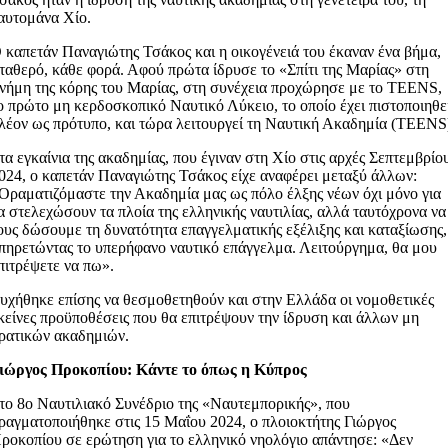
αυτομάνα Χίο.
 καπετάν Παναγιώτης Τσάκος και η οικογένειά του έκαναν ένα βήμα,
ταθερό, κάθε φορά. Αφού πρώτα ίδρυσε το «Σπίτι της Μαρίας» στη
νήμη της κόρης του Μαρίας, στη συνέχεια προχώρησε με το TEENS,
ο πρώτο μη κερδοσκοπικό Ναυτικό Λύκειο, το οποίο έχει πιστοποιηθε
λέον ως πρότυπο, και τώρα λειτουργεί τη Ναυτική Ακαδημία (TEENS
τα εγκαίνια της ακαδημίας, που έγιναν στη Χίο στις αρχές Σεπτεμβρίο
024, ο καπετάν Παναγιώτης Τσάκος είχε αναφέρει μεταξύ άλλων:
Οραματιζόμαστε την Ακαδημία μας ως πόλο έλξης νέων όχι μόνο για
α στελεχώσουν τα πλοία της ελληνικής ναυτιλίας, αλλά ταυτόχρονα να
ους δώσουμε τη δυνατότητα επαγγελματικής εξέλιξης και καταξίωσης,
πηρετώντας το υπερήφανο ναυτικό επάγγελμα. Λειτούργημα, θα μου
πιτρέψετε να πω».
υχήθηκε επίσης να θεσμοθετηθούν και στην Ελλάδα οι νομοθετικές
κείνες προϋποθέσεις που θα επιτρέψουν την ίδρυση και άλλων μη
ρατικών ακαδημιών.
ιώργος Προκοπίου: Κάντε το όπως η Κύπρος
το 8ο Ναυτιλιακό Συνέδριο της «Ναυτεμπορικής», που
ραγματοποιήθηκε στις 15 Μαΐου 2024, ο πλοιοκτήτης Γιώργος
ροκοπίου σε ερώτηση για το ελληνικό νηολόγιο απάντησε: «Δεν