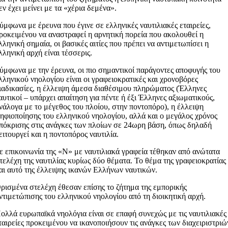
εν έχει μείνει με τα «χέρια δεμένα».
ύμφωνα με έρευνα που έγινε σε ελληνικές ναυτιλιακές εταιρείες,
ροκειμένου να αναστραφεί η αρνητική πορεία που ακολουθεί η
λληνική σημαία, οι βασικές αιτίες που πρέπει να αντιμετωπίσει η
λληνική αρχή είναι τέσσερις.
ύμφωνα με την έρευνα, οι πιο σημαντικοί παράγοντες αποφυγής του
λληνικού νηολογίου είναι οι γραφειοκρατικές και χρονοβόρες
ιαδικασίες, η έλλειψη άμεσα διαθέσιμου πληρώματος (Έλληνες
αυτικοί – υπάρχει απαίτηση για πέντε ή έξι Έλληνες αξιωματικούς,
νάλογα με το μέγεθος του πλοίου, στην ποντοπόρο), η έλλειψη
ηφιοποίησης του ελληνικού νηολογίου, αλλά και ο μεγάλος χρόνος
πόκρισης στις ανάγκες των πλοίων σε 24ωρη βάση, όπως δηλαδή
ειτουργεί και η ποντοπόρος ναυτιλία.
ε επικοινωνία της «Ν» με ναυτιλιακά γραφεία τέθηκαν από ανώτατα
τελέχη της ναυτιλίας κυρίως δύο θέματα. Το θέμα της γραφειοκρατίας
αι αυτό της έλλειψης ικανών Ελλήνων ναυτικών.
ρισμένα στελέχη έθεσαν επίσης το ζήτημα της εμπορικής
ντιμετώπισης του ελληνικού νηολογίου από τη διοικητική αρχή.
ολλά ευρωπαϊκά νηολόγια είναι σε επαφή συνεχώς με τις ναυτιλιακές
ταιρείες προκειμένου να ικανοποιήσουν τις ανάγκες των διαχειριστριώ