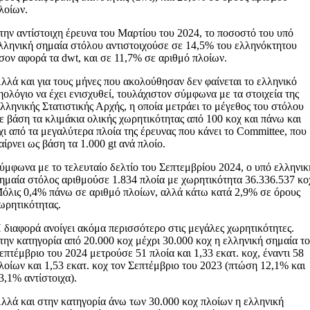
λοίων.
την αντίστοιχη έρευνα του Μαρτίου του 2024, το ποσοστό του υπό
λληνική σημαία στόλου αντιστοιχούσε σε 14,5% του ελληνόκτητου
σον αφορά τα dwt, και σε 11,7% σε αριθμό πλοίων.
λλά και για τους μήνες που ακολούθησαν δεν φαίνεται το ελληνικό
ηολόγιο να έχει ενισχυθεί, τουλάχιστον σύμφωνα με τα στοιχεία της
λληνικής Στατιστικής Αρχής, η οποία μετράει το μέγεθος του στόλου
ε βάση τα κλιμάκια ολικής χωρητικότητας από 100 κοχ και πάνω και
χι από τα μεγαλύτερα πλοία της έρευνας που κάνει το Committee, που
αίρνει ως βάση τα 1.000 gt ανά πλοίο.
ύμφωνα με το τελευταίο δελτίο του Σεπτεμβρίου 2024, ο υπό ελληνικ
ημαία στόλος αριθμούσε 1.834 πλοία με χωρητικότητα 36.336.537 κο
όλις 0,4% πάνω σε αριθμό πλοίων, αλλά κάτω κατά 2,9% σε όρους
ωρητικότητας.
 διαφορά ανοίγει ακόμα περισσότερο στις μεγάλες χωρητικότητες.
την κατηγορία από 20.000 κοχ μέχρι 30.000 κοχ η ελληνική σημαία τ
επτέμβριο του 2024 μετρούσε 51 πλοία και 1,33 εκατ. κοχ, έναντι 58
λοίων και 1,53 εκατ. κοχ τον Σεπτέμβριο του 2023 (πτώση 12,1% και
3,1% αντίστοιχα).
λλά και στην κατηγορία άνω των 30.000 κοχ πλοίων η ελληνική