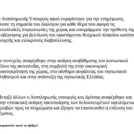
 Αναπληρωτής Υπουργός αφού ευχαρίστησε για την ενημέρωση,
όνισε τη σημασία του διαλόγου για κάθε θέμα που αφορά τις
κτοπλοϊκές συγκοινωνίες της χώρας και υπογράμμισε την πρόθεση τη
υβέρνησης για βελτίωση του υφιστάμενου θεσμικού πλαισίου κατόπι
νοιχτής και ειλικρινούς διαβούλευσης.
ν συνεχεία, αναφέρθηκε στην ανάγκη αναβάθμισης του κοινωνικού
όλου της ακτοπλοΐας, στη συμβολή της στην οικονομική
νασυγκρότηση της χώρας, στο αίσθημα ασφάλειας του νησιωτικού
ληθυσμού και στην ανάπτυξη της νησιωτικής Ελλάδας.
εταξύ άλλων ο Αναπληρωτής υπουργός κος Δρίτσας αναφέρθηκε και
την επιτακτική ανάγκη τακτοποίησης των δεδουλευμένων οφειλόμεν
μοιβών προς τα πληρώματα και ζήτησε να επισπευσθεί η επίλυση του
έματος.
οιραστείτε αυτό το άρθρο!