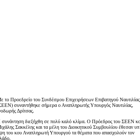
ε το Προεδρείο του Συνδέσμου Επιχειρήσεων Επιβατηγού Ναυτιλίας
ΣΕΕΝ) συναντήθηκε σήμερα ο Αναπληρωτής Υπουργός Ναυτιλίας,
οδωρής Δρίτσας.
 συνάντηση διεξήχθη σε πολύ καλό κλίμα. Ο Πρόεδρος του ΣΕΕΝ κ
ιχάλης Σακκέλης και τα μέλη του Διοικητικού Συμβουλίου έθεσαν υπ
ψη του κου Αναπληρωτή Υπουργού τα θέματα που απασχολούν τον
λάδο.