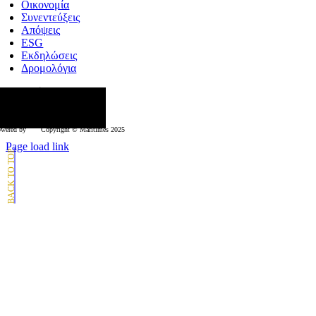
Οικονομία
Συνεντεύξεις
Απόψεις
ESG
Εκδηλώσεις
Δρομολόγια
κολουθήστε μας
wered by
Copyright © Μaritimes 2025
Page load link
Go
to
Top