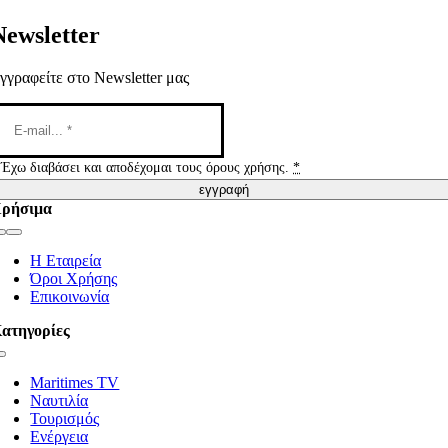
Newsletter
γγραφείτε στο Newsletter μας
Έχω διαβάσει και αποδέχομαι τους όρους χρήσης.
*
εγγραφή
ρήσιμα
Toggle
Navigation
Η Εταιρεία
Όροι Χρήσης
Επικοινωνία
ατηγορίες
Toggle
Navigation
Maritimes TV
Ναυτιλία
Τουρισμός
Ενέργεια