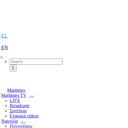
Skip
to
content
tion
EL
EN
Search
for:
tion
Maritimes
Maritimes TV
LIVE
Broadcasts
Συνέδρια
Εταιρικά videos
Ναυτιλία
Ποντοπόρος