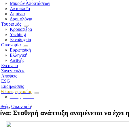
Μικρών Αποστάσεων
Ακτοπλοΐα
Λιμάνια
Δρομολόγια
Τουρισμός
Κρουαζιέρα
Yachting
Ξενοδοχεία
Οικονομία
Ευρωπαϊκή
Ελληνική
Διεθνής
Ενέργεια
Συνεντεύξεις
Απόψεις
ESG
Εκδηλώσεις
Θέσεις εργασίας
Για εργοδότες
εθνής
,
Οικονομία
/
ίνα: Σταθερή ανάπτυξη αναμένεται να έχει η