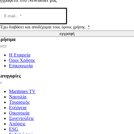
γγραφείτε στο Newsletter μας
Έχω διαβάσει και αποδέχομαι τους όρους χρήσης.
*
εγγραφή
ρήσιμα
Toggle
Navigation
Η Εταιρεία
Όροι Χρήσης
Επικοινωνία
ατηγορίες
Toggle
Navigation
Maritimes TV
Ναυτιλία
Τουρισμός
Ενέργεια
Οικονομία
Συνεντεύξεις
Απόψεις
ESG