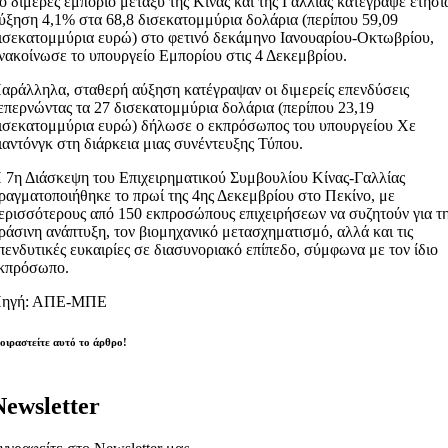
ο διμερές εμπόριο μεταξύ της Κίνας και της Γαλλίας κατέγραψε ετήσι
ύξηση 4,1% στα 68,8 δισεκατομμύρια δολάρια (περίπου 59,09
ισεκατομμύρια ευρώ) στο φετινό δεκάμηνο Ιανουαρίου-Οκτωβρίου,
νακοίνωσε το υπουργείο Εμπορίου στις 4 Δεκεμβρίου.
αράλληλα, σταθερή αύξηση κατέγραψαν οι διμερείς επενδύσεις
επερνώντας τα 27 δισεκατομμύρια δολάρια (περίπου 23,19
ισεκατομμύρια ευρώ) δήλωσε ο εκπρόσωπος του υπουργείου Χε
ιαντόνγκ στη διάρκεια μιας συνέντευξης Τύπου.
 7η Διάσκεψη του Επιχειρηματικού Συμβουλίου Κίνας-Γαλλίας
ραγματοποιήθηκε το πρωί της 4ης Δεκεμβρίου στο Πεκίνο, με
ερισσότερους από 150 εκπροσώπους επιχειρήσεων να συζητούν για τ
ράσινη ανάπτυξη, τον βιομηχανικό μετασχηματισμό, αλλά και τις
πενδυτικές ευκαιρίες σε διασυνοριακό επίπεδο, σύμφωνα με τον ίδιο
κπρόσωπο.
ηγή: ΑΠΕ-ΜΠΕ
οιραστείτε αυτό το άρθρο!
Newsletter