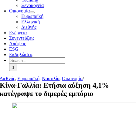
Ξενοδοχεία
Οικονομία
Ευρωπαϊκή
Ελληνική
Διεθνής
Ενέργεια
Συνεντεύξεις
Απόψεις
ESG
Εκδηλώσεις
Search
for:
Διεθνής
,
Ευρωπαϊκή
,
Ναυτιλία
,
Οικονομία
/
Κίνα-Γαλλία: Ετήσια αύξηση 4,1%
κατέγραψε το διμερές εμπόριο