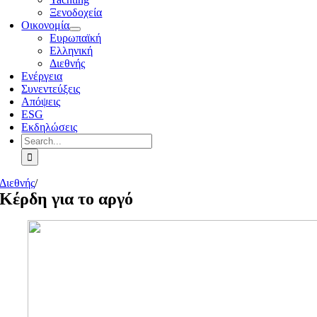
Ξενοδοχεία
Οικονομία
Ευρωπαϊκή
Ελληνική
Διεθνής
Ενέργεια
Συνεντεύξεις
Απόψεις
ESG
Εκδηλώσεις
Search
for:
Διεθνής
/
Κέρδη για το αργό