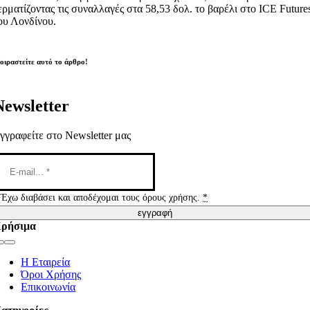
ερματίζοντας τις συναλλαγές στα 58,53 δολ. το βαρέλι στο ICE Future
ου Λονδίνου.
οιραστείτε αυτό το άρθρο!
Newsletter
γγραφείτε στο Newsletter μας
Έχω διαβάσει και αποδέχομαι τους όρους χρήσης.
*
εγγραφή
ρήσιμα
Toggle
Navigation
Η Εταιρεία
Όροι Χρήσης
Επικοινωνία