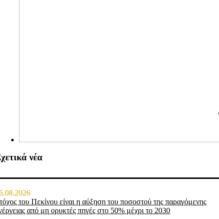
χετικά νέα
6.08.2026
τόχος του Πεκίνου είναι η αύξηση του ποσοστού της παραγόμενης
νέργειας από μη ορυκτές πηγές στο 50% μέχρι το 2030