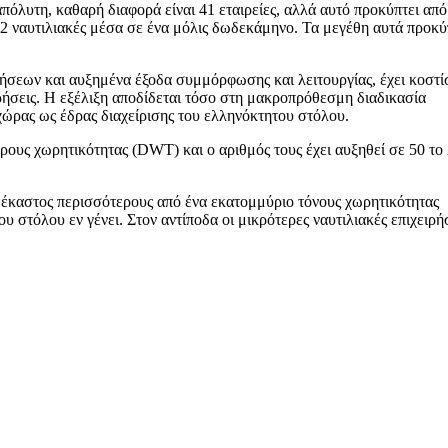
πόλυτη, καθαρή διαφορά είναι 41 εταιρείες, αλλά αυτό προκύπτει από
 52 ναυτιλιακές μέσα σε ένα μόλις δωδεκάμηνο. Τα μεγέθη αυτά προκ
ήσεων και αυξημένα έξοδα συμμόρφωσης και λειτουργίας, έχει κοστίσ
ιρήσεις. Η εξέλιξη αποδίδεται τόσο στη μακροπρόθεσμη διαδικασία
ώρας ως έδρας διαχείρισης του ελληνόκτητου στόλου.
ρους χωρητικότητας (DWT) και ο αριθμός τους έχει αυξηθεί σε 50 το
ν έκαστος περισσότερους από ένα εκατομμύριο τόνους χωρητικότητας
 στόλου εν γένει. Στον αντίποδα οι μικρότερες ναυτιλιακές επιχειρήσ