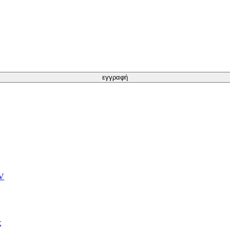
εγγραφή
TV
ς