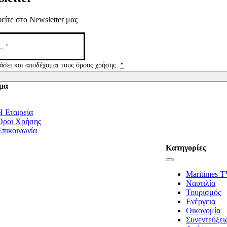
είτε στο Newsletter μας
άσει και αποδέχομαι τους όρους χρήσης.
*
μα
tion
Η Εταιρεία
Όροι Χρήσης
Επικοινωνία
Κατηγορίες
Toggle
Navigation
Maritimes 
Ναυτιλία
Τουρισμός
Ενέργεια
Οικονομία
Συνεντεύξει