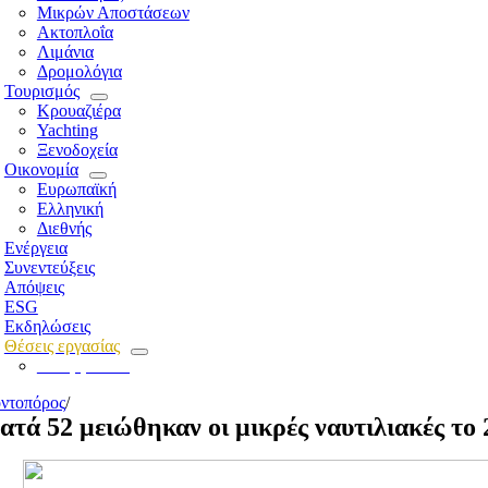
Μικρών Αποστάσεων
Ακτοπλοΐα
Λιμάνια
Δρομολόγια
Τουρισμός
Κρουαζιέρα
Yachting
Ξενοδοχεία
Οικονομία
Ευρωπαϊκή
Ελληνική
Διεθνής
Ενέργεια
Συνεντεύξεις
Απόψεις
ESG
Εκδηλώσεις
Θέσεις εργασίας
Για εργοδότες
ντοπόρος
/
ατά 52 μειώθηκαν οι μικρές ναυτιλιακές το