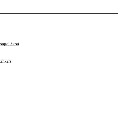
 ρυμουλκού
tankers