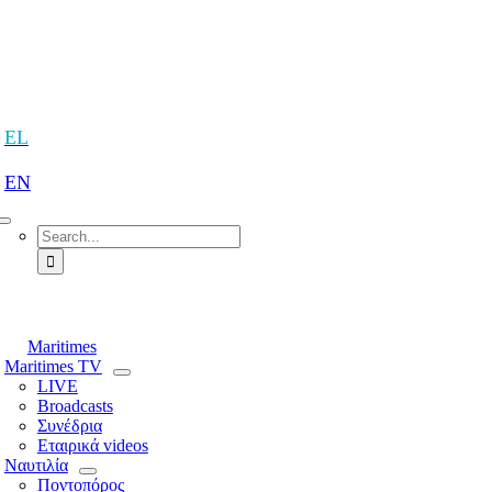
Skip
to
content
tion
EL
EN
Search
for:
tion
Maritimes
Maritimes TV
LIVE
Broadcasts
Συνέδρια
Εταιρικά videos
Ναυτιλία
Ποντοπόρος