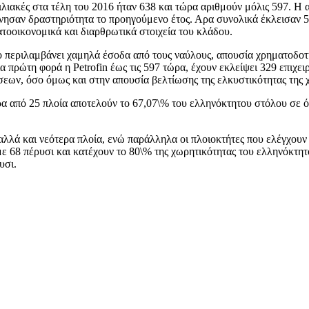
λιακές στα τέλη του 2016 ήταν 638 και τώρα αριθμούν μόλις 597. Η α
εκίνησαν δραστηριότητα το προηγούμενο έτος. Αρα συνολικά έκλεισαν
ατοοικονομικά και διαρθρωτικά στοιχεία του κλάδου.
ίο περιλαμβάνει χαμηλά έσοδα από τους ναύλους, απουσία χρηματοδοτ
α πρώτη φορά η Petrofin έως τις 597 τώρα, έχουν εκλείψει 329 επιχε
ων, όσο όμως και στην απουσία βελτίωσης της ελκυστικότητας της χ
ερα από 25 πλοία αποτελούν το 67,07\% του ελληνόκτητου στόλου σε ό
αλλά και νεότερα πλοία, ενώ παράλληλα οι πλοιοκτήτες που ελέγχου
 68 πέρυσι και κατέχουν το 80\% της χωρητικότητας του ελληνόκτητου
υσι.