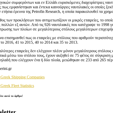
ηνικών συμφερόντων και εν Ελλάδι ευρισκόμενες διαχειρίστριες ναυτι
ς πως εμφανίστηκαν και έντεκα καινούργιες ναυτιλιακές οι οποίες ξ
ν ετήσια έρευνα της Petrofin Research, η οποία παρακολουθεί τα χρημ
θος των προκλήσεων που αντιμετωπίζουν οι μικρές εταιρείες, το οπο
 πολλών εξ αυτών. Από τις 926 ναυτιλιακές που κατέγραψε το 1998 γι
τρωσης των πλοίων σε μεγαλύτερους στόλους μεγαλύτερων επιχειρήσε
 να επισημανθεί πως οι εταιρείες με στόλους που αριθμούν περισσότ
το 2016, 41 το 2015, 40 το 2014 και 35 το 2013.
αλύτερες εταιρείες δεν ελέγχουν πλέον μόνον μεγαλύτερους στόλους 
τικά μέσω του στόλου τους, έχουν αυξηθεί σε 75 φέτος σε σύγκριση με
δηλαδή που ελέγχουν ένα ή δύο πλοία, μειώθηκαν σε 233 από 265 πέρ
rini.gr
 Greek Shipping Companies
Greek Fleet Statistics
ίτε αυτό το άρθρο!
letter