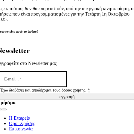
ς εκ τούτου, δεν θα επηρεαστούν, από την απεργιακή κινητοποίηση, ο
τήσεις που είναι προγραμματισμένες για την Τετάρτη 1η Οκτωβρίου
025.
οιραστείτε αυτό το άρθρο!
Newsletter
γγραφείτε στο Newsletter μας
Έχω διαβάσει και αποδέχομαι τους όρους χρήσης.
*
εγγραφή
ρήσιμα
Toggle
Navigation
Η Εταιρεία
Όροι Χρήσης
Επικοινωνία