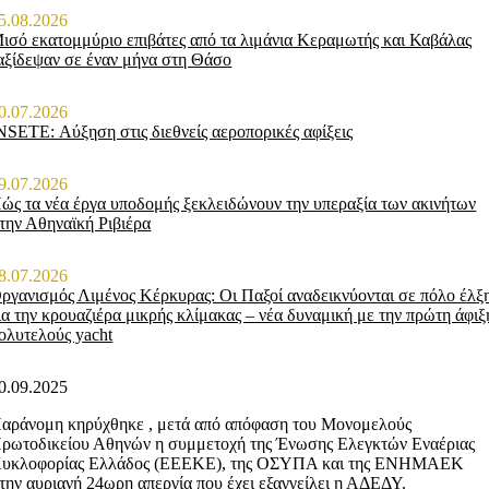
5.08.2026
ισό εκατομμύριο επιβάτες από τα λιμάνια Κεραμωτής και Καβάλας
αξίδεψαν σε έναν μήνα στη Θάσο
0.07.2026
NSETE: Αύξηση στις διεθνείς αεροπορικές αφίξεις
9.07.2026
ώς τα νέα έργα υποδομής ξεκλειδώνουν την υπεραξία των ακινήτων
την Αθηναϊκή Ριβιέρα
8.07.2026
ργανισμός Λιμένος Κέρκυρας: Οι Παξοί αναδεικνύονται σε πόλο έλξ
ια την κρουαζιέρα μικρής κλίμακας – νέα δυναμική με την πρώτη άφιξ
ολυτελούς yacht
0.09.2025
αράνομη κηρύχθηκε , μετά από απόφαση του Μονομελούς
ρωτοδικείου Αθηνών η συμμετοχή της Ένωσης Ελεγκτών Εναέριας
υκλοφορίας Ελλάδος (ΕΕΕΚΕ), της ΟΣΥΠΑ και της ΕΝΗΜΑΕΚ
την αυριανή 24ωρη απεργία που έχει εξαγγείλει η ΑΔΕΔΥ.