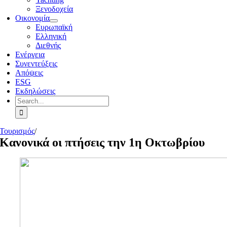
Ξενοδοχεία
Οικονομία
Ευρωπαϊκή
Ελληνική
Διεθνής
Ενέργεια
Συνεντεύξεις
Απόψεις
ESG
Εκδηλώσεις
Search
for:
Τουρισμός
/
Κανονικά οι πτήσεις την 1η Οκτωβρίου