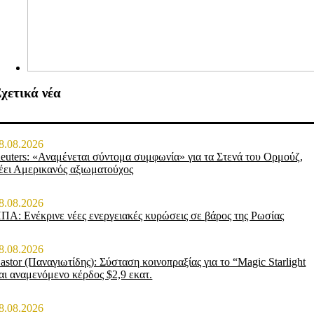
χετικά νέα
8.08.2026
euters: «Αναμένεται σύντομα συμφωνία» για τα Στενά του Ορμούζ,
έει Αμερικανός αξιωματούχος
8.08.2026
ΠΑ: Ενέκρινε νέες ενεργειακές κυρώσεις σε βάρος της Ρωσίας
8.08.2026
astor (Παναγιωτίδης): Σύσταση κοινοπραξίας για το “Magic Starlight
αι αναμενόμενο κέρδος $2,9 εκατ.
8.08.2026