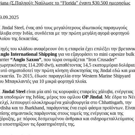
iana (Σ.Παληού): Ναύλωσε το “Florida” έναντι $30.500 ημερησίως
9.09.2025
 Jindal Steel, ένας από τους μεγαλύτερους ιδιωτικούς παραγωγούς
άλυβα στην Ινδία, συνδέεται με την πρώτη μεγάλη αγορά φορτηγού
λοίου της δεκαετίας.
ηγές του κλάδου αναφέρεουν ότι η εταιρεία έχει επιλέξει την βρετανι
nglo International Shipping
για να εξαγοράσει το mini capesize bulk
arrier
“Anglo Saxon”
, που τώρα ονομάζεται “Iron Crusader”
χωρητικότητας 114.200 dwt), καταθέτοντας 14,5 εκατομμύρια δολάρια
υτό σηματοδοτεί την πρώτη κίνηση ιδιοκτησίας της Jindal εδώ και μι
εκαετία. Το 2015, έδωσε παραγγελία στην Western Marine Shipyard
ου Μπαγκλαντές για 10 μικρά φορτηγά πλοία.
Η
Jindal Steel
είναι μία από τις κορυφαίες εταιρείες χάλυβα, ενέργειας
αι υποδομών της Ινδίας, μέρος του ομίλου
OP Jindal
. Με έδρα το Νέ
ελχί, λειτουργεί ολοκληρωμένα χαλυβουργεία στο Chhattisgarh, την
disha και το Jharkhand, παράγοντας ένα ευρύ φάσμα προϊόντων. Είνα
πίσης σημαντικός παράγοντας στους τομείς της ενέργειας και της
ξόρυξης, με πόρους δεσμευμένου άνθρακα και σιδηρομεταλλεύματος
α υποστηρίζουν τις δραστηριότητές της.