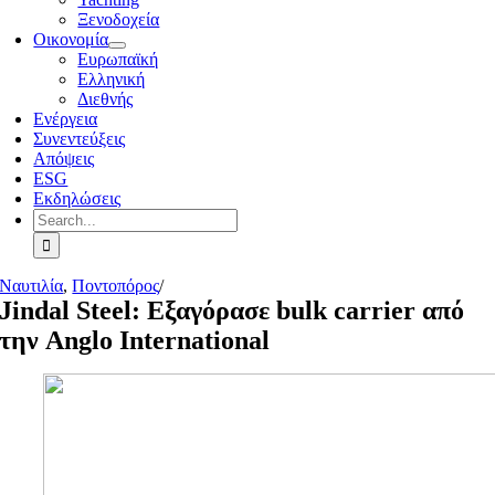
Ξενοδοχεία
Οικονομία
Ευρωπαϊκή
Ελληνική
Διεθνής
Ενέργεια
Συνεντεύξεις
Απόψεις
ESG
Εκδηλώσεις
Search
for:
Ναυτιλία
,
Ποντοπόρος
/
Jindal Steel: Εξαγόρασε bulk carrier από
την Anglo International