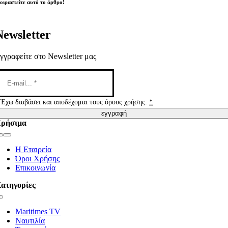
οιραστείτε αυτό το άρθρο!
Newsletter
γγραφείτε στο Newsletter μας
Έχω διαβάσει και αποδέχομαι τους όρους χρήσης.
*
εγγραφή
ρήσιμα
Toggle
Navigation
Η Εταιρεία
Όροι Χρήσης
Επικοινωνία
ατηγορίες
Toggle
Navigation
Maritimes TV
Ναυτιλία