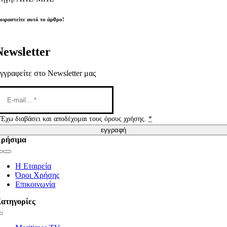
οιραστείτε αυτό το άρθρο!
Newsletter
γγραφείτε στο Newsletter μας
Έχω διαβάσει και αποδέχομαι τους όρους χρήσης.
*
εγγραφή
ρήσιμα
Toggle
Navigation
Η Εταιρεία
Όροι Χρήσης
Επικοινωνία
ατηγορίες
Toggle
Navigation