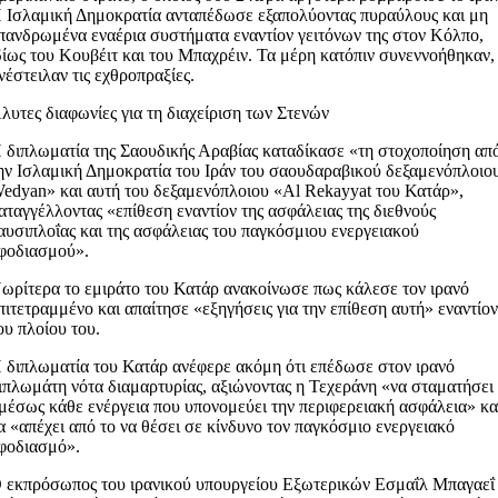
 Ισλαμική Δημοκρατία ανταπέδωσε εξαπολύοντας πυραύλους και μη
πανδρωμένα εναέρια συστήματα εναντίον γειτόνων της στον Κόλπο,
δίως του Κουβέιτ και του Μπαχρέιν. Τα μέρη κατόπιν συνεννοήθηκαν,
νέστειλαν τις εχθροπραξίες.
λυτες διαφωνίες για τη διαχείριση των Στενών
 διπλωματία της Σαουδικής Αραβίας καταδίκασε «τη στοχοποίηση απ
ην Ισλαμική Δημοκρατία του Ιράν του σαουδαραβικού δεξαμενόπλοιο
edyan» και αυτή του δεξαμενόπλοιου «Al Rekayyat του Κατάρ»,
αταγγέλλοντας «επίθεση εναντίον της ασφάλειας της διεθνούς
αυσιπλοΐας και της ασφάλειας του παγκόσμιου ενεργειακού
φοδιασμού».
ωρίτερα το εμιράτο του Κατάρ ανακοίνωσε πως κάλεσε τον ιρανό
πιτετραμμένο και απαίτησε «εξηγήσεις για την επίθεση αυτή» εναντίο
ου πλοίου του.
 διπλωματία του Κατάρ ανέφερε ακόμη ότι επέδωσε στον ιρανό
ιπλωμάτη νότα διαμαρτυρίας, αξιώνοντας η Τεχεράνη «να σταματήσει
μέσως κάθε ενέργεια που υπονομεύει την περιφερειακή ασφάλεια» κα
α «απέχει από το να θέσει σε κίνδυνο τον παγκόσμιο ενεργειακό
φοδιασμό».
 εκπρόσωπος του ιρανικού υπουργείου Εξωτερικών Εσμαΐλ Μπαγαεΐ