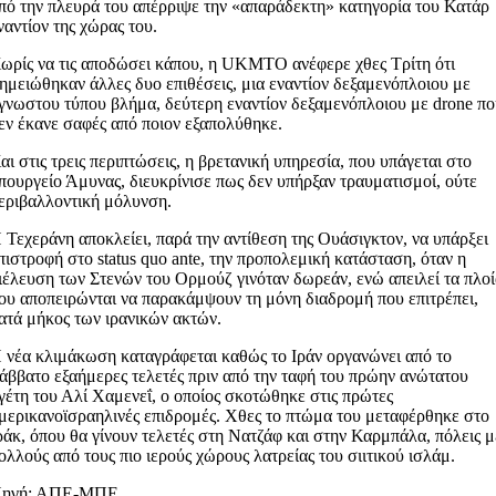
πό την πλευρά του απέρριψε την «απαράδεκτη» κατηγορία του Κατάρ
ναντίον της χώρας του.
ωρίς να τις αποδώσει κάπου, η UKMTO ανέφερε χθες Τρίτη ότι
ημειώθηκαν άλλες δυο επιθέσεις, μια εναντίον δεξαμενόπλοιου με
γνωστου τύπου βλήμα, δεύτερη εναντίον δεξαμενόπλοιου με drone π
εν έκανε σαφές από ποιον εξαπολύθηκε.
αι στις τρεις περιπτώσεις, η βρετανική υπηρεσία, που υπάγεται στο
πουργείο Άμυνας, διευκρίνισε πως δεν υπήρξαν τραυματισμοί, ούτε
εριβαλλοντική μόλυνση.
 Τεχεράνη αποκλείει, παρά την αντίθεση της Ουάσιγκτον, να υπάρξει
πιστροφή στο status quo ante, την προπολεμική κατάσταση, όταν η
ιέλευση των Στενών του Ορμούζ γινόταν δωρεάν, ενώ απειλεί τα πλο
ου αποπειρώνται να παρακάμψουν τη μόνη διαδρομή που επιτρέπει,
ατά μήκος των ιρανικών ακτών.
 νέα κλιμάκωση καταγράφεται καθώς το Ιράν οργανώνει από το
άββατο εξαήμερες τελετές πριν από την ταφή του πρώην ανώτατου
γέτη του Αλί Χαμενεΐ, ο οποίος σκοτώθηκε στις πρώτες
μερικανοϊσραηλινές επιδρομές. Χθες το πτώμα του μεταφέρθηκε στο
ράκ, όπου θα γίνουν τελετές στη Νατζάφ και στην Καρμπάλα, πόλεις μ
ολλούς από τους πιο ιερούς χώρους λατρείας του σιιτικού ισλάμ.
ηγή: ΑΠΕ-ΜΠΕ