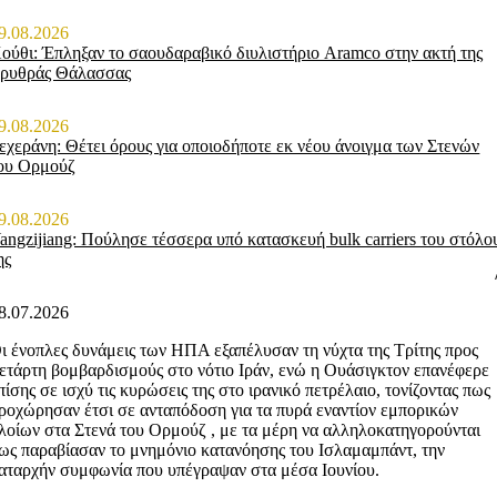
9.08.2026
ούθι: Έπληξαν το σαουδαραβικό διυλιστήριο Aramco στην ακτή της
ρυθράς Θάλασσας
9.08.2026
εχεράνη: Θέτει όρους για οποιοδήποτε εκ νέου άνοιγμα των Στενών
ου Ορμούζ
9.08.2026
angzijiang: Πούλησε τέσσερα υπό κατασκευή bulk carriers του στόλο
ης
8.07.2026
ι ένοπλες δυνάμεις των ΗΠΑ εξαπέλυσαν τη νύχτα της Τρίτης προς
ετάρτη βομβαρδισμούς στο νότιο Ιράν, ενώ η Ουάσιγκτον επανέφερε
πίσης σε ισχύ τις κυρώσεις της στο ιρανικό πετρέλαιο, τονίζοντας πως
ροχώρησαν έτσι σε ανταπόδοση για τα πυρά εναντίον εμπορικών
λοίων στα Στενά του Ορμούζ , με τα μέρη να αλληλοκατηγορούνται
ως παραβίασαν το μνημόνιο κατανόησης του Ισλαμαμπάντ, την
αταρχήν συμφωνία που υπέγραψαν στα μέσα Ιουνίου.