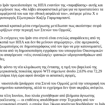
ο Ιράν προειδοποίησε τις ΗΠΑ εναντίον της «παραβίασης» αυτής και
ιεμήνυσε πως «θα λάβει αποφασιστικά μέτρα για να προστατεύσει τα
υμφέροντά του και την εθνική ασφάλειά του», ανέφερε μέσω X ο
φυπουργός Εξωτερικών Καζέμ Γαριμπαμπαντί.
ρανικά κρατικά μέσα ενημέρωσης μετέδωσαν πως ακούστηκε σειρά
κρήξεων στην περιοχή των Στενών του Ορμούζ.
Οι ενέργειες του Ιράν στο στενό είναι εντελώς απαράδεκτες από τη
κοπιά των ΗΠΑ και δεν θα μείνουν ατιμώρητες», είπε αμερικανός
ξιωματούχος σε δημοσιογράφους υπό τον όρο να μην κατονομαστεί,
πειτα από τη δημοσιοποίηση εγγράφου του υπουργείου Οικονομικών
ου απαγόρευσε «νέες συναλλαγές» ιρανικών υδρογονανθράκων από
θες.
ε φόντο τη νέα κλιμάκωση της έντασης, η τιμή του βαρελιού της
μερικανικής ποικιλίας αργού WTI σημείωνε άνοδο 2,63% στα 72,29
ολάρια λίγη ώρα αφού άνοιξαν οι ασιατικές αγορές.
 ναυσιπλοΐα ξανάρχισε στα Στενά του Ορμούζ μετά την υπογραφή το
νημονίου κατανόησης, αλλά το εγχείρημα δεν ήταν ακριβώς ανέφελο.
τα τέλη Ιουνίου, δυο πλοία χτυπήθηκαν από βλήματα άγνωστης
ροέλευσης — οι επιθέσεις αποδόθηκαν στην Τεχεράνη από τον
μερικανικό στρατό, ο οποίος δυο 24ωρα αργότερα βομβάρδισε το Ιράν