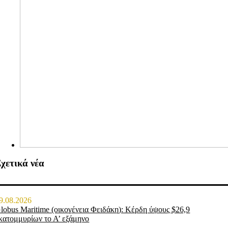
χετικά νέα
9.08.2026
lobus Maritime (οικογένεια Φειδάκη): Κέρδη ύψους $26,9
κατομμυρίων το Α’ εξάμηνο