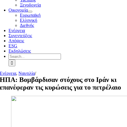
Ξενοδοχεία
Οικονομία
Ευρωπαϊκή
Ελληνική
Διεθνής
Ενέργεια
Συνεντεύξεις
Απόψεις
ESG
Εκδηλώσεις
Search
for:
Ενέργεια
,
Ναυτιλία
/
ΗΠΑ: Βομβάρδισαν στόχους στο Ιράν κι
επανέφεραν τις κυρώσεις για το πετρέλαιο