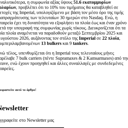
ναλυτικότερα, η συμφωνία αξίας ύψους
51.6 εκατομμυρίων
ολαρίων
, προβλέπει ότι το 10% του τιμήματος θα καταβληθεί σε
ετοχές της Imperial, υπολογιζόμενο με βάση τον μέσο όρο της τιμής
ιαπραγμάτευσης των τελευταίων 30 ημερών στο Nasdaq. Ενώ, η
ταιρεία έχει τη δυνατότητα να εξοφλήσει τα πλοία έως και έναν χρόνο
ετά την υπογραφή της συμφωνίας χωρίς τόκους. Διευκρινίζεται ότι τα
ρία πλοία αναμένεται να παραδοθούν μεταξύ Σεπτεμβρίου 2025 και
υγούστου 2026, αυξάνοντας τον στόλο της
Imperial
σε
22 πλοία
,
υμπεριλαμβανομένων
13 bulkers
και 9
tankers
.
νώ τέλος, υπενθυμίζεται ότι η Imperial τους τελευταίους μήνες
αρέλαβε 7 bulk carriers (πέντε Supramaxes & 2 Kamsarmaxes) από τη
rave, ενώ έχουν προηγηθεί και άλλες συναλλαγές με συνδεδεμένες
ταιρείες.
οιραστείτε αυτό το άρθρο!
Newsletter
γγραφείτε στο Newsletter μας