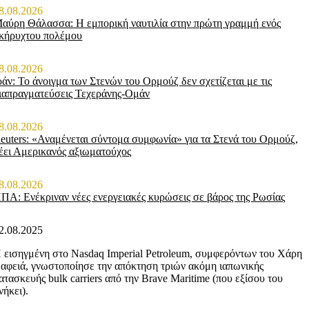
8.08.2026
αύρη Θάλασσα: Η εμπορική ναυτιλία στην πρώτη γραμμή ενός
κήρυχτου πολέμου
8.08.2026
ράν: Το άνοιγμα των Στενών του Ορμούζ δεν σχετίζεται με τις
ιαπραγματεύσεις Τεχεράνης-Ομάν
8.08.2026
euters: «Αναμένεται σύντομα συμφωνία» για τα Στενά του Ορμούζ,
έει Αμερικανός αξιωματούχος
8.08.2026
ΠΑ: Ενέκριναν νέες ενεργειακές κυρώσεις σε βάρος της Ρωσίας
2.08.2025
 εισηγμένη στο Nasdaq Imperial Petroleum, συμφερόντων του Χάρη
αφειά, γνωστοποίησε την απόκτηση τριών ακόμη ιαπωνικής
ατασκευής bulk carriers από την Brave Maritime (που εξίσου του
νήκει).