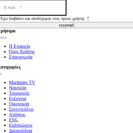
Έχω διαβάσει και αποδέχομαι τους όρους χρήσης.
*
εγγραφή
ρήσιμα
Toggle
Navigation
Η Εταιρεία
Όροι Χρήσης
Επικοινωνία
ατηγορίες
Toggle
Navigation
Maritimes TV
Ναυτιλία
Τουρισμός
Ενέργεια
Οικονομία
Συνεντεύξεις
Απόψεις
ESG
Εκδηλώσεις
Δρομολόγια