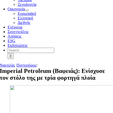
Ξενοδοχεία
Οικονομία
Ευρωπαϊκή
Ελληνική
Διεθνής
Ενέργεια
Συνεντεύξεις
Απόψεις
ESG
Εκδηλώσεις
Search
for:
Ναυτιλία
,
Ποντοπόρος
/
Imperial Petroleum (Βαφειάς): Ενίσχυσε
τον στόλο της με τρία φορτηγά πλοία