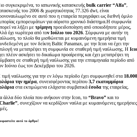
ιο συγκεκριμένα, το ιαπωνικής κατασκευής
bulk carrier “Alfa”
,
ατασκευής του 2006 & χωρητικότητας 77.326 dwt, είναι
ρονοναυλωμένο σε αυτό που η εταιρεία περιγράφει ως διεθνή όμιλο
μπορίας εμπορευμάτων για αόριστο χρονικό διάστημα.Η συμφωνία
πορεί να λήξει με
τρίμηνη
προειδοποίηση από οποιοδήποτε μέρος,
λλά όχι νωρίτερα από το
ν Ιούλιο του 2026
. Σύμφωνα με αυτήν τη
αύλωση, το πλοίο θα μισθώνεται με κυμαινόμενη ημερήσια τιμή
υνδεδεμένη με τον δείκτη Baltic Panamax, με την Icon να έχει την
πιλογή να μετατρέψει τη συμφωνία σε σταθερή τιμή ναύλωσης. Η
Ico
χει πλέον ασκήσει το δικαίωμα προαίρεσης και έχει μετατρέψει τη
ύμβαση σε σταθερή τιμή ναύλωσης για την επταμηνιαία περίοδο από
ον Ιούνιο έως τον Δεκέμβριο του 2026.
 τιμή ναύλωσης για την εν λόγω περίοδο έχει συμφωνηθεί στα
18.00
ολάρια την ημέρα
, συνεισφέροντας περίπου
3,7 εκατομμύρια
ολάρια
στα εκτιμώμενα ελάχιστα συμβατικά
έσοδα
της εταιρείας.
α άλλα δύο πλοία που ανήκουν στην Icon, το
“Bravo”
και το
Charlie”
, συνεχίζουν να κερδίζουν ναύλα με κυμαινόμενες ημερήσιε
ιμές.
οιραστείτε αυτό το άρθρο!