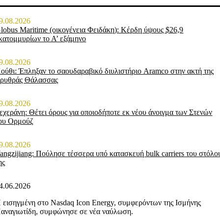
9.08.2026
lobus Maritime (οικογένεια Φειδάκη): Κέρδη ύψους $26,9
κατομμυρίων το Α’ εξάμηνο
9.08.2026
ούθι: Έπληξαν το σαουδαραβικό διυλιστήριο Aramco στην ακτή της
ρυθράς Θάλασσας
9.08.2026
εχεράνη: Θέτει όρους για οποιοδήποτε εκ νέου άνοιγμα των Στενών
ου Ορμούζ
9.08.2026
angzijiang: Πούλησε τέσσερα υπό κατασκευή bulk carriers του στόλο
ης
4.06.2026
 εισηγμένη στο Nasdaq Icon Energy, συμφερόντων της Ισμήνης
αναγιωτίδη, συμφώνησε σε νέα ναύλωση.