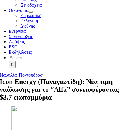
Ξενοδοχεία
Οικονομία
Ευρωπαϊκή
Ελληνική
Διεθνής
Ενέργεια
Συνεντεύξεις
Απόψεις
ESG
Εκδηλώσεις
Search
for:
Ναυτιλία
,
Ποντοπόρος
/
Icon Energy (Παναγιωτίδη): Νέα τιμή
ναύλωσης για το “Alfa” συνεισφέροντας
$3.7 εκατομμύρια