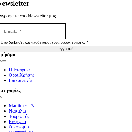
Newsletter
γγραφείτε στο Newsletter μας
Έχω διαβάσει και αποδέχομαι τους όρους χρήσης.
*
εγγραφή
ρήσιμα
Toggle
Navigation
Η Εταιρεία
Όροι Χρήσης
Επικοινωνία
ατηγορίες
Toggle
Navigation
Maritimes TV
Ναυτιλία
Τουρισμός
Ενέργεια
Οικονομία