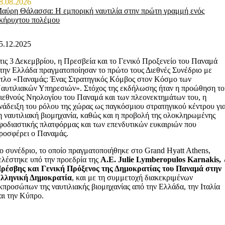
8.08.2026
αύρη Θάλασσα: Η εμπορική ναυτιλία στην πρώτη γραμμή ενός
κήρυχτου πολέμου
5.12.2025
τις 3 Δεκεμβρίου, η Πρεσβεία και το Γενικό Προξενείο του Παναμά
την Ελλάδα πραγματοποίησαν το πρώτο τους Διεθνές Συνέδριο με
ίτλο «Παναμάς: Ένας Στρατηγικός Κόμβος στον Κόσμο των
αυτιλιακών Υπηρεσιών». Στόχος της εκδήλωσης ήταν η προώθηση τ
ιεθνούς Νηολογίου του Παναμά και των πλεονεκτημάτων του, η
νάδειξη του ρόλου της χώρας ως παγκόσμιου στρατηγικού κέντρου γι
η ναυτιλιακή βιομηχανία, καθώς και η προβολή της ολοκληρωμένης
φοδιαστικής πλατφόρμας και των επενδυτικών ευκαιριών που
ροσφέρει ο Παναμάς.
ο συνέδριο, το οποίο πραγματοποιήθηκε στο Grand Hyatt Athens,
ελέστηκε υπό την προεδρία της
A.E. Julie Lymberopulos Karnakis,
ρέσβης και Γενική Πρόξενος της Δημοκρατίας του Παναμά στην
λληνική Δημοκρατία
, και με τη συμμετοχή διακεκριμένων
κπροσώπων της ναυτιλιακής βιομηχανίας από την Ελλάδα, την Ιταλία
αι την Κύπρο.