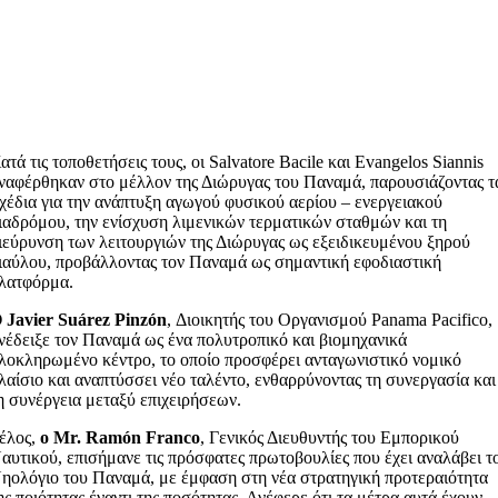
ατά τις τοποθετήσεις τους, οι Salvatore Bacile και Evangelos Siannis
ναφέρθηκαν στο μέλλον της Διώρυγας του Παναμά, παρουσιάζοντας τ
χέδια για την ανάπτυξη αγωγού φυσικού αερίου – ενεργειακού
ιαδρόμου, την ενίσχυση λιμενικών τερματικών σταθμών και τη
ιεύρυνση των λειτουργιών της Διώρυγας ως εξειδικευμένου ξηρού
ιαύλου, προβάλλοντας τον Παναμά ως σημαντική εφοδιαστική
λατφόρμα.
 Javier Suárez Pinzón
, Διοικητής του Οργανισμού Panama Pacifico,
νέδειξε τον Παναμά ως ένα πολυτροπικό και βιομηχανικά
λοκληρωμένο κέντρο, το οποίο προσφέρει ανταγωνιστικό νομικό
λαίσιο και αναπτύσσει νέο ταλέντο, ενθαρρύνοντας τη συνεργασία και
η συνέργεια μεταξύ επιχειρήσεων.
έλος,
ο Mr. Ramón Franco
, Γενικός Διευθυντής του Εμπορικού
αυτικού, επισήμανε τις πρόσφατες πρωτοβουλίες που έχει αναλάβει τ
ηολόγιο του Παναμά, με έμφαση στη νέα στρατηγική προτεραιότητα
ης ποιότητας έναντι της ποσότητας. Ανέφερε ότι τα μέτρα αυτά έχουν