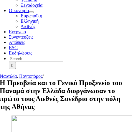
Ξενοδοχεία
Οικονομία
Ευρωπαϊκή
Ελληνική
Διεθνής
Ενέργεια
Συνεντεύξεις
Απόψεις
ESG
Εκδηλώσεις
Search
for:
Ναυτιλία
,
Ποντοπόρος
/
Η Πρεσβεία και το Γενικό Προξενείο του
Παναμά στην Ελλάδα διοργάνωσαν το
πρώτο τους Διεθνές Συνέδριο στην πόλη
της Αθήνας