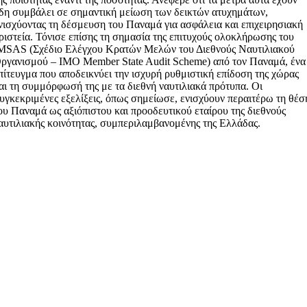
δη συμβάλει σε σημαντική μείωση των δεικτών ατυχημάτων,
νισχύοντας τη δέσμευση του Παναμά για ασφάλεια και επιχειρησιακή
ριστεία. Τόνισε επίσης τη σημασία της επιτυχούς ολοκλήρωσης του
MSAS (Σχέδιο Ελέγχου Κρατών Μελών του Διεθνούς Ναυτιλιακού
ργανισμού – IMO Member State Audit Scheme) από τον Παναμά, ένα
πίτευγμα που αποδεικνύει την ισχυρή ρυθμιστική επίδοση της χώρας
αι τη συμμόρφωσή της με τα διεθνή ναυτιλιακά πρότυπα. Οι
υγκεκριμένες εξελίξεις, όπως σημείωσε, ενισχύουν περαιτέρω τη θέσ
ου Παναμά ως αξιόπιστου και προοδευτικού εταίρου της διεθνούς
αυτιλιακής κοινότητας, συμπεριλαμβανομένης της Ελλάδας.