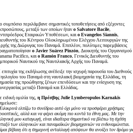
ο συμπόσιο περιλάμβανε σημαντικές τοποθετήσεις από εξέχοντες
κπροσώπους, μεταξύ των οποίων ήταν
ο Salvatore Bacile
,
ντιπρόεδρος Εταιρικών Υποθέσεων, και
ο Evangelos Siannis
,
ιευθυντής του Κέντρου Ολοκληρωμένου Ελέγχου Λειτουργιών της
ρχής της Διώρυγας του Παναμά. Επιπλέον, πολύτιμες παρεμβάσεις
ραγματοποίησαν
ο Javier Suárez Pinzón
, Διοικητής του Οργανισμού
anama Pacifico, και
ο Ramón Franco
, Γενικός Διευθυντής του
μπορικού Ναυτικού της Ναυτιλιακής Αρχής του Παναμά.
 επιτυχία της εκδήλωσης ανέδειξε την ισχυρή παρουσία του Διεθνούς
ηολογίου του Παναμά στη ναυτιλιακή βιομηχανία της Ελλάδας, τη
ημασία της προώθησης ξένων επενδύσεων και την ενίσχυση της
υνεργασίας μεταξύ Παναμά και Ελλάδας.
ε ειδική ομιλία της,
η Πρέσβης
Julie Lymberopulos Karnakis
ημείωσε:
Ειλικρινά ελπίζω το συνέδριο αυτό όχι μόνο να προσφέρει χρήσιμες
ροοπτικές, αλλά και να φέρει ακόμη πιο κοντά τα έθνη μας. Με την
λληνική μου καταγωγή, είναι ιδιαίτερα σημαντικό να βλέπω τη σχέση
εταξύ των ελληνικών και παναμαϊκών βιομηχανιών να ενδυναμώνεται.
ίμαι βέβαιη ότι η σημερινή ανταλλαγή απόψεων θα ανοίξει τον δρόμο γι