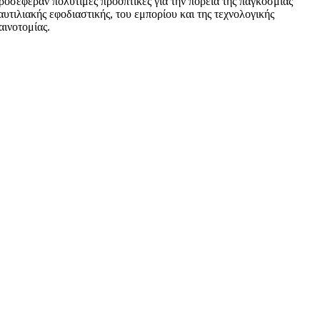
ροσέφεραν πολύτιμες προοπτικές για την πορεία της παγκόσμιας
αυτιλιακής εφοδιαστικής, του εμπορίου και της τεχνολογικής
αινοτομίας.