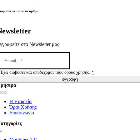
οιραστείτε αυτό το άρθρο!
Newsletter
γγραφείτε στο Newsletter μας
Έχω διαβάσει και αποδέχομαι τους όρους χρήσης.
*
εγγραφή
ρήσιμα
Toggle
Navigation
Η Εταιρεία
Όροι Χρήσης
Επικοινωνία
ατηγορίες
Toggle
Navigation
Maritimes TV