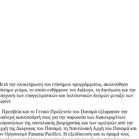
ετά την ολοκλήρωση του επίσημου προγράμματος, ακολούθησε
πίσημο γεύμα, το οποίο ενθάρρυνε τον διάλογο, τη δικτύωση και την
νίσχυση των επαγγελματικών και πολιτιστικών δεσμών μεταξύ των
ωρών.
 Πρεσβεία και το Γενικό Προξενείο του Παναμά εξέφρασαν την
διαίτερη ικανοποίησή τους για την παρουσία των διακεκριμένων
κπροσώπων της ναυτιλιακής βιομηχανίας και των ομιλητών από την
ρχή της Διώρυγας του Παναμά, τη Ναυτιλιακή Αρχή του Παναμά και
ον Οργανισμό Panama Pacifico. Η εξειδίκευση και το όραμά τους