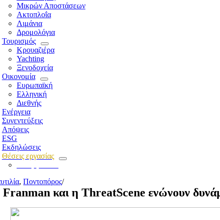
Μικρών Αποστάσεων
Ακτοπλοΐα
Λιμάνια
Δρομολόγια
Τουρισμός
Κρουαζιέρα
Yachting
Ξενοδοχεία
Οικονομία
Ευρωπαϊκή
Ελληνική
Διεθνής
Ενέργεια
Συνεντεύξεις
Απόψεις
ESG
Εκδηλώσεις
Θέσεις εργασίας
Για εργοδότες
υτιλία
,
Ποντοπόρος
/
 Franman και η ThreatScene ενώνουν δυνάμε