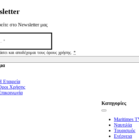
letter
είτε στο Newsletter μας
άσει και αποδέχομαι τους όρους χρήσης.
*
μα
tion
Η Εταιρεία
Όροι Χρήσης
Επικοινωνία
Κατηγορίες
Toggle
Navigation
Maritimes 
Ναυτιλία
Τουρισμός
Ενέργεια