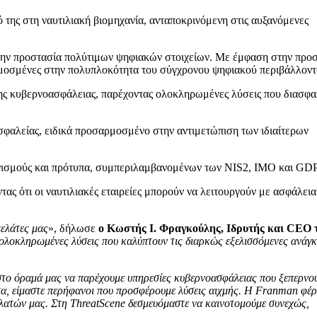
 της στη ναυτιλιακή βιομηχανία, ανταποκρινόμενη στις αυξανόμενες
α την προστασία πολύτιμων ψηφιακών στοιχείων. Με έμφαση στην προ
αρμοσμένες στην πολυπλοκότητα του σύγχρονου ψηφιακού περιβάλλοντ
 της κυβερνοασφάλειας, παρέχοντας ολοκληρωμένες λύσεις που διασφα
φαλείας, ειδικά προσαρμοσμένο στην αντιμετώπιση των ιδιαίτερων
ονισμούς και πρότυπα, συμπεριλαμβανομένων των NIS2, IMO και GD
 ότι οι ναυτιλιακές εταιρείες μπορούν να λειτουργούν με ασφάλεια
πελάτες μας
», δήλωσε
ο Κωστής Ι. Φραγκούλης, Ιδρυτής και CEO 
ε ολοκληρωμένες λύσεις που καλύπτουν τις διαρκώς εξελισσόμενες ανάγκ
το όραμά μας να παρέχουμε υπηρεσίες κυβερνοασφάλειας που ξεπερνού
ητα, είμαστε περήφανοι που προσφέρουμε λύσεις αιχμής. Η Franman φέρ
ελατών μας. Στη ThreatScene δεσμευόμαστε να καινοτομούμε συνεχώς,