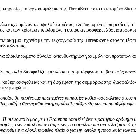
 υπηρεσίες κυβερνοασφάλειας της ThreatScene στο εκτεταμένο δίκτυό
φάλειας, παρέχοντας υψηλού επιπέδου, εξειδικευμένες υπηρεσίες γι
ίας και των κρίσιμων υποδομών, η εταιρεία προσφέρει λύσεις προσ
τιλιακή βιομηχανία με την τεχνογνωσία της ThreatScene στον τομέα
πελατών τους.
ένα ολοκληρωμένο σύνολο κατευθυντήριων γραμμών και προτύπων ασ
λειας, αλλά διασφαλίζει επιπλέον τη συμμόρφωση με βασικούς καν
υβερνοασφάλειας και τη διαχείριση της συμμόρφωσης, διασφαλίζοντας
 κυβερνοχώρο.
ς οποίας θα παρέχουμε προηγμένες υπηρεσίες κυβερνοασφάλειας στους 
θετες, αυτή η συνεργασία υπογραμμίζει τη δέσμευσή μας να προσφέρουμ
 «
Η συνεργασία μας με τη Franman αποτελεί ένα στρατηγικό ορόσημο σ
αιτήσεις των ναυτιλιακών εταιρειών για ασφάλεια και αποτελεσματικότ
ιουργούμε ένα ολοκληρωμένο πλαίσιο για την απόλυτη προστασία των π