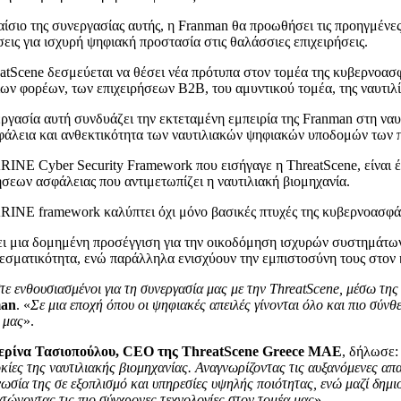
αίσιο της συνεργασίας αυτής, η Franman θα προωθήσει τις προηγμένες
σεις για ισχυρή ψηφιακή προστασία στις θαλάσσιες επιχειρήσεις.
atScene δεσμεύεται να θέσει νέα πρότυπα στον τομέα της κυβερνοασ
ων φορέων, των επιχειρήσεων B2B, του αμυντικού τομέα, της ναυτιλ
ργασία αυτή συνδυάζει την εκτεταμένη εμπειρία της Franman στη ναυ
φάλεια και ανθεκτικότητα των ναυτιλιακών ψηφιακών υποδομών των 
INE Cyber Security Framework που εισήγαγε η ThreatScene, είναι 
σεων ασφάλειας που αντιμετωπίζει η ναυτιλιακή βιομηχανία.
INE framework καλύπτει όχι μόνο βασικές πτυχές της κυβερνοασφά
ι μια δομημένη προσέγγιση για την οικοδόμηση ισχυρών συστημάτων κ
εσματικότητα, ενώ παράλληλα ενισχύουν την εμπιστοσύνη τους στον
τε ενθουσιασμένοι για τη συνεργασία μας με την ThreatScene, μέσω τη
an
. «
Σε μια εποχή όπου οι ψηφιακές απειλές γίνονται όλο και πιο σύν
 μας
».
ερίνα Τασιοπούλου, CEO της ThreatScene Greece MAE
, δήλωσε:
κίες της ναυτιλιακής βιομηχανίας. Αναγνωρίζοντας τις αυξανόμενες απ
νωσία της σε εξοπλισμό και υπηρεσίες υψηλής ποιότητας, ενώ μαζί δημ
τώνοντας τις πιο σύγχρονες τεχνολογίες στον τομέα μας
».