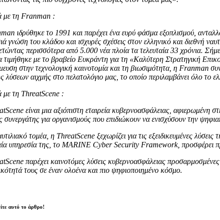
ά με τη Franman :
man ιδρύθηκε το 1991 και παρέχει ένα ευρύ φάσμα εξοπλισμού, ανταλλ
ιά γνώση του κλάδου και ισχυρές σχέσεις στον ελληνικό και διεθνή ναυ
ετώντας περισσότερα από 5.000 νέα πλοία τα τελευταία 33 χρόνια. Σήμ
α τιμήθηκε με το βραβείο Ευκράντη για τη «Καλύτερη Στρατηγική Επικοι
μευση στην τεχνολογική καινοτομία και τη βιωσιμότητα, η Franman συν
 λύσεων αιχμής στο πελατολόγιο μας, το οποίο περιλαμβάνει όλο το ελλ
ά με τη ThreatScene :
tScene είναι μια αξιόπιστη εταιρεία κυβερνοασφάλειας, αφιερωμένη στη
ς συνεργάτης για οργανισμούς που επιδιώκουν να ενισχύσουν την ψηφια
υτιλιακό τομέα, η ThreatScene ξεχωρίζει για τις εξειδικευμένες λύσεις 
ία υπηρεσία της, το MARINE Cyber Security Framework, προσφέρει π
atScene παρέχει καινοτόμες λύσεις κυβερνοασφάλειας προσαρμοσμένες στ
ικότητά τους σε έναν ολοένα και πιο ψηφιοποιημένο κόσμο.
ίτε αυτό το άρθρο!