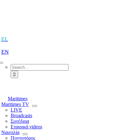
Skip
to
content
tion
EL
EN
Search
for:
tion
Maritimes
Maritimes TV
LIVE
Broadcasts
Συνέδρια
Εταιρικά videos
Ναυτιλία
Ποντοπόρος