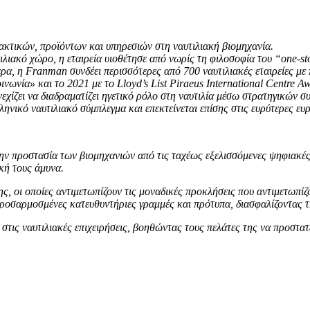
ακτικών, προϊόντων και υπηρεσιών στη ναυτιλιακή βιομηχανία.
τιλιακό χώρο, η εταιρεία υιοθέτησε από νωρίς τη φιλοσοφία του “one-s
ερα, η Franman συνδέει περισσότερες από 700 ναυτιλιακές εταιρείες μ
νωνία» και το 2021 με το Lloyd’s List Piraeus International Centre A
εχίζει να διαδραματίζει ηγετικό ρόλο στη ναυτιλία μέσω στρατηγικών 
ηνικό ναυτιλιακό σύμπλεγμα και επεκτείνεται επίσης στις ευρύτερες ευ
ν προστασία των βιομηχανιών από τις ταχέως εξελισσόμενες ψηφιακές απ
κή τους άμυνα.
της, οι οποίες αντιμετωπίζουν τις μοναδικές προκλήσεις που αντιμετωπίζο
ροσαρμοσμένες κατευθυντήριες γραμμές και πρότυπα, διασφαλίζοντας
ις ναυτιλιακές επιχειρήσεις, βοηθώντας τους πελάτες της να προστατευ