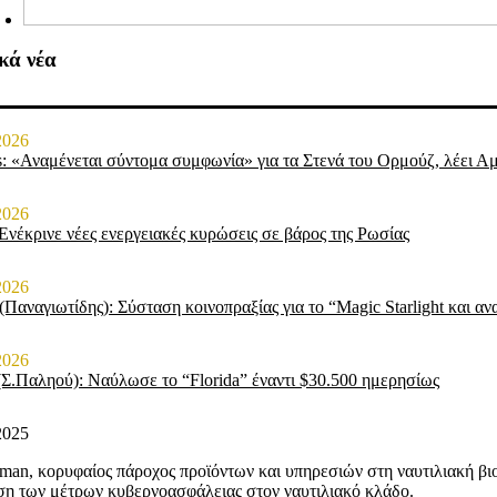
κά νέα
2026
s: «Αναμένεται σύντομα συμφωνία» για τα Στενά του Ορμούζ, λέει Α
2026
νέκρινε νέες ενεργειακές κυρώσεις σε βάρος της Ρωσίας
2026
 (Παναγιωτίδης): Σύσταση κοινοπραξίας για το “Magic Starlight και α
2026
(Σ.Παληού): Ναύλωσε το “Florida” έναντι $30.500 ημερησίως
2025
man, κορυφαίος πάροχος προϊόντων και υπηρεσιών στη ναυτιλιακή βιο
ση των μέτρων κυβερνοασφάλειας στον ναυτιλιακό κλάδο.