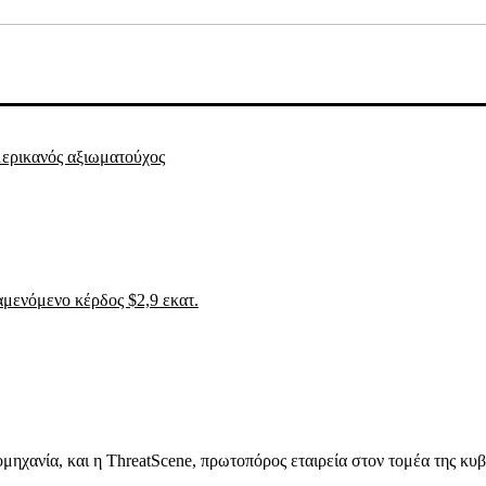
μερικανός αξιωματούχος
ναμενόμενο κέρδος $2,9 εκατ.
μηχανία, και η ThreatScene, πρωτοπόρος εταιρεία στον τομέα της κυ