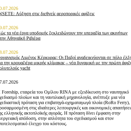
0.07.2026
NSETE: Αύξηση στις διεθνείς αεροπορικές αφίξεις
9.07.2026
ώς τα νέα έργα υποδομής ξεκλειδώνουν την υπεραξία των ακινήτων
την Αθηναϊκή Ριβιέρα
8.07.2026
ργανισμός Λιμένος Κέρκυρας: Οι Παξοί αναδεικνύονται σε πόλο έλξ
ια την κρουαζιέρα μικρής κλίμακας – νέα δυναμική με την πρώτη άφιξ
ολυτελούς yacht
7.07.2026
 Foreship, εταιρεία του Ομίλου RINA με εξειδίκευση στο ναυπηγικό
χεδιασμό πλοίων και τη ναυτιλιακή μηχανολογία, ανέπτυξε μια νέα
χεδιαστική πρόταση για επιβατηγά-οχηματαγωγά πλοία (RoRo Ferry),
ροσαρμοσμένη στις ιδιαίτερες λειτουργικές και οικονομικές απαιτήσει
ης ελληνικής ακτοπλοϊκής αγοράς. Η πρόταση δίνει έμφαση στην
νεργειακή απόδοση, στην απλότητα του σχεδιασμού και στον
ποτελεσματικό έλεγχο του κόστους.