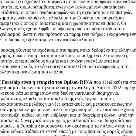
ο πλοίο έχει σχεδιαστεί σύμφωνα με τις πλέον πρόσφατες κανονιστικ
παιτήσεις, συμπεριλαμβανομένων των βελτιωμένων απαιτήσεων
υστάθειας, οι οποίες αναδιαμορφώνουν τη σχεδίαση των επιβατηγών-
χηματαγωγών πλοίων σε ολόκληρη την Ευρώπη και επηρεάζουν
αραμέτρους όπως οι διαστάσεις και η χωρητικότητα επιβατών. Οι
λλαγές αυτές έχουν ληφθεί υπόψη ήδη από τα πρώτα στάδια του
χεδιασμού, ώστε η νέα πρόταση να παραμένει πλήρως εναρμονισμέν
ε το διαρκώς εξελισσόμενο κανονιστικό πλαίσιο.
ροσαρμόζοντας το σχεδιασμό στα πραγματικά δεδομένα της ελληνικ
γοράς, όπως είναι η πίεση του κόστους, οι αυξημένες λειτουργικές
παιτήσεις τις περιόδους αιχμής και η ανάγκη για αξιόπιστα και
ειτουργικά πλοία, το νέο concept αποτελεί σημείο αναφοράς για τη
ελλοντική ανανέωση του στόλου.
 Foreship είναι η εταιρεία του Ομίλου RINA
που εξειδικεύεται στ
χεδιασμό πλοίων και τη ναυτιλιακή μηχανολογία. Από το 2002 παρέχε
να ευρύ φάσμα υπηρεσιών στη διεθνή ναυτιλιακή βιομηχανία,
αλύπτοντας ολόκληρο τον κύκλο ζωής ενός έργου – από τις
ροκαταρκτικές μελέτες για νέες κατασκευές και μετασκευές έως την
κπόνηση ολοκληρωμένων μελετών σχεδιασμού, την επιτόπια τεχνική
ποστήριξη, καθώς και την επίβλεψη και τη διαχείριση έργων κατά την
ατασκευή. Συνεργαζόμενη κυρίως με πλοιοκτήτες και διαχειρίστριες
ταιρείες, η Foreship διαμορφώνει τον σχεδιασμό των πλοίων από τα
ρώτα κιόλας στάδια, σε στενή επαφή με τους βασικούς φορείς λήψης