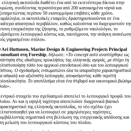
 ελληνική ακτοπλοΐα διαθέτει ένα από τα εκτενέστερα δίκτυα στην
υρώπη, συνδέοντας περισσότερα από 200 κατοικημένα νησιά και
ξυπηρετώντας περίπου 50 εκατομμύρια επιβάτες κάθε χρόνο.
αράλληλα, οι ακτοπλοϊκές εταιρείες δραστηριοποιούνται σε ένα
διαίτερα απαιτητικό περιβάλλον, καθώς καλούνται να διαχειριστούν τη
ντονη εποχικότητα της ζήτησης, το ρυθμιζόμενο ναυλολόγιο, το
υξανόμενο λειτουργικό κόστος και, ταυτόχρονα, την ανάγκη ανανέωσ
νός γηρασμένου στόλου.
 Ari Huttunen, Marine Design & Engineering Projects Principal
onsultant στη Foreship
, δήλωσε: «
Το concept αυτό αναπτύχθηκε ως
πάντηση στις ιδιαίτερες προκλήσεις της ελληνικής αγοράς, με στόχο τη
ελτιστοποίηση τόσο του αρχικού επενδυτικού όσο και του λειτουργικού
όστους. Ο σχεδιασμός ενσωματώνει όλα τα απαραίτητα χαρακτηριστικά
ια ασφαλή και αξιόπιστη λειτουργία, αποφεύγοντας κάθε περιττή
ολυπλοκότητα. Το αποτέλεσμα είναι ένα στιβαρό και οικονομικά βιώσιμ
λοίο
».
εντρικό στοιχείο του σχεδιασμού αποτελεί το λειτουργικό προφίλ του
λοίου. Αν και η υψηλή ταχύτητα αποτελούσε διαχρονικά βασικό
αρακτηριστικό της ελληνικής ακτοπλοΐας, το νέο σχέδιο έχει
ελτιστοποιηθεί για να λειτουργεί σε χαμηλότερες ταχύτητες,
υμβάλλοντας σημαντικά στη βελτίωση της ενεργειακής απόδοσης και
τη μείωση του λειτουργικού κόστους του πλοίου.