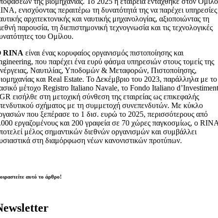
ποφάσεων της βιομηχανίας. Το 2025 η εταιρεία εντάχθηκε στον Όμιλ
INA, ενισχύοντας περαιτέρω τη δυνατότητά της να παρέχει υπηρεσίες
αυτικής αρχιτεκτονικής και ναυτικής μηχανολογίας, αξιοποιώντας τη
ιεθνή παρουσία, τη διεπιστημονική τεχνογνωσία και τις τεχνολογικές
υνατότητες του Ομίλου.
Ο RINA
είναι ένας κορυφαίος οργανισμός πιστοποίησης και
ngineering, που παρέχει ένα ευρύ φάσμα υπηρεσιών στους τομείς της
νέργειας, Ναυτιλίας, Υποδομών & Μεταφορών, Πιστοποίησης,
ιομηχανίας και Real Estate. Το Δεκέμβριο του 2023, παράλληλα με το
ασικό μέτοχο Registro Italiano Navale, το Fondo Italiano d’Investimen
GR εισήλθε στη μετοχική σύνθεση της εταιρείας ως επικεφαλής
πενδυτικού σχήματος με τη συμμετοχή συνεπενδυτών. Με κύκλο
ργασιών που ξεπέρασε το 1 δισ. ευρώ το 2025, περισσότερους από
.000 εργαζομένους και 200 γραφεία σε 70 χώρες παγκοσμίως, ο RIN
ποτελεί μέλος σημαντικών διεθνών οργανισμών και συμβάλλει
υσιαστικά στη διαμόρφωση νέων κανονιστικών προτύπων.
οιραστείτε αυτό το άρθρο!
Newsletter