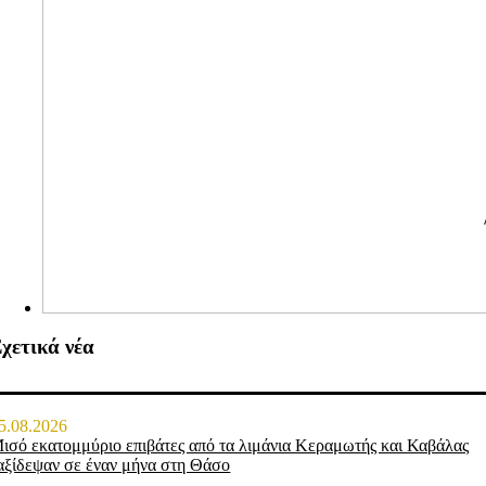
χετικά νέα
5.08.2026
ισό εκατομμύριο επιβάτες από τα λιμάνια Κεραμωτής και Καβάλας
αξίδεψαν σε έναν μήνα στη Θάσο