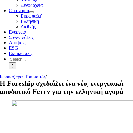
Ξενοδοχεία
Οικονομία
Ευρωπαϊκή
Ελληνική
Διεθνής
Ενέργεια
Συνεντεύξεις
Απόψεις
ESG
Εκδηλώσεις
Search
for:
Κρουαζιέρα
,
Τουρισμός
/
Η Foreship σχεδιάζει ένα νέο, ενεργειακά
αποδοτικό Ferry για την ελληνική αγορά