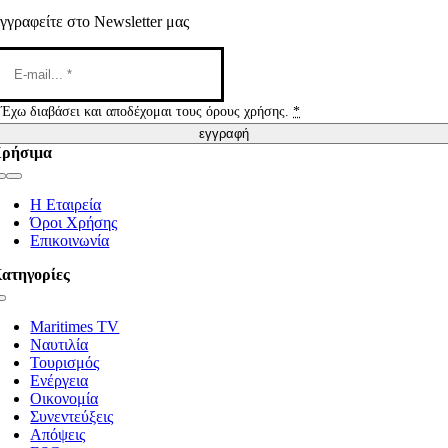
γγραφείτε στο Newsletter μας
Έχω διαβάσει και αποδέχομαι τους όρους χρήσης.
*
εγγραφή
ρήσιμα
Toggle
Navigation
Η Εταιρεία
Όροι Χρήσης
Επικοινωνία
ατηγορίες
Toggle
Navigation
Maritimes TV
Ναυτιλία
Τουρισμός
Ενέργεια
Οικονομία
Συνεντεύξεις
Απόψεις