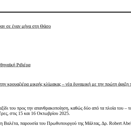
ψαν σε έναν μήνα στη Θάσο
θηναϊκή Ριβιέρα
την κρουαζιέρα μικρής κλίμακας – νέα δυναμική με την πρώτη άφιξη 
ξίδι του προς την απανθρακοποίηση, καθώς δύο από τα πλοία του –
έρες, στις 15 και 16 Οκτωβρίου 2025.
η Βαλέτα, παρουσία του Πρωθυπουργού της Μάλτας, Δρ. Robert Abe