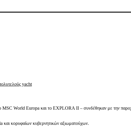
πολυτελούς yacht
 το MSC World Europa και το EXPLORA II – συνδέθηκαν με την παρο
la και κορυφαίων κυβερνητικών αξιωματούχων.