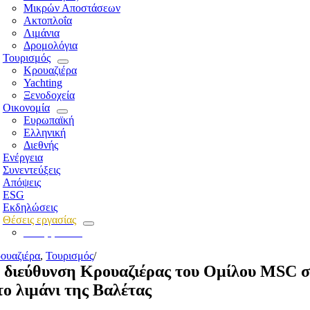
Μικρών Αποστάσεων
Ακτοπλοΐα
Λιμάνια
Δρομολόγια
Τουρισμός
Κρουαζιέρα
Yachting
Ξενοδοχεία
Οικονομία
Ευρωπαϊκή
Ελληνική
Διεθνής
Ενέργεια
Συνεντεύξεις
Απόψεις
ESG
Εκδηλώσεις
Θέσεις εργασίας
Για εργοδότες
ουαζιέρα
,
Τουρισμός
/
 διεύθυνση Κρουαζιέρας του Ομίλου MSC στ
το λιμάνι της Βαλέτας