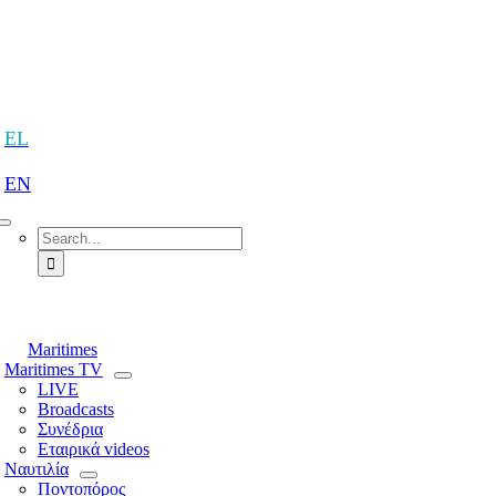
Skip
to
content
tion
EL
EN
Search
for:
tion
Maritimes
Maritimes TV
LIVE
Broadcasts
Συνέδρια
Εταιρικά videos
Ναυτιλία
Ποντοπόρος