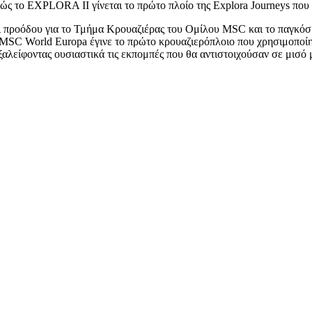
θώς το EXPLORA II γίνεται το πρώτο πλοίο της Explora Journeys που
αι προόδου για το Τμήμα Κρουαζιέρας του Ομίλου MSC και το παγκόσ
 MSC World Europa έγινε το πρώτο κρουαζιερόπλοιο που χρησιμοποίη
αλείφοντας ουσιαστικά τις εκπομπές που θα αντιστοιχούσαν σε μισό 