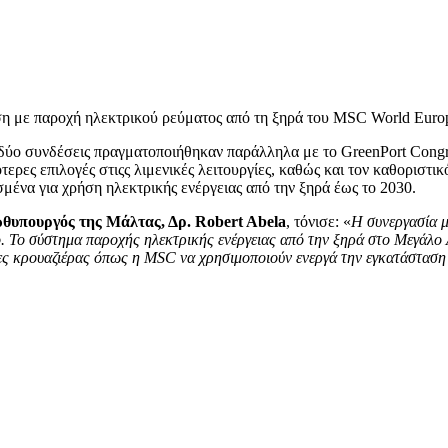
η με παροχή ηλεκτρικού ρεύματος από τη ξηρά του MSC World Euro
 δύο συνδέσεις πραγματοποιήθηκαν παράλληλα με το GreenPort Congr
τερες επιλογές στιςς λιμενικές λειτουργίες, καθώς και τον καθοριστι
σμένα για χρήση ηλεκτρικής ενέργειας από την ξηρά έως το 2030.
υπουργός της Μάλτας, Δρ. Robert Abela
, τόνισε: «
Η συνεργασία μ
. Το σύστημα παροχής ηλεκτρικής ενέργειας από την ξηρά στο Μεγάλο Λι
ίες κρουαζιέρας όπως η MSC να χρησιμοποιούν ενεργά την εγκατάσταση 