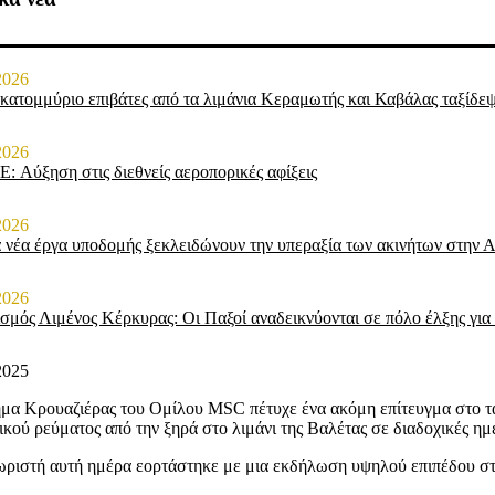
2026
κατομμύριο επιβάτες από τα λιμάνια Κεραμωτής και Καβάλας ταξίδε
2026
: Αύξηση στις διεθνείς αεροπορικές αφίξεις
2026
 νέα έργα υποδομής ξεκλειδώνουν την υπεραξία των ακινήτων στην Α
2026
σμός Λιμένος Κέρκυρας: Οι Παξοί αναδεικνύονται σε πόλο έλξης για 
2025
μα Κρουαζιέρας του Ομίλου MSC πέτυχε ένα ακόμη επίτευγμα στο τα
ικού ρεύματος από την ξηρά στο λιμάνι της Βαλέτας σε διαδοχικές ημ
ριστή αυτή ημέρα εορτάστηκε με μια εκδήλωση υψηλού επιπέδου στ