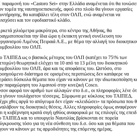
 παραμονή του «Castoro Sei» στην Ελλάδα αναμένεται ότι θα τονώσε
ον τομέα της ναυπηγοεπισκευής, αφού στο πλοίο θα γίνουν εργασίες
υντήρησης, θα καταβάλει τέλη στον ΟΛΠ, ενώ αναμένεται να
νισχύσει και τον εφοδιαστικό κλάδο.
ρκετά χιλιόμετρα μακρύτερα, στο κέντρο της Αθήνας, θα
ραγματοποιείται την ίδια ώρα η έκτακτη γενική συνέλευση του
ργανισμού Λιμένος Πειραιά Α.Ε., με θέμα την αλλαγή του διοικητικο
υμβουλίου του ΟΛΠ.
ο ΤΑΙΠΕΔ ως ο βασικός μέτοχος του ΟΛΠ (κατέχει το 75\% των
ετοχών) θεωρητικά ελέγχει τα 10 από τα 13 μέλη του διοικητικού
υμβουλίου του ΟΛΠ, άρα και τις αποφάσεις του. Ωστόσο, στο
ροηγούμενο διάστημα σε ορισμένες περιπτώσεις δεν κατάφερε να
εράσει δύσκολα θέματα που είχαν να κάνουν με την ιδιωτικοποίηση κ
ην παραχώρηση του λιμανιού στην κινεζική Cosco.
σον αφορά τον αριθμό των αλλαγών στο δ.σ., οι πληροφορίες λένε ότ
α γίνουν τουλάχιστον τέσσερις. Σύμφωνα με κύκλους του ΤΑΙΠΕΔ,
έχρι χθες αργά το απόγευμα δεν είχαν «κλειδώσει» τα πρόσωπα που 
ναλάβουν τις διοικητικές θέσεις. Αλλες πληροφορίες όμως αναφέρουν
τι η κυβέρνηση κρατά σιγή ιχθύος αναφορικά με τις επιλογές της επει
ο ΤΑΙΠΕΔ και το υπουργείο Ναυτιλίας βρίσκονται σε πορεία
ύγκρουσης τόσο για τη νέα σύνθεση του δ.σ. όσο και για θέματα που
χουν να κάνουν με τις αρμοδιότητες της επόμενης ημέρας.