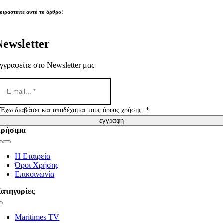
οιραστείτε αυτό το άρθρο!
Newsletter
γγραφείτε στο Newsletter μας
Έχω διαβάσει και αποδέχομαι τους όρους χρήσης.
*
εγγραφή
ρήσιμα
Toggle
Navigation
Η Εταιρεία
Όροι Χρήσης
Επικοινωνία
ατηγορίες
Toggle
Navigation
Maritimes TV