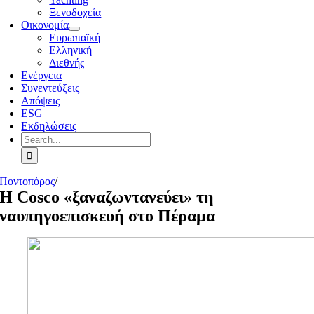
Ξενοδοχεία
Οικονομία
Ευρωπαϊκή
Ελληνική
Διεθνής
Ενέργεια
Συνεντεύξεις
Απόψεις
ESG
Εκδηλώσεις
Search
for:
Ποντοπόρος
/
Η Cosco «ξαναζωντανεύει» τη
ναυπηγοεπισκευή στο Πέραμα