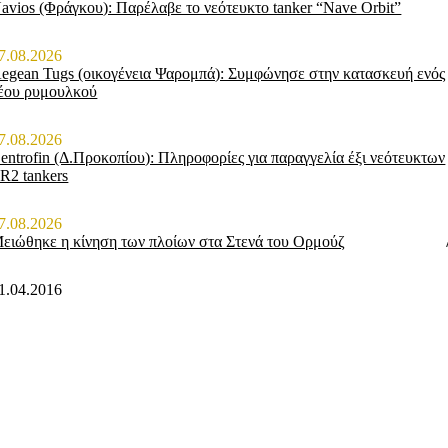
avios (Φράγκου): Παρέλαβε το νεότευκτο tanker “Nave Orbit”
7.08.2026
egean Tugs (οικογένεια Ψαρομπά): Συμφώνησε στην κατασκευή ενός
έου ρυμουλκού
7.08.2026
entrofin (Δ.Προκοπίου): Πληροφορίες για παραγγελία έξι νεότευκτων
R2 tankers
7.08.2026
ειώθηκε η κίνηση των πλοίων στα Στενά του Ορμούζ
1.04.2016