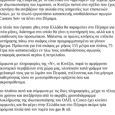
ην ιδιωτικοποίηση του λιμανιού, οι Κινέζοι πιστοί στο σχέδιο που έχο
κπονήσει θα ανεβάζουν την αυλαία στις υπηρεσίες των επισκευών
λοίων, με το πλωτό εργοστάσιο κατασκευής υποθαλάσσιων αγωγών
Castoro Sei» να δένει στο Πέραμα.
ο πλοίο που έφτασε χθες στην Ελλάδα θα παραμείνει στο Πέραμα για
ννέα μήνες, διάστημα στο οποίο θα γίνει η συντήρησή του, αλλά και η
κπαίδευση του προσωπικού. Μάλιστα, οι πρώτες κινήσεις σε επίπεδο
υντήρησης πάνω στο σκάφος είναι προγραμματισμένο να γίνουν
ήμερα. Πρόκειται για ένα σκάφος με μήκος 155 μέτρα και πλάτος 75
έτρα που κατασκευάζει εν πλω τους υποθαλάσσιους αγωγούς
εταφοράς φυσικού αερίου ή πετρελαίου.
ύμφωνα με πληροφορίες της «Ν», οι Κινέζοι, παρά το αμφίρροπο
ικονομικό περιβάλλον στη χώρα μας, υλοποιούν κατά γράμμα τον
χεδιασμό τους για το λιμάνι του Πειραιά, στέλνοντας και ένα μήνυμα
ταθερότητας τόσο σε μεσοπρόθεσμο ορίζοντα όσο και
ακροπρόθεσμα.
το πλαίσιο αυτό και σύμφωνα με τις ίδιες πληροφορίες, μέχρι το τέλο
ου χρόνου και ανεξάρτητα από το ακριβές χρονοδιάγραμμα
λοκλήρωσης της ιδιωτικοποίησης του ΟΛΠ, η Cosco έχει κλείσει
υμφωνίες και θα φέρει στην Ελλάδα και στο Πέραμα ακόμα τρία
αρόμοια πλοία από τον τομέα του gas & oil.