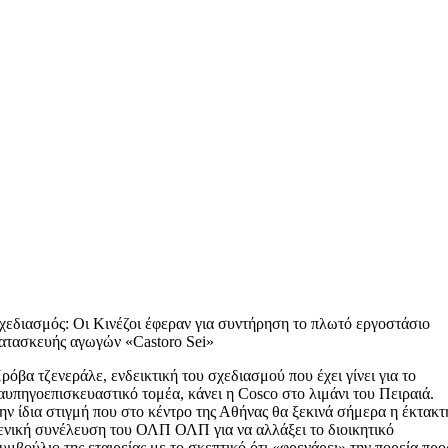
χεδιασμός: Οι Κινέζοι έφεραν για συντήρηση το πλωτό εργοστάσιο
ατασκευής αγωγών «Castoro Sei»
ρόβα τζενεράλε, ενδεικτική του σχεδιασμού που έχει γίνει για το
αυπηγοεπισκευαστικό τομέα, κάνει η Cosco στο λιμάνι του Πειραιά.
ην ίδια στιγμή που στο κέντρο της Αθήνας θα ξεκινά σήμερα η έκτακτ
ενική συνέλευση του ΟΛΠ ΟΛΠ για να αλλάξει το διοικητικό
υμβούλιο της εταιρείας με το σκεπτικό ότι «φρενάρει» την πορεία προ