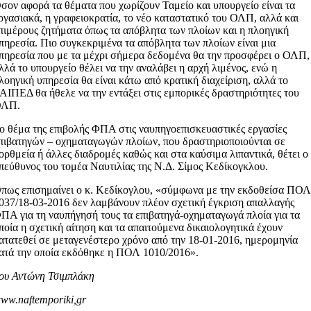
σον αφορά τα θέματα που χωρίζουν Ταμείο και υπουργείο είναι τα
ργασιακά, η γραφειοκρατία, το νέο καταστατικό του ΟΛΠ, αλλά και
πιμέρους ζητήματα όπως τα απόβλητα των πλοίων και η πλοηγική
πηρεσία. Πιο συγκεκριμένα τα απόβλητα των πλοίων είναι μια
πηρεσία που με τα μέχρι σήμερα δεδομένα θα την προσφέρει ο ΟΛΠ,
λλά το υπουργείο θέλει να την αναλάβει η αρχή λιμένος, ενώ η
λοηγική υπηρεσία θα είναι κάτω από κρατική διαχείριση, αλλά το
ΑΙΠΕΔ θα ήθελε να την εντάξει στις εμπορικές δραστηριότητες του
ΟΛΠ.
ο θέμα της επιβολής ΦΠΑ στις ναυπηγοεπισκευαστικές εργασίες
πιβατηγών – οχηματαγωγών πλοίων, που δραστηριοποιούνται σε
ορθμεία ή άλλες διαδρομές καθώς και στα καύσιμα λιπαντικά, θέτει ο
πεύθυνος του τομέα Ναυτιλίας της Ν.Δ. Σίμος Κεδίκογκλου.
πως επισημαίνει ο κ. Κεδίκογλου, «σύμφωνα με την εκδοθείσα ΠΟ
037/18-03-2016 δεν λαμβάνουν πλέον σχετική έγκριση απαλλαγής
ΠΑ για τη ναυπήγησή τους τα επιβατηγά-οχηματαγωγά πλοία για τα
ποία η σχετική αίτηση και τα απαιτούμενα δικαιολογητικά έχουν
ατατεθεί σε μεταγενέστερο χρόνο από την 18-01-2016, ημερομηνία
ατά την οποία εκδόθηκε η ΠΟΛ 1010/2016».
ου Αντώνη Τσιμπλάκη
ww.naftemporiki,gr