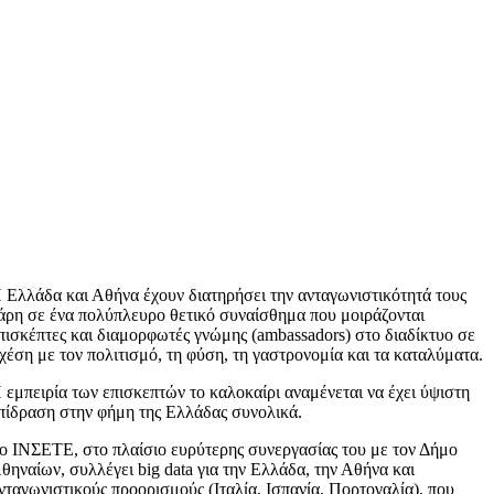
 Ελλάδα και Αθήνα έχουν διατηρήσει την ανταγωνιστικότητά τους
άρη σε ένα πολύπλευρο θετικό συναίσθημα που μοιράζονται
πισκέπτες και διαμορφωτές γνώμης (ambassadors) στο διαδίκτυο σε
χέση με τον πολιτισμό, τη φύση, τη γαστρονομία και τα καταλύματα.
 εμπειρία των επισκεπτών το καλοκαίρι αναμένεται να έχει ύψιστη
πίδραση στην φήμη της Ελλάδας συνολικά.
ο ΙΝΣΕΤΕ, στο πλαίσιο ευρύτερης συνεργασίας του με τον Δήμο
θηναίων, συλλέγει big data για την Ελλάδα, την Αθήνα και
νταγωνιστικούς προορισμούς (Ιταλία, Ισπανία, Πορτογαλία), που