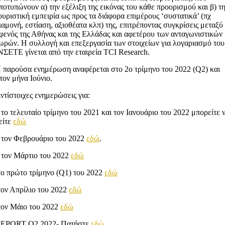
ποτυπώνουν α) την εξέλιξη της εικόνας του κάθε προορισμού και β) τ
ουριστική εμπειρία ως προς τα διάφορα επιμέρους ‘συστατικά’ (πχ
ιαμονή, εστίαση, αξιοθέατα κλπ) της, επιτρέποντας συγκρίσεις μεταξύ
φενός της Αθήνας και της Ελλάδας και αφετέρου των ανταγωνιστικών
ωρών. Η συλλογή και επεξεργασία των στοιχείων για λογαριασμό του
ΝΣΕΤΕ γίνεται από την εταιρεία TCI Research.
 παρούσα ενημέρωση αναφέρεται στο 2ο τρίμηνο του 2022 (Q2) και
τον μήνα Ιούνιο.
ντίστοιχες ενημερώσεις για:
 το τελευταίο τρίμηνο του 2021 και τον Ιανουάριο του 2022 μπορείτε 
είτε
εδώ
 τον Φεβρουάριο του 2022
εδώ
.
 τον Μάρτιο του 2022
εδώ
το πρώτο τρίμηνο (Q1) του 2022
εδώ
τον Απρίλιο του 2022
εδώ
τον Μάιο του 2022
εδώ
EPORT Q2 2022- Πατήστε
εδώ