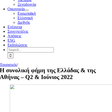
Ξενοδοχεία
Οικονομία
Ευρωπαϊκή
Ελληνική
Διεθνής
Ενέργεια
Συνεντεύξεις
Απόψεις
ESG
Εκδηλώσεις
Search
for:
Τουρισμός
/
Η συνολική φήμη της Ελλάδας & της
Αθήνας – Q2 & Ioύνιος 2022