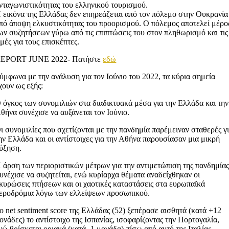
νταγωνιστικότητας του ελληνικού τουρισμού.
 εικόνα της Ελλάδας δεν επηρεάζεται από τον πόλεμο στην Ουκρανία
πό άποψη ελκυστικότητας του προορισμού. Ο πόλεμος αποτελεί μέρο
ων συζητήσεων γύρω από τις επιπτώσεις του στον πληθωρισμό και τις
ιμές για τους επισκέπτες.
EPORT JUNE 2022- Πατήστε
εδώ
ύμφωνα με την ανάλυση για τον Iούνιο του 2022, τα κύρια σημεία
χουν ως εξής:
 όγκος των συνομιλιών στα διαδικτυακά μέσα για την Ελλάδα και την
θήνα συνέχισε να αυξάνεται τον Ιούνιο.
ι συνομιλίες που σχετίζονται με την πανδημία παρέμειναν σταθερές γ
ην Ελλάδα και οι αντίστοιχες για την Αθήνα παρουσίασαν μια μικρή
ύξηση.
 άρση των περιοριστικών μέτρων για την αντιμετώπιση της πανδημία
υνέχισε να συζητείται, ενώ κυρίαρχα θέματα αναδείχθηκαν οι
κυρώσεις πτήσεων και οι χαοτικές καταστάσεις στα ευρωπαϊκά
εροδρόμια λόγω των ελλείψεων προσωπικού.
ο net sentiment score της Ελλάδας (52) ξεπέρασε αισθητά (κατά +12
ονάδες) το αντίστοιχο της Ισπανίας, ισοφαρίζοντας την Πορτογαλία,
νώ βρίσκεται οριακά (κατά -1 μονάδα) πίσω από αυτό της Ιταλίας.