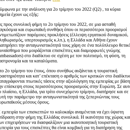
ύμφωνα με την ανάλυση για 2o τρίμηνο του 2022 (Q2) , τα κύρια
ημεία έχουν ως εξής:
ς προς συνολική φήμη το 2ο τρίμηνο του 2022, σε μια ασταθή
αγκόσμια και ευρωπαϊκή συνθήκη όπου οι περισσότεροι προορισμοί
ντιμετωπίζουν παρόμοιες προκλήσεις (έλλειψη εργατικού δυναμικού,
ληθωρισμός, υπερτουρισμός κ.λπ.), η Ελλάδα και Αθήνα έχουν
ιατηρήσει την ανταγωνιστικότητά τους χάρη σε ένα πολύπλευρο θετικ
υναίσθημα που μοιράζονται επισκέπτες και διαμορφωτές γνώμης
ambassadors) στο διαδίκτυο σε σχέση με τον πολιτισμό, τη φύση, τη
αστρονομία και τα καταλύματα.
το 2ο τρίμηνο του έτους, όπου συνήθως αυξάνεται η τουριστική
ραστηριότητα και κατ’ επέκταση ο αριθμός των κριτικών στο διαδίκτυ
αταγράφονται πτωτικές τάσεις στην αξιολόγηση της εμπειρίας με βάσ
ην επίσκεψη στους περισσότερους προορισμούς στην Ευρώπη. Σε αυτ
ο πλαίσιο, η Ελλάδα, για τρίτο συνεχόμενο τρίμηνο, διατήρησε και σε
υτή την παράμετρο την ανταγωνιστικότητά της ξεπερνώντας τους
υρωπαϊκούς μέσους όρους.
 εμπειρία των επισκεπτών το καλοκαίρι αναμένεται να έχει ύψιστη
πίδραση στην φήμη της Ελλάδας συνολικά. Η ικανότητα της χώρας κα
ων επιχειρήσεων να διασφαλίζουν μια ικανοποιητική τουριστική
μπειρία για τους επισκέπτες θα είναι κομβική για τη διατήρηση της