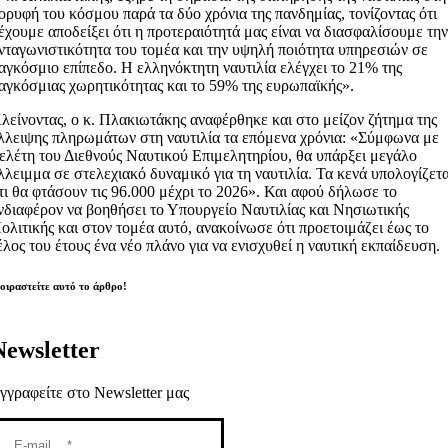
ορυφή του κόσμου παρά τα δύο χρόνια της πανδημίας, τονίζοντας ότι
έχουμε αποδείξει ότι η προτεραιότητά μας είναι να διασφαλίσουμε τη
νταγωνιστικότητα του τομέα και την υψηλή ποιότητα υπηρεσιών σε
αγκόσμιο επίπεδο. Η ελληνόκτητη ναυτιλία ελέγχει το 21% της
αγκόσμιας χωρητικότητας και το 59% της ευρωπαϊκής».
λείνοντας, ο κ. Πλακιωτάκης αναφέρθηκε και στο μείζον ζήτημα της
λλειψης πληρωμάτων στη ναυτιλία τα επόμενα χρόνια: «Σύμφωνα με
ελέτη του Διεθνούς Ναυτικού Επιμελητηρίου, θα υπάρξει μεγάλο
λλειμμα σε στελεχιακό δυναμικό για τη ναυτιλία. Τα κενά υπολογίζετα
τι θα φτάσουν τις 96.000 μέχρι το 2026». Και αφού δήλωσε το
νδιαφέρον να βοηθήσει το Υπουργείο Ναυτιλίας και Νησιωτικής
ολιτικής και στον τομέα αυτό, ανακοίνωσε ότι προετοιμάζει έως το
έλος του έτους ένα νέο πλάνο για να ενισχυθεί η ναυτική εκπαίδευση.
οιραστείτε αυτό το άρθρο!
Newsletter
γγραφείτε στο Newsletter μας