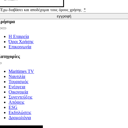
Έχω διαβάσει και αποδέχομαι τους όρους χρήσης.
*
εγγραφή
ρήσιμα
Toggle
Navigation
Η Εταιρεία
Όροι Χρήσης
Επικοινωνία
ατηγορίες
Toggle
Navigation
Maritimes TV
Ναυτιλία
Τουρισμός
Ενέργεια
Οικονομία
Συνεντεύξεις
Απόψεις
ESG
Εκδηλώσεις
Δρομολόγια
κολουθήστε μας