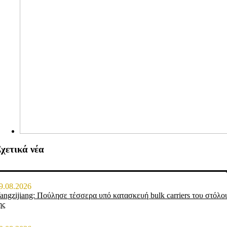
χετικά νέα
9.08.2026
angzijiang: Πούλησε τέσσερα υπό κατασκευή bulk carriers του στόλο
ης