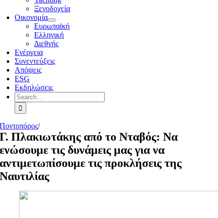
Ξενοδοχεία
Οικονομία
Ευρωπαϊκή
Ελληνική
Διεθνής
Ενέργεια
Συνεντεύξεις
Απόψεις
ESG
Εκδηλώσεις
Search
for:
Ποντοπόρος
/
Γ. Πλακιωτάκης από το Νταβός: Να
ενώσουμε τις δυνάμεις μας για να
αντιμετωπίσουμε τις προκλήσεις της
Ναυτιλίας