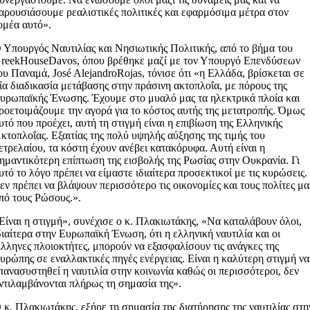
αρουσιάσουμε ρεαλιστικές πολιτικές και εφαρμόσιμα μέτρα στον
ομέα αυτό».
 Υπουργός Ναυτιλίας και Νησιωτικής Πολιτικής, από το βήμα του
reekHouseDavos, όπου βρέθηκε μαζί με τον Υπουργό Επενδύσεων
ου Παναμά, José AlejandroRojas, τόνισε ότι «η Ελλάδα, βρίσκεται σε
ία διαδικασία μετάβασης στην πράσινη ακτοπλοΐα, με πόρους της
υρωπαϊκής Ένωσης. Έχουμε στο μυαλό μας τα ηλεκτρικά πλοία και
ροετοιμάζουμε την αγορά για το κόστος αυτής της μετατροπής. Όμως
υτό που προέχει, αυτή τη στιγμή είναι η επιβίωση της Ελληνικής
κτοπλοΐας. Εξαιτίας της πολύ υψηλής αύξησης της τιμής του
ετρελαίου, τα κόστη έχουν ανέβει κατακόρυφα. Αυτή είναι η
ημαντικότερη επίπτωση της εισβολής της Ρωσίας στην Ουκρανία. Γι
υτό το λόγο πρέπει να είμαστε ιδιαίτερα προσεκτικοί με τις κυρώσεις.
εν πρέπει να βλάψουν περισσότερο τις οικονομίες και τους πολίτες μα
πό τους Ρώσους.».
Είναι η στιγμή», συνέχισε ο κ. Πλακιωτάκης, «Να καταλάβουν όλοι,
διαίτερα στην Ευρωπαϊκή Ένωση, ότι η ελληνική ναυτιλία και οι
λληνες πλοιοκτήτες, μπορούν να εξασφαλίσουν τις ανάγκες της
υρώπης σε εναλλακτικές πηγές ενέργειας. Είναι η καλύτερη στιγμή να
πανασυστηθεί η ναυτιλία στην κοινωνία καθώς οι περισσότεροι, δεν
ντιλαμβάνονται πλήρως τη σημασία της».
 κ. Πλακιωτάκης, εξήρε τη σημασία της διατήρησης της ναυτιλίας στη