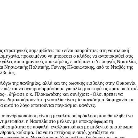
ις στρατηγικές παρεμβάσεις που είναι απαραίτητες στη ναυτιλιακή
ιομηχανία, προκειμένου να μπορέσει ο κλάδος να ανταποκριθεί στις
εγάλες και σημαντικές προκλήσεις, επισήμανε ο Υπουργός Ναυτιλίας
αι Νησιωτικής Πολιτικής, Γιάννης Πλακιωτάκης, από το Νταβός της
λβετίας.
Λόγω της πανδημίας, αλλά και της ρωσικής εισβολής στην Ουκρανία,
ρειάζεται να αναπροσαρμόσουμε για άλλη μια φορά τις προτεραιότητέ
ας», δήλωσε ο κ. Πλακιωτάκης και συνέχισε: «Όλοι πρέπει να
υνειδητοποιήσουν ότι η ναυτιλία είναι μία παγκόσμια βιομηχανία και
ια αυτό το λόγο απαιτούνται παγκόσμιοι κανόνες.
 απανθρακοποίηση είναι η μεγαλύτερη πρόκληση που θα κληθεί να
ντιμετωπίσει η Ναυτιλία στο μέλλον με αποκορύφωμα τη
ιαθεσιμότητα σε ασφαλή, εναλλακτικά και με μηδενικό αποτύπωμα
νθρακα, καύσιμα. Για να το πετύχουμε αυτό, χρειάζεται να
υνεργαστούμε. Να ενώσουμε όλοι μαζί τις δυνάμεις μας και να