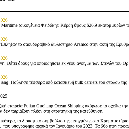
2026
 Maritime (οικογένεια Φειδάκη): Κέρδη ύψους $26,9 εκατομμυρίων τ
2026
 Έπληξαν το σαουδαραβικό διυλιστήριο Aramco στην ακτή της Ερυθ
2026
νη: Θέτει όρους για οποιοδήποτε εκ νέου άνοιγμα των Στενών του Ο
2026
jiang: Πούλησε τέσσερα υπό κατασκευή bulk carriers του στόλου της
2025
ζική εταιρεία Fujian Guohang Ocean Shipping ακύρωσε τα σχέδια την γ
ία δεν ταιριάζουν πλέον στη στρατηγική της κατεύθυνση.
ικότερα, το διοικητικό συμβούλιο της εισηγμένης στο Χρηματιστήριο
, που υπογράφηκε αρχικά τον Ιανουάριο του 2023. Τα δύο ήταν προαι