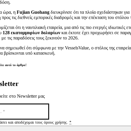
δόση.
ια ώρα, η
Fujian Guohang
διευκρίνισε ότι τα πλοία σχεδιάστηκαν για
 προς τις διεθνείς εμπορικές διαδρομές και την επέκταση του στόλου τ
ίζεται ότι η ναυτιλιακή εταιρεία, μια από τις πιο ενεργές ιδιωτικές 
ου
128 εκατομμυρίων δολαρίων
και έκτοτε έχει προχωρήσει σε παρα
, με τις παραδόσεις τους ξεκινούν το 2026.
 να σημειωθεί ότι σύμφωνα με την VesselsValue, ο στόλος της εταιρεί
να βρίσκονται υπό κατασκευή.
ίτε αυτό το άρθρο!
letter
είτε στο Newsletter μας
άσει και αποδέχομαι τους όρους χρήσης.
*