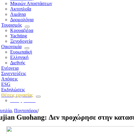
Μικρών Αποστάσεων
Ακτοπλοΐα
Λιμάνια
Δρομολόγια
Τουρισμός
Κρουαζιέρα
Yachting
Ξενοδοχεία
Οικονομία
Ευρωπαϊκή
Ελληνική
Διεθνής
Ενέργεια
Συνεντεύξεις
Απόψεις
ESG
Εκδηλώσεις
Θέσεις εργασίας
Για εργοδότες
υτιλία
,
Ποντοπόρος
/
ujian Guohang: Δεν προχώρησε στην κατασ