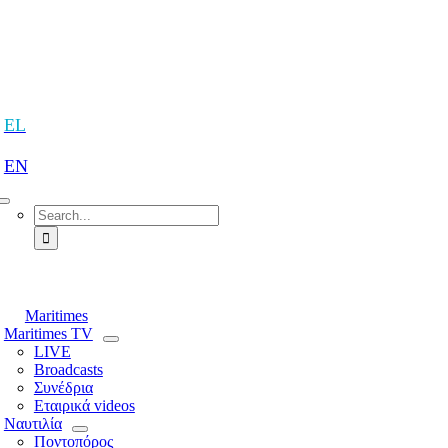
Skip
to
content
tion
EL
EN
Search
for:
tion
Maritimes
Maritimes TV
LIVE
Broadcasts
Συνέδρια
Εταιρικά videos
Ναυτιλία
Ποντοπόρος