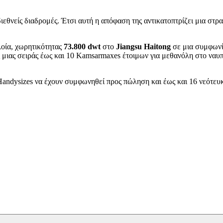
ιεθνείς διαδρομές. Έτσι αυτή η απόφαση της αντικατοπτρίζει μια στρ
πλοία, χωρητικότητας
73.800 dwt
στο
Jiangsu Haitong
σε μια συμφωνί
 μιας σειράς έως και 10 Kamsarmaxes έτοιμων για μεθανόλη στο ναυ
Handysizes να έχουν συμφωνηθεί προς πώληση και έως και 16 νεότευ