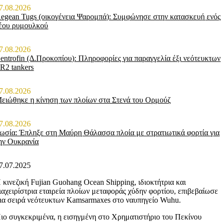
7.08.2026
egean Tugs (οικογένεια Ψαρομπά): Συμφώνησε στην κατασκευή ενός
έου ρυμουλκού
7.08.2026
entrofin (Δ.Προκοπίου): Πληροφορίες για παραγγελία έξι νεότευκτων
R2 tankers
7.08.2026
ειώθηκε η κίνηση των πλοίων στα Στενά του Ορμούζ
7.08.2026
ωσία: Έπληξε στη Μαύρη Θάλασσα πλοία με στρατιωτικά φορτία για
ην Ουκρανία
7.07.2025
 κινεζική Fujian Guohang Ocean Shipping, ιδιοκτήτρια και
ιαχειρίστρια εταιρεία πλοίων μεταφοράς χύδην φορτίου, επιβεβαίωσε
ια σειρά νεότευκτων Kamsarmaxes στο ναυπηγείο Wuhu.
ιο συγκεκριμένα, η εισηγμένη στο Χρηματιστήριο του Πεκίνου