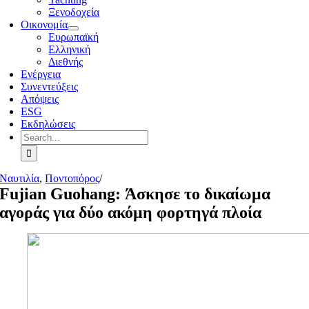
Ξενοδοχεία
Οικονομία
Ευρωπαϊκή
Ελληνική
Διεθνής
Ενέργεια
Συνεντεύξεις
Απόψεις
ESG
Εκδηλώσεις
Search
for:
Ναυτιλία
,
Ποντοπόρος
/
Fujian Guohang: Άσκησε το δικαίωμα
αγοράς για δύο ακόμη φορτηγά πλοία