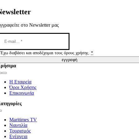
Newsletter
γγραφείτε στο Newsletter μας
Έχω διαβάσει και αποδέχομαι τους όρους χρήσης.
*
εγγραφή
ρήσιμα
Toggle
Navigation
Η Εταιρεία
Όροι Χρήσης
Επικοινωνία
ατηγορίες
Toggle
Navigation
Maritimes TV
Ναυτιλία
Τουρισμός
Ενέργεια