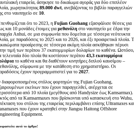
αυτιλιακή εταιρεία, άσηκησε το δικαίωμα αγοράς για δύο επιπλέον
λοία, χωρητικότητας
89.000 dwt
, ανεβάζοντας το βιβλίο παραγγελιών
ης στο ναυπηγείο σε
10
.
πενθυμίζεται ότι το 2023, η
Fujian Guohang
εξασφάλισε θέσεις για
ως και 10 μονάδες έτοιμες για
μεθανόλη
στο ναυπηγείο με έδρα την
παρχία Anhui, σε μια συμφωνία που δομείται με τέσσερα νεότευκτα
λοία, με παραδόσεις το 2025 και το 2026, και έξι προαιρετικά πλοία. 
ικαιώματα προαίρεσης σε τέσσερα ακόμη πλοία ασκήθηκαν πέρυσι
την τιμή των περίπου 37 εκατομμυρίων δολαρίων το καθένα. Ωστόσο
α τελευταία δύο πλοία θα κοστίσουν περίπου
43,3 εκατομμύρια
ολάρια
το καθένα και θα διαθέτουν κινητήρες διπλού καυσίμου –
εθανόλης, σύμφωνα με την κατάθεση στο χρηματιστήριο. Οι
αραδόσεις έχουν προγραμματιστεί για το
2027
.
 διαφοροποιημένος στόλος φορτηγών της Fujian Guohang,
ξαιρουμένων εκείνων που έχουν παραγγελθεί, ανέρχεται σε
ερισσότερα από 10 πλοία (μεγέθους από Handysize έως Kamsarmax).
κτός από τα Kamsarmaxes που βρίσκονται υπό κατασκευή στο Wuhu,
πέκταση του στόλου της εταιρείας περιλαμβάνει επίσης Ultramaxes κα
anamaxes που έχουν κρατηθεί στην Jiangsu Haitong Offshore
ngineering Equipment.
οιραστείτε αυτό το άρθρο!