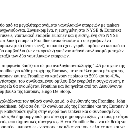
ύο από τα μεγαλύτερα ονόματα ναυτιλιακών εταιρειών με tankers
υγχωνεύονται. Συγκεκριμένα, η εισηγμένη στα NYSE & Euronext
russels, ναυτιλιακή εταιρεία Euronav και η εισηγμένη στο NYSE
αυτιλιακή εταιρεία Frontline ανακοίνωσαν ότι υπέγραψαν ένα
υμφωνητικό (term sheet), το οποίο έχει εγκριθεί ομόφωνα και από τα
ύο συμβούλια (των εταιρειών) για έναν πιθανό συνδυασμό μετοχών
εταξύ των δύο ναυτιλιακών εταιρειών.
 συμφωνία βασίζεται σε μια αναλογία ανταλλαγής 1.45 μετοχών της
rontline για κάθε μετοχή της Euronav, με αποτέλεσμα οι μέτοχοι της
uronav και της Frontline να κατέχουν περίπου το 59% και το 41%,
ντίστοιχα, του συνδυασμένου ομίλου.Εάν εγκριθεί η συγχώνευση, η
ταιρεία θα ονομάζεται Frontline και θα ηγείται από τον Διευθύνοντα
ύμβουλο της Euronav, Hugo De Stoop.
χολιάζοντας τον πιθανό συνδυασμό, ο διευθυντής της Frontline, John
redriksen, δήλωσε ότι “Ο συνδυασμός της Frontline και της Euronav 
ην καθιστούσε ηγέτη στην αγορά των tankers και ο συνδυασμένος
μιλος θα δημιουργούσε μία συνεχή δημιουργία αξίας για τους μετόχο
κτός από σημαντικές συνέργειες. Η νέα Frontline θα είναι σε θέση να
ροσφέρει υπηρεσίες ενίσχυσης της αξίας για τους πελάτες μας και να