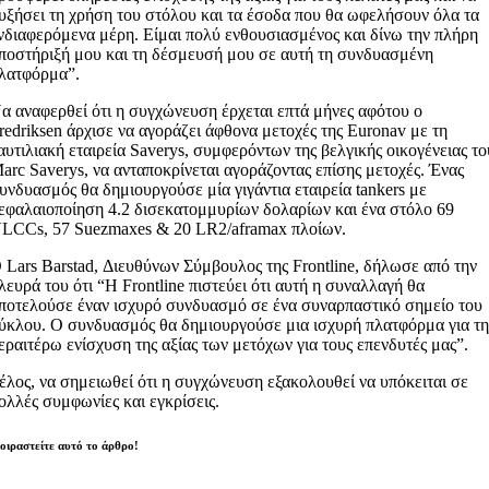
υξήσει τη χρήση του στόλου και τα έσοδα που θα ωφελήσουν όλα τα
νδιαφερόμενα μέρη. Είμαι πολύ ενθουσιασμένος και δίνω την πλήρη
ποστήριξή μου και τη δέσμευσή μου σε αυτή τη συνδυασμένη
λατφόρμα”.
α αναφερθεί ότι η συγχώνευση έρχεται επτά μήνες αφότου ο
redriksen άρχισε να αγοράζει άφθονα μετοχές της Euronav με τη
αυτιλιακή εταιρεία Saverys, συμφερόντων της βελγικής οικογένειας το
arc Saverys, να ανταποκρίνεται αγοράζοντας επίσης μετοχές. Ένας
υνδυασμός θα δημιουργούσε μία γιγάντια εταιρεία tankers με
εφαλαιοποίηση 4.2 δισεκατομμυρίων δολαρίων και ένα στόλο 69
LCCs, 57 Suezmaxes & 20 LR2/aframax πλοίων.
 Lars Barstad, Διευθύνων Σύμβουλος της Frontline, δήλωσε από την
λευρά του ότι “Η Frontline πιστεύει ότι αυτή η συναλλαγή θα
ποτελούσε έναν ισχυρό συνδυασμό σε ένα συναρπαστικό σημείο του
ύκλου. Ο συνδυασμός θα δημιουργούσε μια ισχυρή πλατφόρμα για τ
εραιτέρω ενίσχυση της αξίας των μετόχων για τους επενδυτές μας”.
έλος, να σημειωθεί ότι η συγχώνευση εξακολουθεί να υπόκειται σε
ολλές συμφωνίες και εγκρίσεις.
οιραστείτε αυτό το άρθρο!