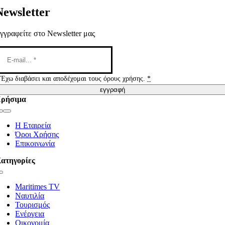
Newsletter
γγραφείτε στο Newsletter μας
Έχω διαβάσει και αποδέχομαι τους όρους χρήσης.
*
εγγραφή
ρήσιμα
Toggle
Navigation
Η Εταιρεία
Όροι Χρήσης
Επικοινωνία
ατηγορίες
Toggle
Navigation
Maritimes TV
Ναυτιλία
Τουρισμός
Ενέργεια
Οικονομία