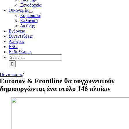
Ξενοδοχεία
Οικονομία
Ευρωπαϊκή
Ελληνική
Διεθνής
Ενέργεια
Συνεντεύξεις
Απόψεις
ESG
Εκδηλώσεις
Search
for:
Ποντοπόρος
/
Euronav & Frontline θα συγχωνευτούν
δημιουργώντας ένα στόλο 146 πλοίων